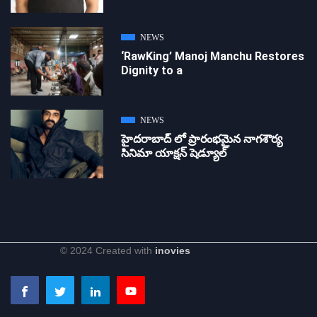
NEWS
‘RawKing’ Manoj Manchu Restores
Dignity to a
NEWS
హైదరాబాద్ లో ప్రారంభమైన నాగశౌర్య
సినిమా యాక్షన్ షెడ్యూల్
© 2024 Created with
inovies