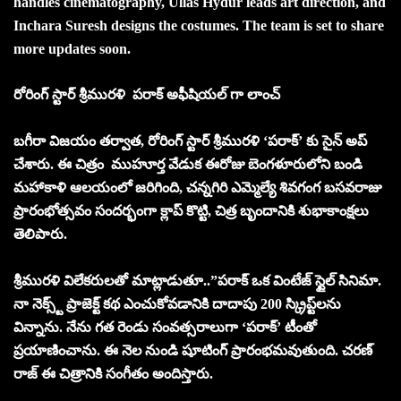
handles cinematography, Ullas Hydur leads art direction, and
Inchara Suresh designs the costumes. The team is set to share
more updates soon.
రోరింగ్ స్టార్ శ్రీమురళి పరాక్ అఫీషియల్ గా లాంచ్
బగీరా విజయం తర్వాత, రోరింగ్ స్టార్ శ్రీమురళి ‘పరాక్’ కు సైన్ అప్
చేశారు. ఈ చిత్రం ముహూర్త వేడుక ఈరోజు బెంగళూరులోని బండి
మహాకాళి ఆలయంలో జరిగింది, చన్నగిరి ఎమ్మెల్యే శివగంగ బసవరాజు
ప్రారంభోత్సవం సందర్భంగా క్లాప్ కొట్టి, చిత్ర బృందానికి శుభాకాంక్షలు
తెలిపారు.
శ్రీమురళి విలేకరులతో మాట్లాడుతూ..”పరాక్ ఒక వింటేజ్ స్టైల్ సినిమా.
నా నెక్స్ట్ ప్రాజెక్ట్ కథ ఎంచుకోవడానికి దాదాపు 200 స్క్రిప్ట్‌లను
విన్నాను. నేను గత రెండు సంవత్సరాలుగా ‘పరాక్’ టీంతో
ప్రయాణించాను. ఈ నెల నుండి షూటింగ్ ప్రారంభమవుతుంది. చరణ్
రాజ్ ఈ చిత్రానికి సంగీతం అందిస్తారు.