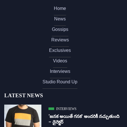
Home
News
Gossips
Reviews
Exclusives
Videos
Interviews
Studio Round Up
LATEST NEWS
INTERVIEWS
‘జ‌న‌క అయితే గ‌న‌క‌’ అందరికీ నచ్చుతుంది
– డైరెక్ట‌ర్