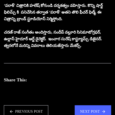
‘పరాక్’ చిత్రానికి హలేష్ కోగుండి దర్శకత్వం వహిస్తారు. కొన్ని షార్ట్
ఫిలిమ్స్ కి పనిచేసిన తర్వాత ‘పరాక్’ అతని తొలి ఫీచర్ ఫిల్మ్. ఈ
చిత్రాన్ని బ్రాండ్ స్టూడియోస్ నిర్మిస్తోంది.
చరణ్ రాజ్ సంగీతం అందిస్తారు, సందీప్ వల్లూరి సినిమాటోగ్రఫర్,
ఉల్లాస్ హైదూర్ ఆర్ట్ డైరెక్టర్. ఇంచార సురేష్ కాస్ట్యూమ్స్ డిజైనర్.
త్వరలోనే మరిన్ని వివరాలు తెలియజేస్తారు మేకర్స్.
Share This:
PREVIOUS POST
NEXT POST