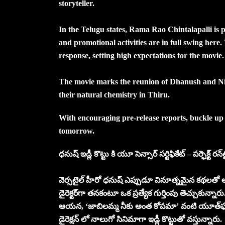
storyteller.
In the Telugu states, Rama Rao Chintalapalli is
and promotional activities are in full swing here
response, setting high expectations for the movie.
The movie marks the reunion of Dhanush and Nith
their natural chemistry in Thiru.
With encouraging pre-release reports, buckle up 
tomorrow.
ధనుష్‌ ఇడ్లీ కొట్టు కి యూ సెన్సార్ సర్టిఫికేట్ – పర్ఫెక్ట్ రన్
వెర్సటైల్ హీరో ధనుష్‌ ఎప్పుడూ వినూత్నమైన కథలతో
డైరెక్టర్‌గా తనకంటూ ఒక ప్రత్యేక గుర్తింపు తెచ్చుకున
ఆయన, ‘జాబిలమ్మ నీకు అంత కోపమా’ వంటి యూత్‌ఫుల్ ఫీ
డైరెక్షన్ లో నాలుగో సినిమాగా ఇడ్లీ కొట్టుతో వస్తున్నారు.