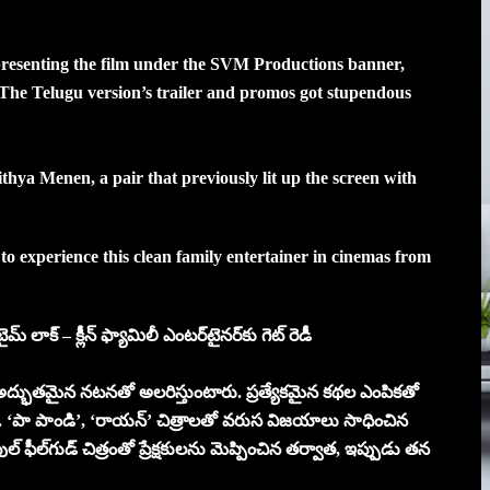
 presenting the film under the SVM Productions banner,
. The Telugu version’s trailer and promos got stupendous
ya Menen, a pair that previously lit up the screen with
to experience this clean family entertainer in cinemas from
‌టైమ్‌ లాక్ – క్లీన్ ఫ్యామిలీ ఎంటర్‌టైనర్‌కు గెట్ రెడీ
 అద్భుతమైన నటనతో అలరిస్తుంటారు. ప్రత్యేకమైన కథల ఎంపికతో
్నారు. ‘పా పాండి’, ‘రాయన్’ చిత్రాలతో వరుస విజయాలు సాధించిన
ల్‌గుడ్ చిత్రంతో ప్రేక్షకులను మెప్పించిన తర్వాత, ఇప్పుడు తన