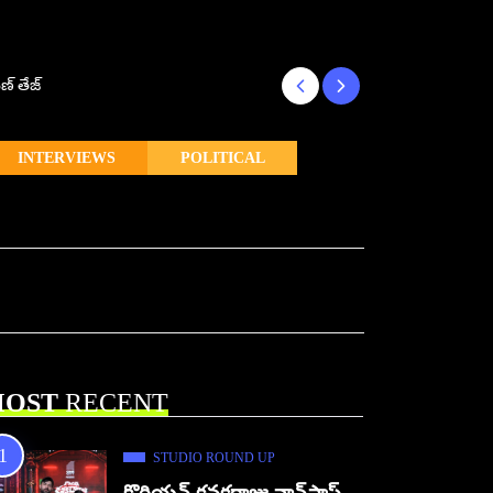
ణ్ తేజ్
Makutam to Relea
INTERVIEWS
POLITICAL
OST
RECENT
STUDIO ROUND UP