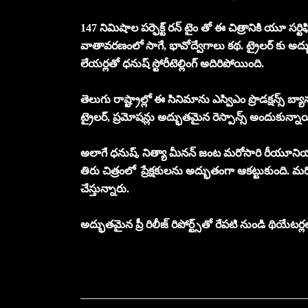
147 నిమిషాల పర్ఫెక్ట్ రన్ టైం తో ఈ చిత్రానికి యూ సర్టి
వాతావరణంలో సాగే, భావోద్వేగాలు కథ. ట్రైలర్‌ కు అద్భ
లేయర్లతో ధనుష్‌ స్టోరీటెల్లింగ్‌ అదిరిపోయింది.
తెలుగు రాష్ట్రాల్లో ఈ సినిమాను ఎస్విఎం ప్రొడక్షన్స్‌ బ్యా
ట్రైలర్‌, ప్రమోషన్లు అద్భుతమైన రెస్పాన్స్‌ అందుకున్
అలాగే ధనుష్‌, నిత్యా మీనన్‌ జంట మరోసారి రీయూనియన్‌ అ
తిరు చిత్రంలో ప్రేక్షకులను అద్భుతంగా ఆకట్టుకుంది. మ
చేస్తున్నారు.
అద్భుతమైన ప్రీ రిలీజ్ రిపోర్ట్స్‌తో రేపటి నుండి థియేటర్ల