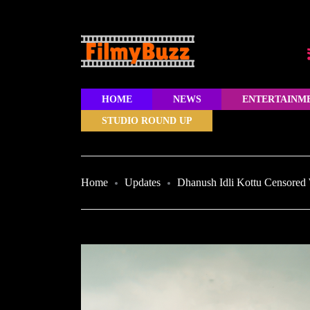
HOME
NEWS
ENTERTAINM
STUDIO ROUND UP
Home
Updates
Dhanush Idli Kottu Censored 