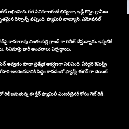
ఫికేట్ లభించింది. గత సినిమాలకంటే భిన్నంగా, ఇడ్లీ కొట్టు గ్రామీణ
ుతమైన రెస్పాన్స్ వచ్చింది. ఫ్యామిలీ వాల్యూస్, ఎమోషనల్‌
నర్‌పై రామారావు చింతలపల్లి గ్రాండ్ గా రిలీజ్ చేస్తున్నారు. ఇప్పటికే
నాయి. సినిమాపై భారీ అంచనాలు ఏర్పడ్డాయి.
వ్వడం కూడా ప్రత్యేక ఆకర్షణగా నిలిచింది. వీరిద్దరి కెమిస్ట్రీ
రోసారి అలరించడానికి సిద్ధం కావడంతో ఫ్యాన్స్ ఈగర్ గా వెయిట్
లో రిలీజవుతున్న ఈ క్లీన్ ఫ్యామిలీ ఎంటర్‌టైనర్‌ కోసం గెట్ రెడీ.