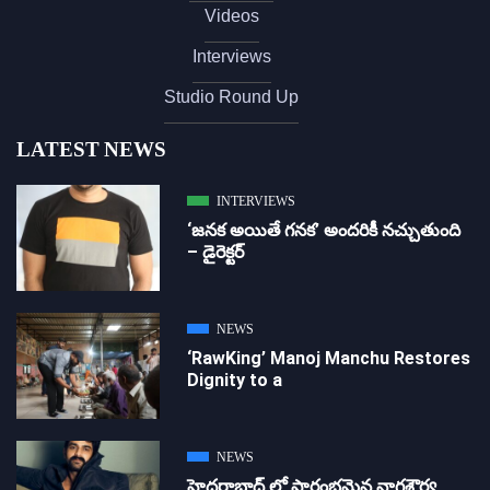
Videos
Interviews
Studio Round Up
LATEST NEWS
INTERVIEWS
‘జ‌న‌క అయితే గ‌న‌క‌’ అందరికీ నచ్చుతుంది
– డైరెక్ట‌ర్
NEWS
‘RawKing’ Manoj Manchu Restores
Dignity to a
NEWS
హైదరాబాద్ లో ప్రారంభమైన నాగశౌర్య