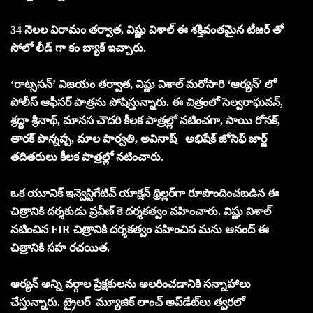
34 నెలల విరామం తర్వాత, విష్ణు విశాల్ ఈ శక్తివంతమైన టీజర్ తో
సోలో లీడ్ గా కం బ్యాక్ ఇచ్చారు.
‘రాట్ససన్’ విజయం తర్వాత, విష్ణు విశాల్ మరోసారి ‘ఆర్యన్’ లో
పోలీస్ ఆఫీసర్ పాత్రను పోషిస్తున్నారు. ఈ చిత్రంలో సెల్వరాఘవన్,
శ్రద్ధా శ్రీనాథ్, మానస చౌదరి కీలక పాత్రల్లో నటించగా, సాయి రోనక్,
తారక్ పొన్నప్ప, మాల పార్వతి, అవినాష్ అభిషేక్ జోసెఫ్ జార్జ్
తదితరులు కీలక పాత్రల్లో నటించారు.
ఒక యూనిక్ ఇన్వెస్టిగేటివ్ యాక్షన్ థ్రిల్లర్‌గా రూపొందించబడిన ఈ
చిత్రానికి దర్శకుడు ప్రవీణ్ కె దర్శకత్వం వహించారు. విష్ణు విశాల్
నటించిన FIR చిత్రానికి దర్శకత్వం వహించిన మను ఆనంద్ ఈ
చిత్రానికి సహ రచయిత.
ఆర్యన్ అన్ని వర్గాల ప్రేక్షకులను అలరించడానికి సన్నాహాలు
చేస్తున్నారు. ట్రైలర్ మ్యూజిక్ లాంచ్ అప్‌డేట్‌లు త్వరలో