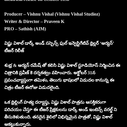
Producer – Vishnu Vishal (Vishnu Vishal Studioz)
Writer & Director – Praveen K
PRO – Sathish (AIM)
విష్ణు విశాల్ డార్క్ అండ్ సస్పెన్స్ ఫుల్ ఇన్వెస్టిగేటివ్ థ్రిల్లర్ ‘ఆర్యన్’
టీజర్ రిలీజ్
శుభ్ర & ఆర్యన్ రమేష్ తో కలిసి విష్ణు విశాల్ స్టూడియోస్ నిర్మించిన ఈ
చిత్రానికి ప్రవీణ్ కె దర్శకత్వం వహించారు. అక్టోబర్ 31న
ప్రపంచవ్యాప్తంగా తమిళం, తెలుగు భాషలలో విడుదల కానున్న ఈ
చిత్రం టీజర్ ఈరోజు విడుదలైంది.
ఒక థ్రిల్లింగ్ హత్య దర్యాప్తు, విష్ణు విశాల్ పాత్రను ఆసక్తికరంగా
పరిచయం చేస్తూ ఈ టీజర్ ప్రేక్షకులను డార్క్ అండ్ ఇంటెన్స్ వరల్డ్ ని
తీసుకెళుతుంది. తనదైన శైలిలో విభిన్నమైన పాత్రతో, విష్ణు విశాల్
ఆకట్టుకున్నారు.