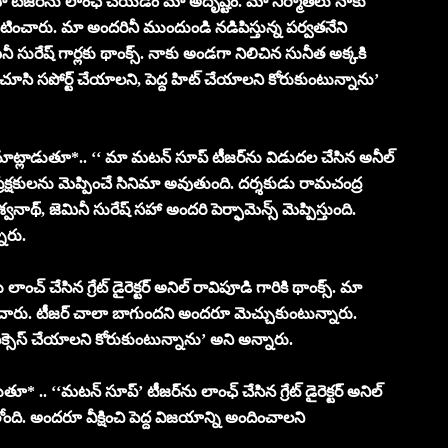
 టీజర్‌ను లాంఛ్ చేయడం మా అదృష్టం. మా నిర్మాతలు నాకు
ించారు. మా అందరినీ ముందుండి నడిపిస్తున్న పర్వతనేని
ినీ సురేష్ గార్లకు థాంక్స్. నాకు అండగా నిలిచిన సునీత అక్కకి
చూసి సపోర్ట్ చేయాలని, పెద్ద హిట్ చేయాలని కోరుకుంటున్నాను’
 మాట్లాడుతూ*.. ‘‘ మా మటన్ సూప్ టీజర్‌ను విడుదల చేసిన అనీల్
గాల ప్రేక్షకులను మెప్పించే సినిమా అవుతుంది. దర్శకుడు రామచంద్ర
వనాథ్, జెమినీ సురేష్ సహా అందరి పెర్ఫామెన్స్ మెప్పిస్తుంది.
నారు.
్ చేసిన గ్రేట్ డైరెక్టర్ అనిల్ రావిపూడి గారికి థాంక్స్. మా
ంచారు. టీజర్ చాలా బాగుందని అందరూ మెచ్చుకుంటున్నారు.
సెస్ చేయాలని కోరుకుంటున్నాను’ అని అన్నారు.
తూ* .. ‘‘మటన్ సూప్’ టీజర్‌ను లాంఛ్ చేసిన గ్రేట్ డైరెక్టర్ అనిల్
తోంది. అందరూ వీక్షించి పెద్ద విజయాన్ని అందించాలని