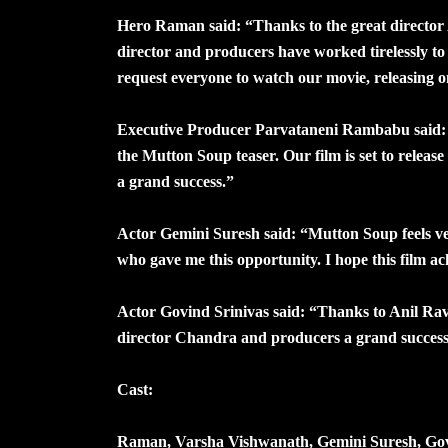
Hero Raman said: “Thanks to the great director
director and producers have worked tirelessly to c
request everyone to watch our movie, releasing o
Executive Producer Parvataneni Rambabu said: “
the Mutton Soup teaser. Our film is set to releas
a grand success.”
Actor Gemini Suresh said: “Mutton Soup feels ve
who gave me this opportunity. I hope this film ac
Actor Govind Srinivas said: “Thanks to Anil Rav
director Chandra and producers a grand success
Cast:
Raman, Varsha Vishwanath, Gemini Suresh, Gov