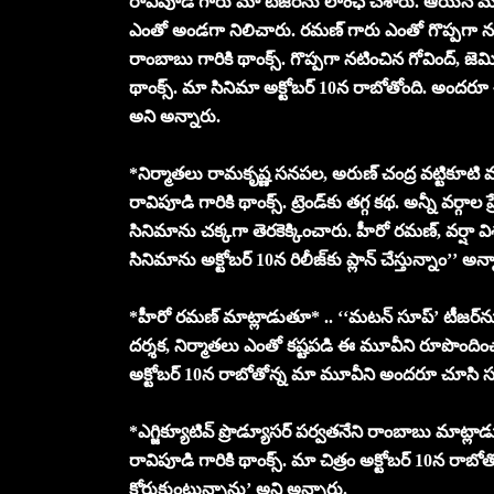
రావిపూడి గారు మా టీజర్‌ను లాంఛ్ చేశారు. ఆయన మా
ఎంతో అండగా నిలిచారు. రమణ్ గారు ఎంతో గొప్పగా నట
రాంబాబు గారికి థాంక్స్. గొప్పగా నటించిన గోవింద్, జెమ
థాంక్స్. మా సినిమా అక్టోబర్ 10న రాబోతోంది. అందరూ 
అని అన్నారు.
*నిర్మాతలు రామకృష్ణ సనపల, అరుణ్ చంద్ర వట్టికూటి
రావిపూడి గారికి థాంక్స్. ట్రెండ్‌కు తగ్గ కథ. అన్నీ వర్
సినిమాను చక్కగా తెరకెక్కించారు. హీరో రమణ్, వర్షా విశ్
సినిమాను అక్టోబర్ 10న రిలీజ్‌కు ప్లాన్ చేస్తున్నాం’’ అన్
*హీరో రమణ్ మాట్లాడుతూ* .. ‘‘మటన్ సూప్’ టీజర్‌ను లాంచ
దర్శక, నిర్మాతలు ఎంతో కష్టపడి ఈ మూవీని రూపొంది
అక్టోబర్ 10న రాబోతోన్న మా మూవీని అందరూ చూసి సక్
*ఎగ్జిక్యూటివ్ ప్రొడ్యూసర్ పర్వతనేని రాంబాబు మాట్లాడు
రావిపూడి గారికి థాంక్స్. మా చిత్రం అక్టోబర్ 10న రాబో
కోరుకుంటున్నాను’ అని అన్నారు.