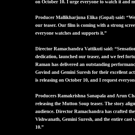
on October 10. I urge everyone to watch it and m
Producer Mallikharjuna Elika (Gopal) said: “We a
our teaser. Our film is coming with a strong scree
everyone watches and supports it.”
Director Ramachandra Vattikuti said: “Sensation
dedication, launched our teaser, and we feel fort
Raman has delivered an outstanding performanc
Govind and Gemini Suresh for their excellent ac
is releasing on October 10, and I request everyon
Producers Ramakrishna Sanapala and Arun Chan
releasing the Mutton Soup teaser. The story aligns
audience. Director Ramachandra has crafted the
Vishwanath, Gemini Suresh, and the entire cast w
10.”