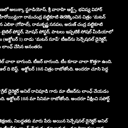
్పణలో అలుక్కా స్టూడియోస్, శ్రీ వారాహి ఆర్ట్స్, భవిష్య విహార్
 హీరోయిన్లుగా రామచంద్ర వట్టికూటి తెరకెక్కించిన చిత్రం ‘మటన్
ిఖార్జున ఎలికా (గోపాల్), రామకృష్ణ సనపల, అరుణ్ చంద్ర వట్టికూటి
టిల్‌ పోస్టర్‌, మోష‌న్ పోస్ట‌ర్‌, పాటలు ఇప్పటికే సోషల్ మీడియాలో
్టోబర్ 1) నాడు ‘మటన్ సూప్’ టీజర్‌ను సెన్సేషనల్ డైరెక్టర్,
‌ను లాంఛ్ చేసిన అనంతరం
ల్ చాలా బాగుంది. టీజర్ బాగుంది. టీం కూడా చాలా కొత్తగా ఉంది.
 ది బెస్ట్. అక్టోబర్ 10న చిత్రం రాబోతోంది. అందరూ చూసి పెద్ద
‘గ్రేట్ డైరెక్టర్ అనిల్ రావిపూడి గారు మా టీజర్‌ను లాంఛ్ చేయడం
ది. అక్టోబర్ 10న మా సినిమా రాబోతోంది. అందరూ వీక్షించి సపోర్ట్
క్షణకు, నిబద్దతకు మారు పేరు అయిన సెన్సేషనల్ డైరెక్టర్ అనిల్