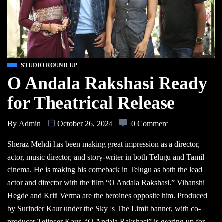
STUDIO ROUND UP
O Andala Rakshasi Ready
for Theatrical Release
By
Admin
October 26, 2024
0 Comment
Sheraz Mehdi has been making great impression as a director,
actor, music director, and story-writer in both Telugu and Tamil
cinema. He is making his comeback in Telugu as both the lead
actor and director with the film “O Andala Rakshasi.” Vihanshi
Hegde and Kriti Verma are the heroines opposite him. Produced
by Surinder Kaur under the Sky Is The Limit banner, with co-
producer Tejinder Kaur, “O Andala Rakshasi” is gearing up for