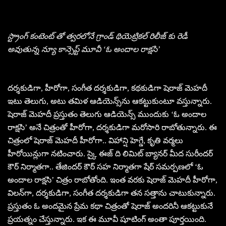
స్ట్రాంగ్ కంటెంట్ తో త్వరలోనే గ్రాండ్ థియెట్రికల్ రిలీజ్ కు రెడీ
అవుతున్న న్యూ కాన్సెప్ట్ మూవీ ‘ఓ అందాల రాక్షసి’
దర్శకుడిగా, హీరోగా, సంగీత దర్శకుడిగా, కథకుడిగా షెరాజ్ మెహదీ
ఇటు తెలుగు, అటు తమిళ ఆడియెన్స్‌ను ఆకట్టుకుంటూ వస్తున్నారు.
షెరాజ్ మెహదీ ప్రస్తుతం తెలుగు ఆడియెన్స్ ముందుకు ‘ఓ అందాల
రాక్షసి’ అనే చిత్రంతో హీరోగా, దర్శకుడిగా మరోసారి రాబోతున్నారు. ఈ
చిత్రంలో షెరాజ్ మెహదీ హీరోగా.. విహాన్షి హెగ్డే, కృతి వర్మలు
హీరోయిన్లుగా నటించారు. స్కై ఈజ్ ది లిమిట్ బ్యానర్ మీద సురీందర్
కౌర్ నిర్మాతగా.. తేజిందర్ కౌర్ సహ నిర్మాతగా షేర్ సమర్పణలో ‘ఓ
అందాల రాక్షసి’ చిత్రం రాబోతోంది. ఇంత వరకు షెరాజ్ మెహదీ హీరోగా,
విలన్‌గా, దర్శకుడిగా, సంగీత దర్శకుడిగా తన సత్తాను చాటుకున్నారు.
ప్రస్తుతం ఓ అందమైన ప్రేమ కథా చిత్రంతో షెరాజ్ అందరినీ ఆకట్టుకునే
ప్రయత్నం చేస్తున్నారు. ఇక ఈ మూవీ షూటింగ్ అంతా పూర్తయింది.