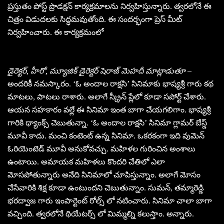
ప్రస్తుతం పోస్ట్ ప్రొడక్షన్ కార్యక్రమాలను నిర్వహిస్తున్నారు. త్వరలోనే ఈ
చిత్రం విడుదలకు సిద్ధమవుతోంది. ఈ సందర్భంగా ప్రెస్ మీట్
నిర్వహించారు. ఈ కార్యక్రమంలో
డైరెక్టర్, హీరో, మ్యూజిక్ డైరెక్టర్ షెరాజ్ మెహదీ మాట్లాడుతూ
–
అందరికీ నమస్కారం. ‘ఓ అందాల రాక్షసి’ సినిమాకు భాష్యశ్రీ గారు కథ
మాటలు, పాటలు రాశారు. అలాగే స్క్రీన్ ప్లేలో కూడా సపోర్ట్ చేశారు.
ఆయన సహకారం వల్లే ఈ సినిమా ఇంత బాగా చేయగలిగాం. భాష్యశ్రీ
గారికి థ్యాంక్స్ చెబుతున్నా. ‘ఓ అందాల రాక్షసి’ సినిమా గ్లామర్ బేస్డ్
మూవీ కాదు. మంచి కంటెంట్ ఉన్న సినిమా. ఒకరకంగా ఇది వుమెన్
ఓరియెంటెడ్ మూవీ అనుకోవచ్చు. మహిళల గురించిన అంశాలు
ఉంటాయి. అమాయక మహిళలు కొందరి చేతిలో ఎలా
మోసపోతున్నారు అనేది సినిమాలో చూపిస్తున్నాం. అలాగే మోసం
చేసేవారికి శిక్ష కూడా ఉంటుందని చెబుతున్నాం. సుమన్, తమ్మారెడ్డి
భరద్వాజ గారు ఇంపార్టెంట్ రోల్స్ లో నటించారు. సినిమా చాలా బాగా
వచ్చింది. త్వరలోనే థియేటర్స్ లో మిమ్మల్ని కలుస్తాం. అన్నారు.