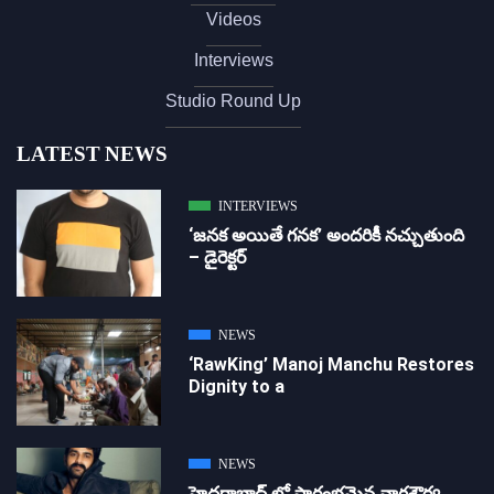
Videos
Interviews
Studio Round Up
LATEST NEWS
INTERVIEWS
‘జ‌న‌క అయితే గ‌న‌క‌’ అందరికీ నచ్చుతుంది
– డైరెక్ట‌ర్
NEWS
‘RawKing’ Manoj Manchu Restores
Dignity to a
NEWS
హైదరాబాద్ లో ప్రారంభమైన నాగశౌర్య