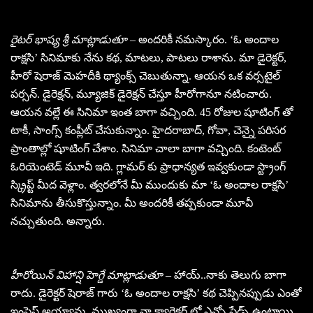
రైటర్ భాష్య శ్రీ మాట్లాడుతూ –
అందరికీ నమస్కారం. ‘ఓ అందాల
రాక్షసి’ సినిమాకు నేను కథ, మాటలు, పాటలు రాశాను. మా డైరెక్టర్,
హీరో షెరాజ్ మెహదీకి థ్యాంక్స్ చెబుతున్నా. ఆయన ఒక వర్సటైల్
పర్సన్. డైరెక్షన్, మ్యూజిక్ డైరెక్షన్ చేస్తూ హీరోగానూ నటించారు.
ఆయన వల్లే ఈ సినిమా ఇంత బాగా వచ్చింది. 45 రోజుల షూటింగ్ తో
టాకీ, సాంగ్స్ కంప్లీట్ చేసుకున్నాం. హైదరాబాద్, గోవా, చెన్నై పరిసర
ప్రాంతాల్లో షూటింగ్ చేశాం. సినిమా చాలా బాగా వచ్చింది. కంటెంట్
ఓరియెంటెడ్ మూవీ ఇది. గ్లామర్ కు ప్రాధాన్యత ఇవ్వకుండా స్ట్రాంగ్
స్క్రిప్ట్ మీద వెళ్లాం. త్వరలోనే మీ ముందుకు మా ‘ఓ అందాల రాక్షసి’
సినిమాను తీసుకొస్తున్నాం. మీ అందరికీ తప్పకుండా మూవీ
నచ్చుతుంది. అన్నారు.
హీరోయిన్ విహాన్షి హెగ్డే మాట్లాడుతూ –
హాయ్..నాకు తెలుగు బాగా
రాదు. డైరెక్టర్ షెరాజ్ గారు ‘ఓ అందాల రాక్షసి’ కథ చెప్పినప్పుడు ఎంతో
ఇంప్రెస్ అయ్యాను. ముఖ్యంగా నా క్యారెక్టర్ లో ఎన్నో షేడ్స్ ఉంటాయి.