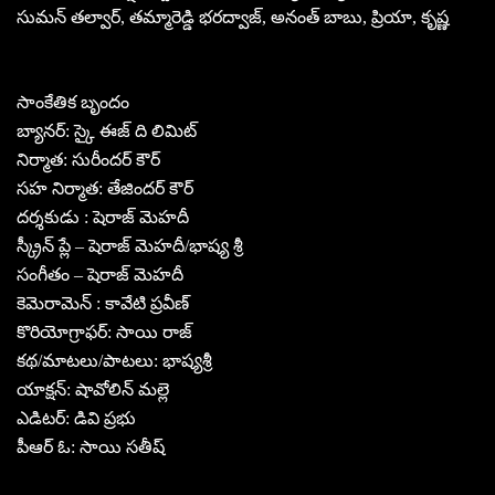
సుమన్ తల్వార్, తమ్మారెడ్డి భరద్వాజ్, అనంత్ బాబు, ప్రియా, కృష్ణ
సాంకేతిక బృందం
బ్యానర్: స్కై ఈజ్ ది లిమిట్
నిర్మాత: సురీందర్ కౌర్
సహ నిర్మాత: తేజిందర్ కౌర్
దర్శకుడు : షెరాజ్ మెహదీ
స్క్రీన్ ప్లే – షెరాజ్ మెహదీ/భాష్య శ్రీ
సంగీతం – షెరాజ్ మెహదీ
కెమెరామెన్ : కావేటి ప్రవీణ్
కొరియోగ్రాఫర్: సాయి రాజ్
కథ/మాటలు/పాటలు: భాష్యశ్రీ
యాక్షన్: షావోలిన్ మల్లె
ఎడిటర్: డివి ప్రభు
పీఆర్ ఓ: సాయి సతీష్