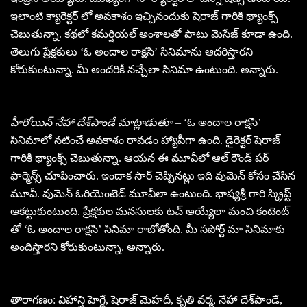
ఇలాంటి క్యారెక్టర్ లో అవకాశం ఇచ్చినందుకు షెరాజ్ గారికి థ్యాంక్స్
చెబుతున్నా. కథలో కమర్షియల్ అంశాలతో పాటు మెసేజ్ కూడా ఉంది.
తెలుగు ప్రేక్షకులు ‘ఓ అందాల రాక్షసి’ సినిమాను ఆదరిస్తారని
కోరుకుంటున్నా. మీ అందరికీ నచ్చేలా సినిమా ఉంటుంది. అన్నారు.
హీరోయిన్ నేహా దేశ్‌పాండే మాట్లాడుతూ –
‘ఓ అందాల రాక్షసి’
సినిమాలో నటించే అవకాశం రావడం హ్యాపీగా ఉంది. డైరెక్టర్ షెరాజ్
గారికి థ్యాంక్స్ చెబుతున్నా. ఆయన ఈ మూవీలో ఆల్ రౌండ్ పర్
ఫార్మెన్స్ చూపించారు. ఇందాక సార్ చెప్పినట్లు ఇది వుమెన్ కోసం చేసిన
మూవీ. వుమెన్ ఓరియెంటెడ్ మూవీలా ఉంటుంది. భాష్యశ్రీ గారి స్క్రిప్ట్
ఆకట్టుకుంటుంది. ప్రేక్షకుల మనసులకు టచ్ అయ్యేలా మంచి కంటెంట్
తో ‘ఓ అందాల రాక్షసి’ సినిమా రాబోతోంది. మీ సపోర్ట్ మా సినిమాకు
అందిస్తారని కోరుకుంటున్నా. అన్నారు.
తారాగణం: విహాన్షి హెగ్డే, షెరాజ్ మెహదీ, కృతి వర్మ, నేహా దేశ్‌పాండే,