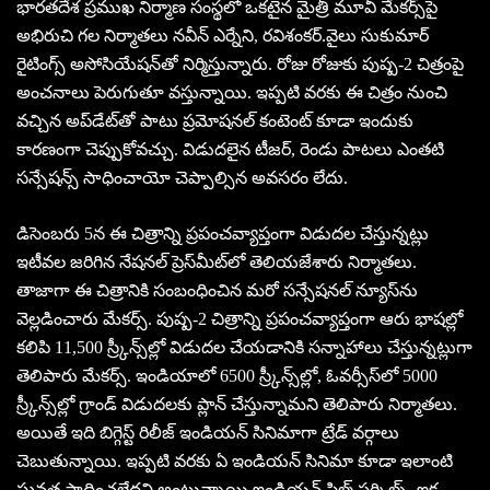
భారతదేశ ప్రముఖ నిర్మాణ సంస్థలో ఒకటైన మైత్రీ మూవీ మేకర్స్‌పై
అభిరుచి గల నిర్మాతలు నవీన్‌ ఎర్నేని, రవిశంకర్‌.వైలు సుకుమార్‌
రైటింగ్స్ అసోసియేషన్‌తో నిర్మిస్తున్నారు. రోజు రోజుకు పుష్ప-2 చిత్రంపై
అంచనాలు పెరుగుతూ వస్తున్నాయి. ఇప్పటి వరకు ఈ చిత్రం నుంచి
వచ్చిన అప్‌డేట్‌తో పాటు ప్రమోషనల్‌ కంటెంట్‌ కూడా ఇందుకు
కారణంగా చెప్పుకోవచ్చు. విడుదలైన టీజర్‌, రెండు పాటలు ఎంతటి
సన్సేషన్స్‌ సాధించాయో చెప్పాల్సిన అవసరం లేదు.
డిసెంబరు 5న ఈ చిత్రాన్ని ప్రపంచవ్యాప్తంగా విడుదల చేస్తున్నట్లు
ఇటీవల జరిగిన నేషనల్‌ ప్రెస్‌మీట్‌లో తెలియజేశారు నిర్మాతలు.
తాజాగా ఈ చిత్రానికి సంబంధించిన మరో సన్సేషనల్‌ న్యూస్‌ను
వెల్లడించారు మేకర్స్‌. పుష్ప-2 చిత్రాన్ని ప్రపంచవ్యాప్తంగా ఆరు భాషల్లో
కలిపి 11,500 స్ర్కీన్స్‌ల్లో విడుదల చేయడానికి సన్నాహాలు చేస్తున్నట్లుగా
తెలిపారు మేకర్స్‌. ఇండియాలో 6500 స్ర్కీన్స్‌ల్లో, ఓవర్సీస్‌లో 5000
స్ర్కీన్స్‌ల్లో గ్రాండ్‌ విడుదలకు ప్లాన్‌ చేస్తున్నామని తెలిపారు నిర్మాతలు.
అయితే ఇది బిగ్గెస్ట్‌ రిలీజ్‌ ఇండియన్‌ సినిమాగా ట్రేడ్‌ వర్గాలు
చెబుతున్నాయి. ఇప్పటి వరకు ఏ ఇండియన్‌ సినిమా కూడా ఇలాంటి
ఘనత సాధించలేదని అంటున్నాయి ఇండియన్‌ ఫిల్మ్‌ సర్కిల్స్‌. ఇక