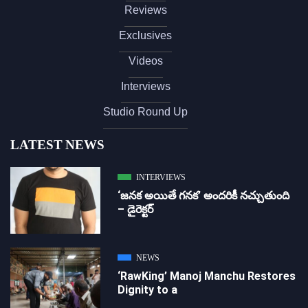
Reviews
Exclusives
Videos
Interviews
Studio Round Up
LATEST NEWS
INTERVIEWS
‘జ‌న‌క అయితే గ‌న‌క‌’ అందరికీ నచ్చుతుంది
– డైరెక్ట‌ర్
NEWS
‘RawKing’ Manoj Manchu Restores
Dignity to a