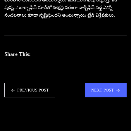
పుష్ప-2 బాక్సాఫీస్‌ రూల్‌లో కలెక్షన్ల పరంగా బాక్సీఫీస్‌ వద్ద ఎన్నో
సంచలనాలు కూడా సృష్టిస్తుందని అంటున్నాయి ట్రేడ్‌ విశ్లేషకులు.
Share This:
PREVIOUS POST
NEXT POST