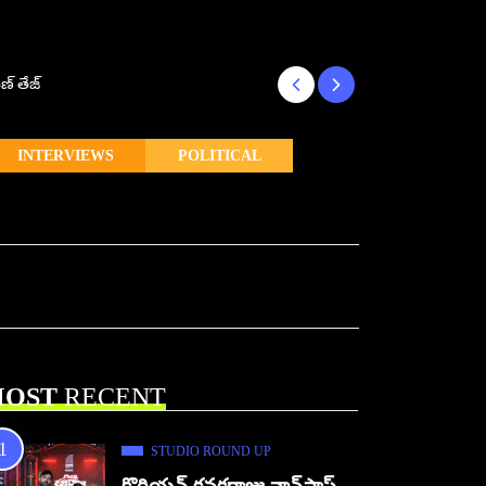
ణ్ తేజ్
Makutam to Relea
INTERVIEWS
POLITICAL
OST
RECENT
STUDIO ROUND UP