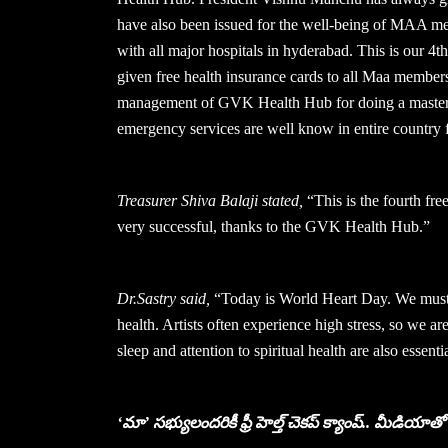
have also been issued for the well-being of MAA m
with all major hospitals in hyderabad. This is our
given free health insurance cards to all Maa members f
management of GVK Health Hub for doing a master h
emergency services are well know in entire country
Treasurer Shiva Balaji stated,
“This is the fourth fre
very successful, thanks to the GVK Health Hub.”
Dr.Sastry said,
“Today is World Heart Day. We must p
health. Artists often experience high stress, so we 
sleep and attention to spiritual health are also essenti
‘మా’ సభ్యులందరికీ ఫ్రీ హెల్త్ చెకప్ క్యాంప్.. మీడియాత