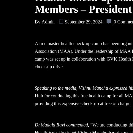
Members – Presiden
By
Admin
September 29, 2024
0 Comme
A free master health check-up camp has been organi
Association (MAA). Under the leadership of MAA P
camp was set up in collaboration with GVK Health 
check-up drive.
Speaking to the media, Vishnu Manchu expressed his
Hub for conducting this free health camp for all 
providing this expensive check-up at free of charge. I
Dr.Madala Ravi commented,
“We are conducting thi
Health Hub. President Vishnu Manchu has always gi