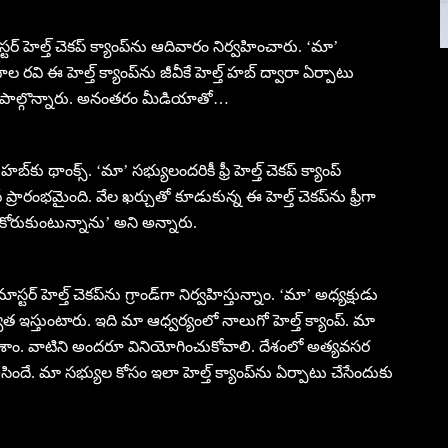
్టర్ హెల్త్ చెకప్ క్యాంప్‌ను ఆదివారం నిర్వహించారు. ‘మా’
దాల రవి ఈ హెల్త్ క్యాంప్‌ను జీవీకే హెల్త్ హబ్ ద్వారా ఏర్పాటు
త్తున పాల్గొన్నారు. అనంతరం మీడియాతో…
ల్త్ హబ్‌కు థాంక్స్. ‘మా’ సభ్యులందరికీ ఫ్రీ హెల్త్ చెకప్ క్యాంప్
ప్రారంభమైంది. వేల ఖర్చుతో కూడుకున్న ఈ హెల్త్ చెకప్‌ను ఫ్రీగా
 కోరుకుంటున్నాను’ అని అన్నారు.
ాస్టర్ హెల్త్ చెకప్‌ను గ్రాండ్‌గా నిర్వహిస్తున్నాం. ‘మా’ అధ్యక్షుడు
త ఇస్తుంటారు. ఇది మా ఆధ్వర్యంలో నాలుగో హెల్త్ క్యాంప్. మా
రీ చేశాం. వాటిని అందరూ వినియోగించుకోవాలి. దేశంలో అత్యవసర
ిసిందే. మా సభ్యుల కోసం ఇలా హెల్త్ క్యాంప్‌ను ఏర్పాటు చేసేందుకు