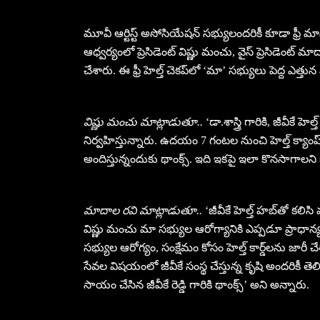
మూవీ ఆర్టిస్ట్ అసోసియేషన్ సభ్యులందరికీ కూడా ఫ్రీ మాస
ఆధ్వర్యంలో ప్రెసిడెంట్ విష్ణు మంచు, వైస్ ప్రెసిడెంట్ మా
చేశారు. ఈ ఫ్రీ హెల్త్ చెకప్‌లో ‘మా’ సభ్యులు పెద్ద ఎ
విష్ణు మంచు మాట్లాడుతూ..
‘డా.శాస్త్రి గారికి, జీవీకే హె
నిర్వహిస్తున్నారు. ఉదయం 7 గంటల నుంచి హెల్త్ క్యాంప్ 
అందిస్తున్నందుకు థాంక్స్. ఇది ఇకపై ఇలా కొనసాగాలని
మాదాల రవి మాట్లాడుతూ..
‘జీవీకే హెల్త్ హబ్‌తో కలిసి మ
విష్ణు మంచు మా సభ్యుల ఆరోగ్యానికి ఎప్పడూ ప్రాధాన్య
సభ్యుల ఆరోగ్యం, సంక్షేమం కోసం హెల్త్ కార్డ్‌లను జా
సేవల విషయంలో జీవీకే సంస్థ చేస్తున్న కృషి అందరికీ తెల
సాయం చేసిన జీవీకే రెడ్డి గారికి థాంక్స్’ అని అన్నారు.