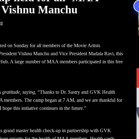
t Vishnu Manchu
nt
zed on Sunday for all members of the Movie Artists
resident Vishnu Manchu and Vice President Madala Ravi, this
Hub. A large number of MAA members participated in this free
 gratitude, saying,
“Thanks to Dr. Sastry and GVK Health
MAA members. The camp began at 7 AM, and we are thankful for
 hope this initiative continues in the future.”
s grand master health check-up in partnership with GVK
ven priority for the health of MAA members. Health cards