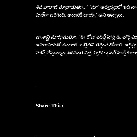
శివ బాలాజీ మాట్లాడుతూ..
‘ ‘మా’ ఆధ్వర్యంలో ఇది నాలుగో
ఫుల్‌గా జరిగింది. అందరికీ థాంక్స్’ అని అన్నారు.
డా.శాస్త్రి మాట్లాడుతూ..
‘ఈ రోజు వరల్డ్ హార్ట్ డే. హార్ట్
అవగాహనతో ఉండాలి. ఒత్తిడిని తగ్గించుకోవాలి. ఆర్టిస్టుల
చెకప్ చేస్తున్నాం. తగినంత నిద్ర, స్పిరిట్యువల్ హెల్త్
Share This: