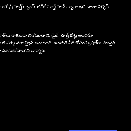
 ఫ్రీ హెల్త్ క్యాంప్. జీవీకే హెల్త్ హబ్ ద్వారా ఇది చాలా సక్సెస్
 ఎటాక్‌లు రాకుండా నిరోధించాలి. డైట్, హెల్త్ పట్ల అందరూ
కి ఎక్కువగా స్ట్రెస్ ఉంటుంది. అందుకే వీరి కోసం స్పెషల్‌గా మాస్టర్
 కూడా చూసుకోవాల’ని అన్నారు.