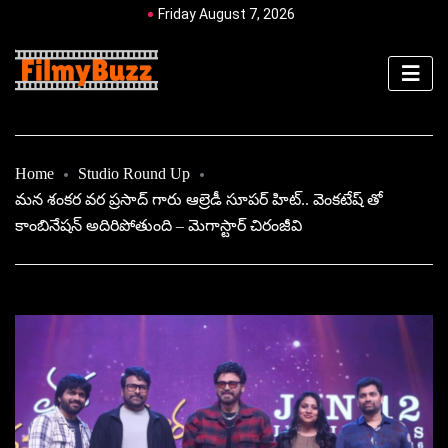
Friday August 7, 2026
Home
Studio Round Up
మన శంకర వర ప్రసాద్ గారు ఆల్రెడీ సూపర్ హిట్.. వెంకటేష్ తో
కాంబినేషన్ అదిరిపోతుంది – మెగాస్టార్ చిరంజీవి