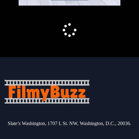
Slate’s Washington, 1707 L St. NW, Washington, D.C., 20036.