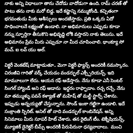
నాకు అన్ని విధాలుగా తాను చేదోడు వాదోడుగా ఉంది. రామ్ చరణ్ తో
పాటు తను నాకు మరో బిడ్డ. ఇదే కష్టాన్ని నమ్ముకోండి. కచ్చితంగా
భగవంతుడు మీకు ఆశీస్సులు అందజేస్తాడు. ప్రతి ఒక్కరు ఏదో
సాధించాలనే లక్ష్యంతో ఉండాలి. నా అభిమానులు ఎప్పుడు కూడా
నన్ను స్ఫూర్తిగా తీసుకొని అభివృద్ధి లోకి వస్తారని నాకు తెలుసు. ఇదే
అభిమానం ప్రేమ మీరు ఎప్పుడూ నా మీద చూపించాలి. థాంక్యూ సో
మచ్. ఐ లవ్ యు ఆల్.
విక్టరీ వెంకటేష్ మాట్లాడుతూ.. మెగా విక్టరీ ఫ్యాన్స్ అందరికీ నమస్కారం.
చిరంజీవి గారితో వర్క్ చేయడం వండర్ఫుల్ ఎక్స్పీరియన్స్. ఇది
మామూలుగా లేదు. ఆయన రఫ్ ఆడేస్తారు. నేను కూడా ఎనీ సెంటర్
సింగల్ హ్యాండ్ అని రఫ్ ఆడాను ఇద్దరం రాఫ్ఫాడాం. రచ్చ రచ్చే. నేను
మా తమ్ముళ్ళు పవన్ కళ్యాణ్ తో మహేష్ తో మల్టీ స్టార్స్ చేశాను.
ఇప్పుడు అన్నయ్యతో చేస్తున్నాను. సౌండ్ ఇంకా గట్టిగా ఉండాలి. ఇదే
సంక్రాంతి స్పిరిట్. అనిల్ తో నాది వండర్ఫుల్ కాంబినేషన్. అన్ని
సినిమాలు మీరు సూపర్ హిట్ చేశారు. తన రైటింగ్ టీం. టెక్నీషియన్స్,
మ్యూజిక్ డైరెక్టర్ బీమ్స్ అందరికీ పేరుపేరునా ధన్యవాదాలు. మంచి