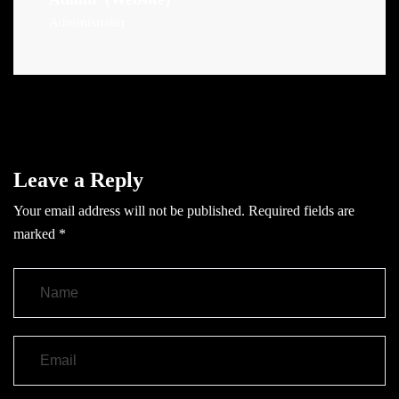
Administrator
Leave a Reply
Your email address will not be published.
Required fields are
marked
*