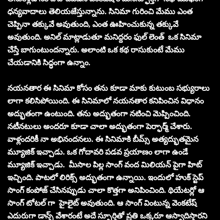
ధన్యవాదాలు తెలియజేస్తున్నాను. సినిమా గురించి మేము ఎంత
చెప్పినా తక్కువే అవుతుంది, ఎంత ఊహించుకున్న తక్కువే
అవుతుంది. అనిల్ మాట్లాడుతూ మనిద్దరం ఫుల్ లెంత్ ఒక సినిమా
చేస్తే బాగుంటుందన్నారు. అలాంటి ఒక కథ రాసుకుంటే మేము
చేయడానికి సిద్ధంగా ఉన్నాం.
నయనతార ఈ సినిమా కోసం తను కూడా మాకు కుటుంబ సభ్యురాలు
లాగా కలిసిపోయింది. ఈ సినిమాలో నయనతార కనిపించిన విధానం
అద్భుతంగా ఉంటుంది. తను అద్భుతంగా నటించి మెప్పించింది.
నటీనటులు అందరూ కూడా చాలా అద్భుతంగా పెర్ఫార్మ్ చేశారు.
వాళ్లందరికీ నా అభినందనలు. ఈ సినిమాకి బీమ్స్ అత్యద్భుతమైన
మ్యూజిక్ ఇచ్చాడు. ఒక గోదావరి పడవ ప్రయాణం లాగా ఉండే
మ్యూజిక్ ఇచ్చాడు. మీసాల పిల్ల సాంగ్ వంద మిలియన్ పైగా హిట్
ఇచ్చింది. పాటలో లిరిక్స్ అద్భుతంగా ఉన్నాయి. ఇందులో హుక్ స్టెప్
సాంగ్ కంపోజ్ చేసినప్పుడు చాలా కొత్తగా అనిపించింది. థియేటర్లో ఆ
సాంగ్ టోటల్ గా హైలైట్ అవుతుంది. ఆ సాంగ్ వింటున్న వెంకటేష్
ఎదురుగా డాన్స్ వేశారంటే అదే స్ఫూర్తితో ప్రతి ఒక్కరూ ఆస్వాదిస్తారని