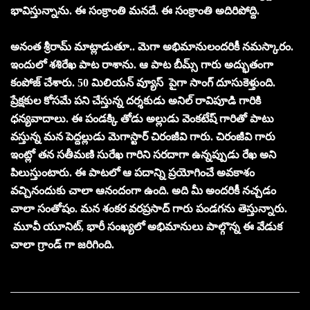
భావిస్తున్నాను. ఈ సంక్రాంతి మనదే. ఈ సంక్రాంతి అదిరిపోద్ది.
అనంత శ్రీరామ్ మాట్లాడుతూ.. మెగా అభిమానులందరికీ నమస్కారం.
ఇందులో శశిరేఖ పాట రాశాను. ఆ పాట బీమ్స్ గారు అద్భుతంగా
కంపోజ్ చేశారు. 50 మిలియన్ వ్యూస్ పైగా సాంగ్ దూసుకెళ్తుంది.
ప్రేక్షకుల కోసమే పని చేస్తున్న దర్శకుడు అనిల్ రావిపూడి గారికి
ధన్యవాదాలు. ఈ పండక్కి తోడు అల్లుడు వెంకటేష్ గారితో పాటు
వస్తున్న మన పెద్దల్లుడు మెగాస్టార్ చిరంజీవి గారు. చిరంజీవి గారు
ఇంట్లో తన సతీమణి సురేఖ గారిని సరదాగా ఉన్నప్పుడు రేఖ అని
పిలుస్తుంటారు. ఈ పాటలో ఆ పదాన్ని ప్రయోగించే అవకాశం
వచ్చినందుకు చాలా ఆనందంగా ఉంది. అది మీ అందరికీ నచ్చడం
చాలా సంతోషం. మన శంకర వరప్రసాద్ గారు పండగను తెస్తున్నారు.
మూవీ యూనిట్, భారీ సంఖ్యలో అభిమానులు పాల్గొన్న ఈ వేడుక
చాలా గ్రాండ్ గా జరిగింది.