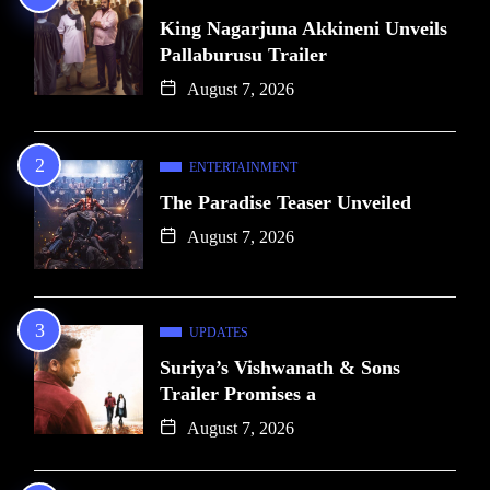
King Nagarjuna Akkineni Unveils
Pallaburusu Trailer
August 7, 2026
ENTERTAINMENT
The Paradise Teaser Unveiled
August 7, 2026
UPDATES
Suriya’s Vishwanath & Sons
Trailer Promises a
August 7, 2026