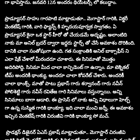
గా భావిస్తాను. జనవరి 12న అందరం థియేటర్స్ లో కలుద్దాం.
ప్రొడ్యూసర్ సాహు గారపాటి మాట్లాడుతూ.. మెగాస్టార్ గారికి, విక్టరీ
వెంకటేష్ గారికి, వారి ఫ్యాన్స్ కి హృదయపూర్వక స్వాగతం. ఏ
ప్రొడ్యూసర్ కైనా ఒక స్టార్ హీరో తో చేయడమే అదృష్టం. అలాంటిది
నాకు మా అనిల్ బ్రదర్ ద్వారా ఇద్దరు స్టార్స్ తో చేసే అవకాశం దొరికింది.
దానికి చాలా సంతోషంగా ఉంది. గత సంక్రాంతికి అనిల్ బాక్సాఫీస్ ని
ఎలా షేక్ చేశారో మీరందరూ చూశారు. ఈ సినిమాతో మొత్తం
అదిరిపోద్ది. సినిమా మీద చాలా కాన్ఫిడెంట్ గా ఉన్నాం. మా టెక్నికల్
టీమ్ అందరికీ థాంక్యు. అందరూ చాలా కోపరేట్ చేశారు. అందరికీ
చాలా థాంక్స్. మాతో పాటు ప్రభాస్ గారు శర్వానంద్ గారు నవీన్
పోలిశెట్టి గారు నవీన్ రవితేజ గారి సినిమాలు వస్తున్నాయి. అన్ని
సినిమాలు బాగా ఆడాలి. ఈ ప్రాసెస్ లో నాకు అన్ని విధాలుగా హెల్ప్
గా ఉన్న సుస్మిత గారికి థాంక్యూ. ఇది చాలా మంచి జర్నీ. ఈ అవకాశం
ఇచ్చిన వెంకటేష్ గారికి చిరంజీవి గారికి థాంక్యూ సో మచ్.
ప్రొడక్షన్ డిజైనర్ ఏఎస్ ప్రకాష్ మాట్లాడుతూ.. మెగాస్టార్ చిరంజీవి