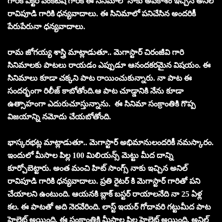
గారికి విక్టరీ వెంకటేష్ గారికి ఈ సినిమాలో నాకు అవకాశం ఇచ్చిన అనిల్
రావిపూడి గారికి ధన్యవాదాలు. ఈ సినిమాలో పనిచేసిన అందరికీ
పేరుపేరునా ధన్యవాదాలు.
రామ జోగయ్య శాస్త్రి మాట్లాడుతూ.. మెగాస్టార్ చిరంజీవి గారి
సినిమాలకు పాటలు రాయడం ఎప్పుడూ ఆనందకరమైన విషయం. ఈ
సినిమాలు కూడా చక్కని పాట రాయించుకున్నారు. నా పాట ఈ
సందర్భంగా రిలీజ్ కాబోతోంది.ఆ పాట చూడ్డానికి నేను కూడా
ఉత్సాహంగా ఎదురుచూస్తున్నాను. ఈ సినిమా సంక్రాంతికి గొప్ప
విజయాన్ని నమోదు చేయబోతోంది.
భాస్కరభట్ల మాట్లాడుతూ.. మెగాస్టార్ అభిమానులందరికీ నమస్కారం.
ఇందులో మీసాల పిల్ల 100 మిలియన్స్ మెట్టు మీద దాన్ని
కూర్చోబెట్టారు. అంత మంచి హిట్ సాంగ్స్ నాకు ఇచ్చిన అనిల్
రావిపూడి గారికి ధన్యవాదాలు. ప్రతి రైటర్ కి మెగాస్టార్ గారితో పని
చేయాలని ఉంటుంది. ఆయనకి బ్లాక్ బస్టర్ రాయాలనేది నా 25 ఏళ్ల
కల. ఈ పాటతో అది నెరవేరింది. లాస్ట్ ఇయర్ గోదావరి గట్టుమీద పాట
హైలెట్ అయింది. ఈ సంక్రాంతికి మీసాల పిల్ల హైలెట్ అయింది. అనిల్