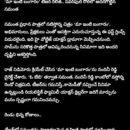
‘మా ఇంటి బంగారం’ టీజర్ రిలీజ్.. పవర్‌ఫుల్ రోల్‌లో అద‌ర‌గొట్టిన
స‌మంత‌
స‌మంత ప్ర‌ధాన పాత్ర‌లో న‌టిస్తోన్న చిత్రం ‘మా ఇంటి బంగారం’.
అభిమానులు, ప్రేక్ష‌కులు ఎంతో ఆసక్తిగా ఎదురుచూస్తున్న ఈ ఫస్ట్ గ్లింప్స్
విడుదలైంది. ఇది హై వోల్టేజ్ యాక్షన్ డ్రామాగా మెప్పించ‌నుంది.
సామ్‌ను స‌రికొత్త పాత్ర‌లో ఆవిష్క‌రించ‌నున్న సినిమాగా ఇది అంద‌రి
దృష్టిని ఆక‌ర్షిస్తోంది.
రాజ్ నిడిమోరు క్రియేట్ చేసిన ‘మా ఇంటి బంగారం’ను నందినీ రెడ్డి
డైరెక్ట్ చేశారు. ‘ఓ బేబి’ తర్వాత సమంత, నందినీ రెడ్డి కాంబోలో వస్తోన్న
రెండో చిత్రమిది. టీజర్‌ను గమనిస్తే..కామెడీతో నవ్వించే సినిమా
ఉన్నట్లుండి రియలిస్టిక్ ఫ్యామిలీ యాక్షన్ థ్రిల్లర్‌గా జ‌రిగే మార్పును
మ‌నం స్ప‌ష్టంగా గ‌మ‌నించ‌వ‌చ్చు.
రెండు భిన్న కోణాలు..
టీజర్‌లో స‌మంత‌ను సాధార‌ణ‌మైన గృహిణి పాత్ర‌లో చూపించారు.