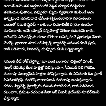
అయితే ఆమె త‌న అత్త‌గారింటికి వెళ్లిన త‌ర్వాత ప‌రిస్థితులు
త‌ల‌కిందుల‌వుతాయి. న‌వ్వుతూ మృదు స్వ‌భావిగా క‌నిపించే ఆమె
ఉన్న‌ట్లుండి ఎదురుదాడి చేసేంత శ‌క్తివంతురాలిగా మారుతుంది.
ఇందులో స‌మ‌త స్టైలిష్‌గా కాకుండా రియాలిటీకి ద‌గ్గ‌ర‌గా ఉండేలా
చూపించారు. ఆమె యాక్ష‌న్ స‌న్నివేశాల్లో వేగంగా క‌ద‌ల‌ట‌మే కాదు..
ఆమెలోని ఎమోష‌న్స్‌ను కూడా లోతుగా ఆవిష్క‌రించే ప్ర‌య‌త్నం చేశారు
మేక‌ర్స్‌. ట్రాలాలా మూవింగ్ పిక్చర్స్ బ్యానర్‌పై సమంత రూత్ ప్రభు,
రాజ్ నిడిమోరు, హిమాన్క్ దువ్వూరు కలిసి నిర్మిస్తున్నారు.
స‌మంత లీడ్ రోల్ చేస్తోన్న ‘మా ఇంటి బంగారం’ చిత్రంలో దిగంత్,
గుల్షన్ దేవయ్య కీలక పాత్రల్లో నటిస్తుండగా, సీనియర్ నటి గౌతమి,
మంజుషా ముఖ్యమైన పాత్రలు పోషిస్తున్నారు. ఈ సినిమాకు ఓం ప్రకాశ్
సినిమాటోగ్రఫీ, సంతోష్ నారాయణన్ సంగీతాన్ని అందిస్తున్నారు.
కథనం, స్క్రీన్‌ప్లే, డైలాగ్స్‌ను వసంత్ మారిన్‌గంటి, రాజ్ నిడిమోరు
రచించగా, ప్రముఖ రచయిత సీతా ఆర్ మీనన్ క్రియేటివ్ సూపర్‌విజన్
చేస్తున్నారు.