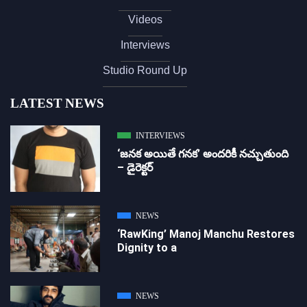
Videos
Interviews
Studio Round Up
LATEST NEWS
INTERVIEWS
‘జ‌న‌క అయితే గ‌న‌క‌’ అందరికీ నచ్చుతుంది
– డైరెక్ట‌ర్
NEWS
‘RawKing’ Manoj Manchu Restores
Dignity to a
NEWS