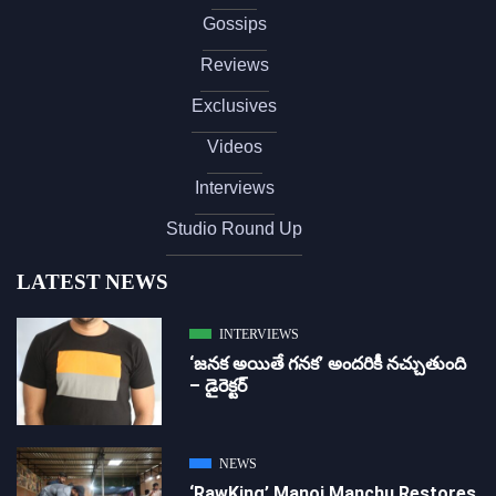
Gossips
Reviews
Exclusives
Videos
Interviews
Studio Round Up
LATEST NEWS
INTERVIEWS
‘జ‌న‌క అయితే గ‌న‌క‌’ అందరికీ నచ్చుతుంది
– డైరెక్ట‌ర్
NEWS
‘RawKing’ Manoj Manchu Restores