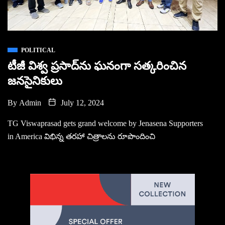
POLITICAL
టీజీ విశ్వ ప్రసాద్‌ను ఘనంగా సత్కరించిన
జనసైనికులు
By
Admin
July 12, 2024
TG Viswaprasad gets grand welcome by Jenasena Supporters
in America విభిన్న తరహా చిత్రాలను రూపొందించి