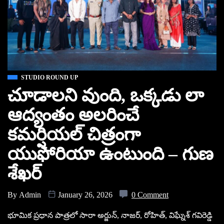
STUDIO ROUND UP
చూడాలని వుంది, ఒక్కడు లా
ఆద్యంతం అలరించే
కమర్షియల్ చిత్రంగా
యుఫోరియా ఉంటుంది – గుణ
శేఖర్
By
Admin
January 26, 2026
0 Comment
భూమిక ప్రధాన పాత్రలో సారా అర్జున్, నాజర్, రోహిత్, విఘ్నేశ్ గవిరెడ్డి