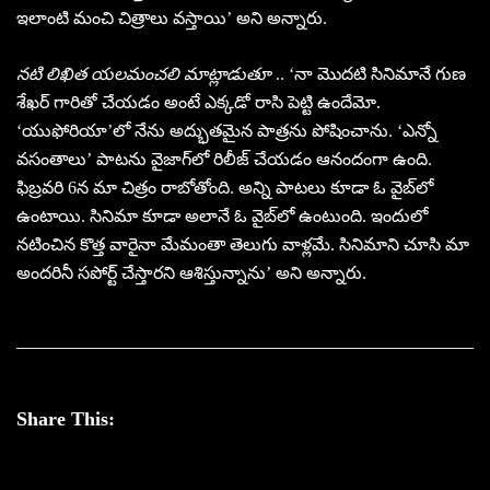
ఇలాంటి మంచి చిత్రాలు వస్తాయి’ అని అన్నారు.
నటి లిఖిత యలమంచలి మాట్లాడుతూ
.. ‘నా మొదటి సినిమానే గుణ
శేఖర్ గారితో చేయడం అంటే ఎక్కడో రాసి పెట్టి ఉందేమో.
‘యుఫోరియా’లో నేను అద్భుతమైన పాత్రను పోషించాను. ‘ఎన్నో
వసంతాలు’ పాటను వైజాగ్‌లో రిలీజ్ చేయడం ఆనందంగా ఉంది.
ఫిబ్రవరి 6న మా చిత్రం రాబోతోంది. అన్ని పాటలు కూడా ఓ వైబ్‌లో
ఉంటాయి. సినిమా కూడా అలానే ఓ వైబ్‌లో ఉంటుంది. ఇందులో
నటించిన కొత్త వారైనా మేమంతా తెలుగు వాళ్లమే. సినిమాని చూసి మా
అందరినీ సపోర్ట్ చేస్తారని ఆశిస్తున్నాను’ అని అన్నారు.
Share This: