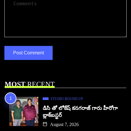
MOST
RECENT
STUDIO ROUND UP
డిసి తో లోకేష్ కనగరాజ్ గారు హీరోగా
బ్లాక్‌బస్టర్
August 7, 2026