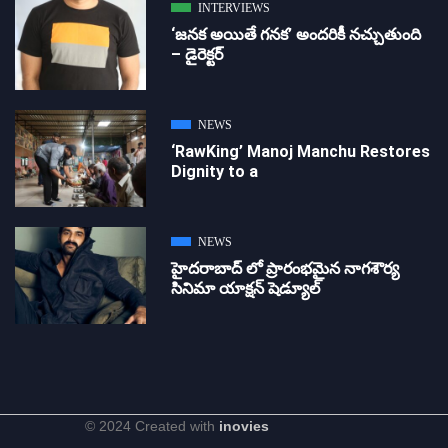
INTERVIEWS
‘జ‌న‌క అయితే గ‌న‌క‌’ అందరికీ నచ్చుతుంది
– డైరెక్ట‌ర్
NEWS
‘RawKing’ Manoj Manchu Restores
Dignity to a
NEWS
హైదరాబాద్ లో ప్రారంభమైన నాగశౌర్య
సినిమా యాక్షన్ షెడ్యూల్
© 2024 Created with
inovies