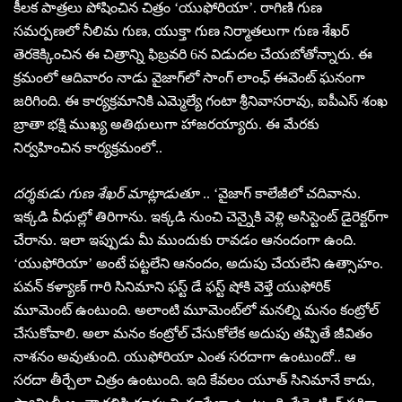
కీలక పాత్రలు పోషించిన చిత్రం ‘యుఫోరియా’. రాగిణి గుణ
సమర్పణలో నీలిమ గుణ, యుక్తా గుణ నిర్మాతలుగా గుణ శేఖర్
తెరకెక్కించిన ఈ చిత్రాన్ని ఫిబ్రవరి 6న విడుదల చేయబోతోన్నారు. ఈ
క్రమంలో ఆదివారం నాడు వైజాగ్‌లో సాంగ్ లాంఛ్ ఈవెంట్ ఘనంగా
జరిగింది. ఈ కార్యక్రమానికి ఎమ్మెల్యే గంటా శ్రీనివాసరావు, ఐపీఎస్ శంఖ
బ్రాతా భక్షి ముఖ్య అతిథులుగా హాజరయ్యారు. ఈ మేరకు
నిర్వహించిన కార్యక్రమంలో..
దర్శకుడు గుణ శేఖర్ మాట్లాడుతూ
.. ‘వైజాగ్ కాలేజీలో చదివాను.
ఇక్కడి వీధుల్లో తిరిగాను. ఇక్కడి నుంచి చెన్నైకి వెళ్లి అసిస్టెంట్ డైరెక్టర్‌గా
చేరాను. ఇలా ఇప్పుడు మీ ముందుకు రావడం ఆనందంగా ఉంది.
‘యుఫోరియా’ అంటే పట్టలేని ఆనందం, అదుపు చేయలేని ఉత్సాహం.
పవన్ కళ్యాణ్ గారి సినిమాని ఫస్ట్ డే ఫస్ట్ షోకి వెళ్తే యుఫోరిక్
మూమెంట్ ఉంటుంది. అలాంటి మూమెంట్‌లో మనల్ని మనం కంట్రోల్
చేసుకోవాలి. అలా మనం కంట్రోల్ చేసుకోలేక అదుపు తప్పితే జీవితం
నాశనం అవుతుంది. యుఫోరియా ఎంత సరదాగా ఉంటుందో.. ఆ
సరదా తీర్చేలా చిత్రం ఉంటుంది. ఇది కేవలం యూత్ సినిమానే కాదు,