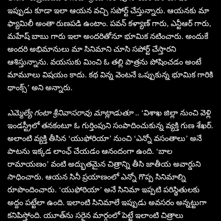
ఇప్పుడు కూడా ఇలా ఆయన వచ్చి సపోర్ట్ చేస్తున్నారు. ఆయనకు మా
ఫ్యామిలీ అంతా రుణపడి ఉంటాం. పవన్ కళ్యాణ్ గారు, ఎన్టీఆర్ గారు,
మహేష్ బాబు గారు ఇలా అందరితోనూ భూమిక నటించారు. అందుకే
అందరి అభిమానులు మా సినిమాని చూసి సపోర్ట్ చేస్తారని
ఆశిస్తున్నాను. వయసుకు మించి ఓ తల్లి పాత్రను పోషించడం అంటే
మామూలు విషయం కాదు. కథ విన్న వెంటనే ఒప్పుకున్న భూమిక గారికి
థాంక్స్’ అని అన్నారు.
ఎమ్మెల్యే గంటా శ్రీనివాసరావు మాట్లాడుతూ
.. ‘విశాఖ జిల్లా నుంచి వెళ్లి
ఇండస్ట్రీలో తనకంటూ ఓ గుర్తింపుని సంపాదించుకున్న వ్యక్తి గుణ శేఖర్.
అలాంటి వ్యక్తి తీసిన ‘యుఫోరియా’ నుంచి ‘ఎన్నో వసంతాలు’ అనే
పాటను ఇక్కడ లాంఛ్ చేయడం ఆనందంగా ఉంది. ‘బాల
రామాయణం’ వంటి అద్భుతమైన చిత్రాన్ని తీసి జాతీయ అవార్డుని
సాధించారు. ఆయన సినీ ప్రయాణంలో ఎన్నో గొప్ప సినిమాల్ని
రూపొందించారు. ‘యుఫోరియా’ అనే సినిమా ఇప్పటి పరిస్థితులకు
అద్దం పట్టేలా ఉంది. ఇలాంటి సినిమాలే ఇప్పుడు అవసరం అన్నట్టుగా
కనిపిస్తోంది. యూత్‌ను సరైన మార్గంలో పెట్టే ఇలాంటి చిత్రాలు