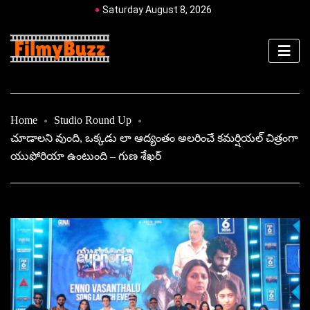
Saturday August 8, 2026
Home
Studio Round Up
చూడాలని వుంది, ఒక్కడు లా ఆద్యంతం అలరించే కమర్షియల్ చిత్రంగా
యుఫోరియా ఉంటుంది – గుణ శేఖర్