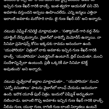
ఇచ్చిన గుణ శేఖర్ గారికి థాంక్స్. ఇంత త్వరగా ఆయనతో పని చేసే
అవకాశం వస్తుందని అస్సలు ఊహించలేదు. ఎన్ని జన్మలు ఎత్తినా
ఇలాంటి అవకాశం మరోసారి రాదు. జై గుణ శేఖర్ సర్’ అని అన్నారు.
నటుడు విఘ్నేశ్ గవిరెడ్డి మాట్లాడుతూ
.. ‘సత్యానంద్ గారి వద్ద నేను
యాక్టింగ్ నేర్చుకున్నాను. వైజాగ్‌లో నాకెన్నో మెమోరీస్ ఉన్నాయి. నా
సినిమా ప్రమోషన్స్ కోసం ఇక్కడకు రావడం ఆనందంగా ఉంది.
‘యుఫోరియా’ చిత్రంలో నాకు అవకాశం ఇచ్చిన గుణ శేఖర్ గారికి
థాంక్స్. ‘యుఫోరియా’ ఎంటర్టైనింగ్ ఉంటూనే, థ్రిల్ పంచుతూ, మంచి
సందేశాన్నిచ్చేలా ఉంటుంది. ప్రతీ ఒక్కరికీ మా సినిమా కనెక్ట్
అవుతుంది’ అని అన్నారు.
నటుడు పృథ్వీరాజ్ అడ్డాల మాట్లాడుతూ
.. ‘‘యుఫోరియా’ నుంచి
‘ఎన్నో వసంతాలు’ పాటను వైజాగ్‌లో లాంఛ్ చేయడం ఆనందంగా
ఉంది. ఇదొక యూత్ ఫుల్ చిత్రం. ఇందులో విఘ్నేశ్ అద్భుతంగా
నటించాడు. ఇలాంటి గొప్ప అవకాశం ఇచ్చిన గుణ శేఖర్ గారికి థాంక్స్.
నీలిమ గుణ, యుక్తా గుణ, రాగిణి గుణ లాంటి నిర్మాతలు ఉంటనే