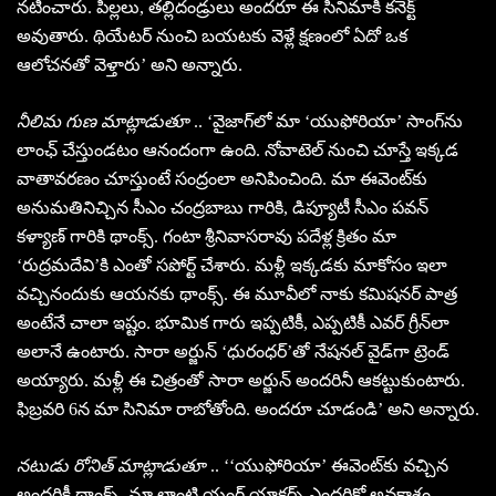
నటించారు. పిల్లలు, తల్లిదండ్రులు అందరూ ఈ సినిమాకి కనెక్ట్
అవుతారు. థియేటర్ నుంచి బయటకు వెళ్లే క్షణంలో ఏదో ఒక
ఆలోచనతో వెళ్తారు’ అని అన్నారు.
నీలిమ గుణ మాట్లాడుతూ
.. ‘వైజాగ్‌లో మా ‘యుఫోరియా’ సాంగ్‌ను
లాంఛ్ చేస్తుండటం ఆనందంగా ఉంది. నోవాటెల్ నుంచి చూస్తే ఇక్కడ
వాతావరణం చూస్తుంటే సంద్రంలా అనిపించింది. మా ఈవెంట్‌కు
అనుమతినిచ్చిన సీఎం చంద్రబాబు గారికి, డిప్యూటీ సీఎం పవన్
కళ్యాణ్ గారికి థాంక్స్. గంటా శ్రీనివాసరావు పదేళ్ల క్రితం మా
‘రుద్రమదేవి’కి ఎంతో సపోర్ట్ చేశారు. మళ్లీ ఇక్కడకు మాకోసం ఇలా
వచ్చినందుకు ఆయనకు థాంక్స్. ఈ మూవీలో నాకు కమిషనర్ పాత్ర
అంటేనే చాలా ఇష్టం. భూమిక గారు ఇప్పటికీ, ఎప్పటికీ ఎవర్ గ్రీన్‌లా
అలానే ఉంటారు. సారా అర్జున్ ‘ధురంధర్’తో నేషనల్ వైడ్‌గా ట్రెండ్
అయ్యారు. మళ్లీ ఈ చిత్రంతో సారా అర్జున్ అందరినీ ఆకట్టుకుంటారు.
ఫిబ్రవరి 6న మా సినిమా రాబోతోంది. అందరూ చూడండి’ అని అన్నారు.
నటుడు రోనిత్ మాట్లాడుతూ
.. ‘‘యుఫోరియా’ ఈవెంట్‌కు వచ్చిన
అందరికీ థాంక్స్. మా లాంటి యంగ్ యాక్టర్స్ ఎందరికో అవకాశం