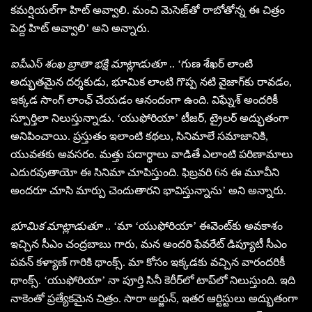
కమర్షియల్‌గా హిట్ అవ్వాలి. మంచి మెసెజ్‌తో రాబోతోన్న ఈ చిత్రం
పెద్ద హిట్ అవ్వాలి’ అని అన్నారు.
ఐపీఎస్ శంఖ బ్రాతా భక్షి మాట్లాడుతూ
.. ‘గుణ శేఖర్ లాంటి
అద్భుతమైన దర్శకుడు, భూమిక లాంటి గొప్ప నటి వైజాగ్‌కు రావడం,
ఇక్కడ సాంగ్ లాంఛ్ చేయడం ఆనందంగా ఉంది. విఘ్నేశ్ అందరికీ
స్పూర్తిలా నిలుస్తున్నాడు. ‘యుఫోరియా’ టీజర్, ట్రైలర్ అద్భుతంగా
అనిపించాయి. ప్రస్తుతం ఇలాంటి కథలు, సినిమాలే సమాజానికి,
యువతకు అవసరం. మత్తు పదార్థాలు వాడితే ఎలాంటి పరిణామాలు
ఎదురవుతాయో ఈ సినిమా చూపిస్తుంది. ఫిబ్రవరి 6న ఈ మూవీని
అందరూ చూసి మార్పు చెందుతారని భావిస్తున్నాను’ అని అన్నారు.
భూమిక మాట్లాడుతూ
.. ‘మా ‘యుఫోరియా’ ఈవెంట్‌కు అవకాశం
ఇచ్చిన సీఎం చంద్రబాబు గారు, మన అందరి ఫేవరేట్ డిప్యూటీ సీఎం
పవన్ కళ్యాణ్ గారికి థాంక్స్. మా కోసం ఇక్కడకు వచ్చిన వారందరికీ
థాంక్స్. ‘యుఫోరియా’ నా పూర్తి సినీ కెరీర్‌లో టాప్‌లో నిలుస్తుంది. ఇది
నాకెంతో ప్రత్యేకమైన చిత్రం. సారా అర్జున్, ఇతర ఆర్టిస్టులు అద్భుతంగా