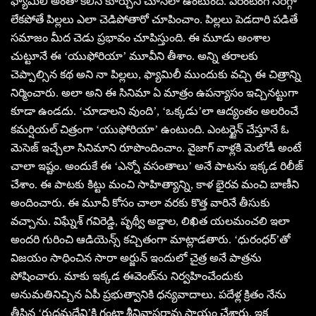
ఫ్యామిలీ అంతా కలిసి కూర్చుని చూసేలా ఉంటుంది. పేరెంటింగ్ సరిగ్గా
లేకపోతే పిల్లలు ఎలా చెడిపోతారో చూపించాం. పిల్లలు పెడదారి పడితే
సమాజం మీద చెడు ప్రభావం చూపిస్తుంది. ఈ మూడు అంశాల
చుట్టూనే ఈ ‘యుఫోరియా’ మూవీని తీశాం. అన్ని తరాలకు
చెప్పాల్సిన కథ అని నా పిల్లలు, ఫ్యామిలీ ముందుకు వచ్చి ఈ చిత్రాన్ని
నిర్మించారు. అలా అని ఈ సినిమా ఏ మాత్రం ఉపన్యాసం ఇచ్చినట్టుగా
కూడా ఉండదు. ‘చూడాలని వుంది’, ‘ఒక్కడు’లా ఆద్యంతం అలరించే
కమర్షియల్ చిత్రంగా ‘యుఫోరియా’ ఉంటుంది. ఎంటర్టైన్ చేస్తూనే ఓ
మెసెజ్ ఇచ్చేలా సినిమాని రూపొందించాం. వైజాగ్ వాళ్లకి మెలోడీ అంటే
చాలా ఇష్టం. అందుకే ఈ ‘ఎన్నో వసంతాలు’ అనే పాటను ఇక్కడ రిలీజ్
చేశాం. ఈ పాటకు కిట్టు మంచి సాహిత్యాన్ని, కాళ భైరవ మంచి బాణీని
అందించారు. ఈ మూవీ కోసం చాలా వరకు కొత్త వారినే తీసుకు
వచ్చాను. విఘ్నేశ్ గవిరెడ్డి, పృథ్వీ అడ్డాల, లిఖిత యలమంచలి ఇలా
అందరి గురించి ఆడియెన్స్ కచ్చితంగా మాట్లాడతారు. ‘ధురంధర్’తో
విజయం సాధించిన సారా అర్జున్ ఇందులో చైత్ర అనే పాత్రను
పోషించారు. మాకు ఇక్కడ ఈవెంట్‌ను నిర్వహించేందుకు
అనుమతినిచ్చిన ఏపీ ప్రభుత్వానికి ధన్యవాదాలు. పదేళ్ల క్రితం నేను
తీసిన ‘రుద్రమదేవి’కి గంటా శ్రీనివాసరావు సాయం చేశారు. ఇక