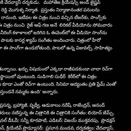
ికి వేదవ్యాస్‌ దర్శకుడు. మహాతేజ క్రియేషన్స్ అండ్ జైష్ణ‌వ్
శేఖర్ రెడ్డి మొగుళ్ళ నిర్మాత‌. ప్రస్తుతం నిర్మాణానంతర పనులను
 రానుంది. ఇటీవల ఈ చిత్రం నుంచి వచ్చిన టీజర్‌కు, సాంగ్స్‌కు
 ఈ చిత్రం నుంచి రైజ్‌ ఆఫ్‌ గణ అనే లిరిక‌ల్ వీడియోను సోమవారం
ంజనీరింగ్‌ కళాళాలలో జరిగిన ఓ ఈవెంట్‌లో ఈ వీడియో సాంగ్‌ను
పాటకు కాసర్ల శ్యామ్‌ సంగీతం అందించారు. చిత్రంలో హీరో
ాస్‌గా ఈ సాంగ్‌గా ఉండబోతుంది. పాటలో ఉన్న విజువల్స్‌, సాహిత్యం
ుతున్నాయి. ఖర్చు విషయంలో ఎక్కడా రాజీపడకుండా చాలా రిచ్‌గా
న్నతస్థాయిలో వుంటుంది. సుడిగాలి సుధీర్ కెరీర్‌లో ఈ చిత్రం
ట కూడా ఎంతో రిచ్‌గా ఉంటుంది. సినిమా ఆద్యంతం ప్రతి ఫ్రేమ్‌ ఎంతో
ిస్తుందనే నమ్మకం ఉంది’ అన్నారు.
ప్రసన్న, బ్రహ్యాజీ, పృథ్వీ, ఆడుకాలం నరేష్‌, రాజేంద్రన్‌, ఆనంద్‌
రులు నటిస్తున్న ఈ చిత్రానికి ఈ చిత్రానికి సంగీతం: లియోన్ జేమ్స్,
ల్‌ డీఓపీ: సన్నీ కూరపాటి, ఎడిటర్‌: విజయ్‌ ముక్తవరపు, ప్రొడ‌క్ష‌న్
ఎన్‌, క్రియేటివ్ ప్రొడ్యూస‌ర్‌: ప్ర‌సూన మండ‌వ‌, దర్శకత్వం: వేదవ్యాస్‌,