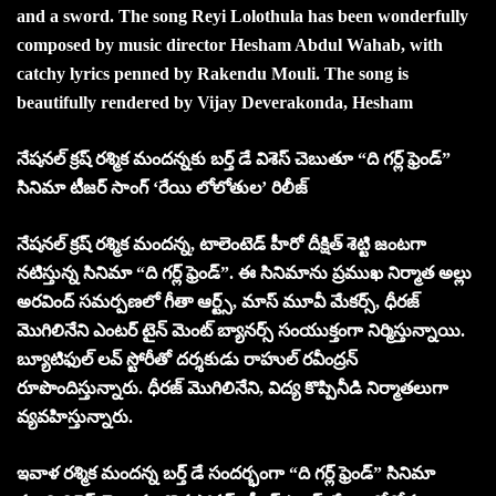
and a sword. The song Reyi Lolothula has been wonderfully
composed by music director Hesham Abdul Wahab, with
catchy lyrics penned by Rakendu Mouli. The song is
beautifully rendered by Vijay Deverakonda, Hesham
నేషనల్ క్రష్ రశ్మిక మందన్నకు బర్త్ డే విశెస్ చెబుతూ “ది గర్ల్ ఫ్రెండ్”
సినిమా టీజర్ సాంగ్ ‘రేయి లోలోతుల’ రిలీజ్
నేషనల్ క్రష్ రశ్మిక మందన్న, టాలెంటెడ్ హీరో దీక్షిత్ శెట్టి జంటగా
నటిస్తున్న సినిమా “ది గర్ల్ ఫ్రెండ్”. ఈ సినిమాను ప్రముఖ నిర్మాత అల్లు
అరవింద్ సమర్పణలో గీతా ఆర్ట్స్, మాస్ మూవీ మేకర్స్, ధీరజ్
మొగిలినేని ఎంటర్ టైన్ మెంట్ బ్యానర్స్ సంయుక్తంగా నిర్మిస్తున్నాయి.
బ్యూటిఫుల్ లవ్ స్టోరీతో దర్శకుడు రాహుల్ రవీంద్రన్
రూపొందిస్తున్నారు. ధీరజ్ మొగిలినేని, విద్య కొప్పినీడి నిర్మాతలుగా
వ్యవహిస్తున్నారు.
ఇవాళ రశ్మిక మందన్న బర్త్ డే సందర్భంగా “ది గర్ల్ ఫ్రెండ్” సినిమా