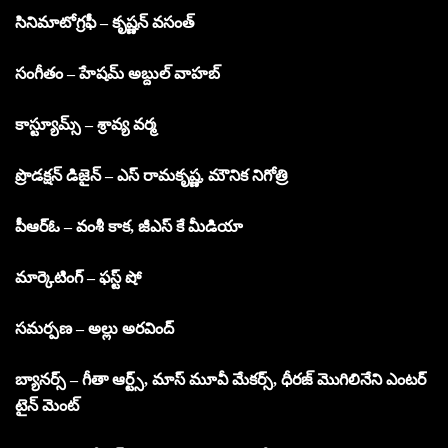
సినిమాటోగ్రఫీ – కృష్ణన్ వసంత్
సంగీతం – హేషమ్ అబ్దుల్ వాహబ్
కాస్ట్యూమ్స్ – శ్రావ్య వర్మ
ప్రొడక్షన్ డిజైన్ – ఎస్ రామకృష్ణ, మౌనిక నిగోత్రి
పీఆర్ఓ – వంశీ కాక, జీఎస్ కే మీడియా
మార్కెటింగ్ – ఫస్ట్ షో
సమర్పణ – అల్లు అరవింద్
బ్యానర్స్ – గీతా ఆర్ట్స్, మాస్ మూవీ మేకర్స్, ధీరజ్ మొగిలినేని ఎంటర్
టైన్ మెంట్