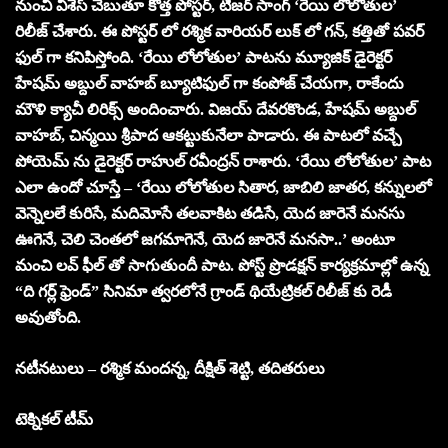
నుంచి విశెస్ చెబుతూ కొత్త పోస్టర్, టీజర్ సాంగ్ ‘రేయి లోలోతుల’
రిలీజ్ చేశారు. ఈ పోస్టర్ లో రశ్మిక వారియర్ లుక్ లో గన్, కత్తితో పవర్
ఫుల్ గా కనిపిస్తోంది. ‘రేయి లోలోతుల’ పాటను మ్యూజిక్ డైరెక్టర్
హేషమ్ అబ్దుల్ వాహబ్ బ్యూటిఫుల్ గా కంపోజ్ చేయగా, రాకేందు
మౌళి క్యాచీ లిరిక్స్ అందించారు. విజయ్ దేవరకొండ, హేషమ్ అబ్దుల్
వాహబ్, చిన్మయి శ్రీపాద ఆకట్టుకునేలా పాడారు. ఈ పాటలో వచ్చే
పోయెమ్ ను డైరెక్టర్ రాహుల్ రవీంద్రన్ రాశారు. ‘రేయి లోలోతుల’ పాట
ఎలా ఉందో చూస్తే – ‘రేయి లోలోతుల సితార, జాబిలి జాతర, కన్నులలో
వెన్నెలలే కురిసే, మదిమోసే తలవాకిట తడిసే, యెద జారెనే మనసు
ఊగెనే, చెలి చెంతలో జగమాగెనే, యెద జారెనే మనసా..’ అంటూ
మంచి లవ్ ఫీల్ తో సాగుతుందీ పాట. పోస్ట్ ప్రొడక్షన్ కార్యక్రమాల్లో ఉన్న
“ది గర్ల్ ఫ్రెండ్” సినిమా త్వరలోనే గ్రాండ్ థియేట్రికల్ రిలీజ్ కు రెడీ
అవుతోంది.
నటీనటులు – రశ్మిక మందన్న, దీక్షిత్ శెట్టి, తదితరులు
టెక్నికల్ టీమ్