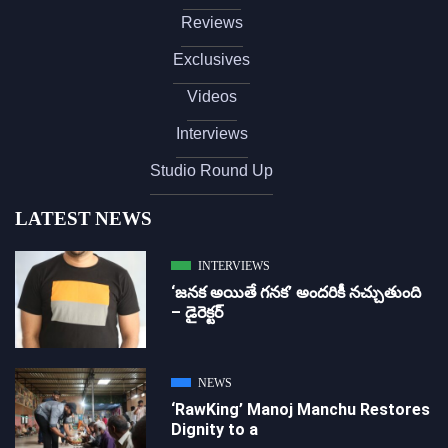
Reviews
Exclusives
Videos
Interviews
Studio Round Up
LATEST NEWS
INTERVIEWS
‘జ‌న‌క అయితే గ‌న‌క‌’ అందరికీ నచ్చుతుంది
– డైరెక్ట‌ర్
NEWS
‘RawKing’ Manoj Manchu Restores
Dignity to a