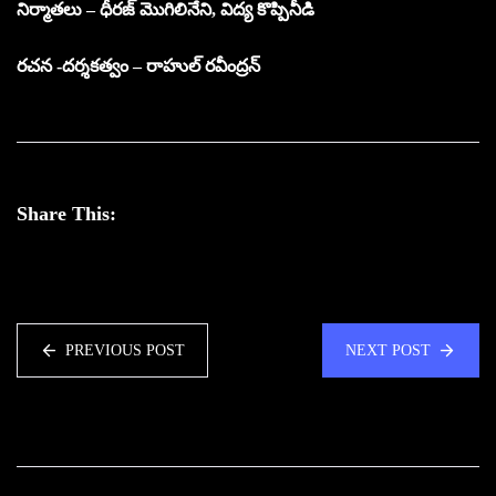
నిర్మాతలు – ధీరజ్ మొగిలినేని, విద్య కొప్పినీడి
రచన -దర్శకత్వం – రాహుల్ రవీంద్రన్
Share This:
PREVIOUS POST
NEXT POST