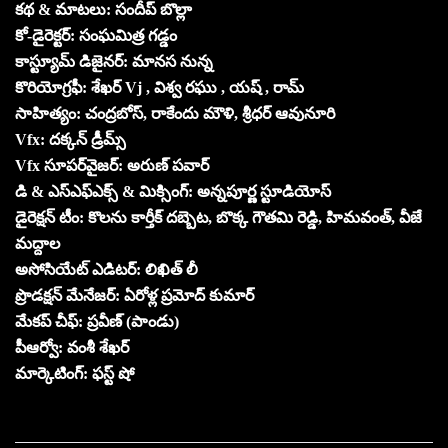
కథ & మాటలు: సందీప్ బొల్లా
కో-డైరెక్టర్: సంఘమిత్ర గడ్డం
కాస్ట్యూమ్ డిజైనర్: మానస నున్న
కొరియోగ్రఫీ: శేఖర్ Vj , విశ్వ రఘు , యష్ , రామ్
సాహిత్యం: చంద్రబోస్, రాకేందు మౌళి, శ్రీధర్ ఆవునూరి
Vfx: దక్కన్ డ్రీమ్స్
Vfx సూపర్‌వైజర్: అరుణ్ పవార్
డి & ఎస్ఎఫ్ఎక్స్ & మిక్సింగ్: అన్నపూర్ణ స్టూడియోస్
డైరెక్షన్ టీం: కొలను కార్తీక్ దబ్బెట, బొక్క గౌతమి రెడ్డి, హిమవంత్, వీజే
మద్దాల
అసోసియేట్ ఎడిటర్: లిఖిత్ లీ
ప్రొడక్షన్ మేనేజర్: ఏరోళ్ల ప్రమోద్ కుమార్
మేకప్ చీఫ్: ప్రవీణ్ (పాండు)
పీఆర్వో: వంశీ శేఖర్
మార్కెటింగ్: ఫస్ట్ షో