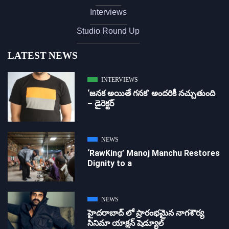
Interviews
Studio Round Up
LATEST NEWS
INTERVIEWS
‘జ‌న‌క అయితే గ‌న‌క‌’ అందరికీ నచ్చుతుంది
– డైరెక్ట‌ర్
NEWS
‘RawKing’ Manoj Manchu Restores
Dignity to a
NEWS
హైదరాబాద్ లో ప్రారంభమైన నాగశౌర్య
సినిమా యాక్షన్ షెడ్యూల్