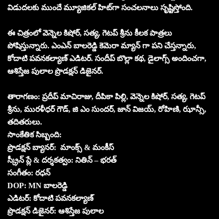
విడుదలకు ముందే మ్యూజికల్ హిట్‌గా సంచలనాలు సృష్టిస్తోంది.
ఈ చిత్రంలో వెన్నెల కిషోర్, సత్య, గెటప్ శ్రీను కీలక పాత్రలు
పోషిస్తున్నారు. ఎంఎన్ బాలరెడ్డి కెమెరా మ్యాన్ గా పని చేస్తన్నారు,
కోదాటి పవనకల్యాణ్ ఎడిటర్. సందీప్ బొల్లా కథ, డైలాగ్స్ అందించగా,
ఆశిస్తేజ పులాల ప్రొడక్షన్ డిజైనర్.
తారాగణం: ప్రదీప్ మాచిరాజు, దీపికా పిల్లి, వెన్నెల కిషోర్, సత్య, గెటప్
శ్రీను, మురళీధర్ గౌడ్, జి ఎం సుందర్, జాన్ విజయ్, రోహిణి, ఝాన్సీ,
తదితరులు.
సాంకేతిక సిబ్బంది:
ప్రొడక్షన్ బ్యానర్: మాంక్స్ & మంకీస్
స్క్రీన్ ప్లే & దర్శకత్వం: నితిన్ – భరత్
సంగీతం: రధన్
DOP: MN బాలరెడ్డి
ఎడిటర్: కోదాటి పవనకల్యాణ్
ప్రొడక్షన్ డిజైనర్: ఆశిస్తేజ పులాల