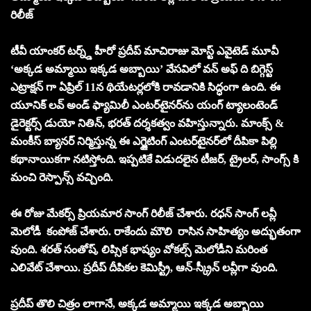
రిలీజ్
టీవీ యాంకర్ టర్న్డ్ హీరో ప్రదీప్ మాచిరాజు మోస్ట్ ఎవైటెడ్ మూవీ
‘అక్కడ అమ్మాయి ఇక్కడ అబ్బాయి’ వేసవిలో వన్ అఫ్ ది బిగ్గెస్ట్
ఎట్రాక్షన్ గా ఏప్రిల్ 11న థియేటర్లలోకి రావడానికి సిద్ధంగా ఉంది. ఈ
యూనిక్ లవ్ అండ్ ఫ్యామిలీ ఎంటర్‌టైనర్‌ను యంగ్ ట్యాలంటెండ్
డైరెక్టర్స్ డుయో నితిన్, భరత్ దర్శకత్వం వహిస్తున్నారు. మాంక్స్ &
మంకీస్ బ్యానర్ నిర్మిస్తున్న ఈ ఎగ్జైటింగ్ ఎంటర్‌టైనర్‌లో దీపికా పిల్లి
కథానాయికగా నటిస్తోంది. ఇప్పటికే విడుదలైన టీజర్, ట్రైలర్, సాంగ్స్ కి
మంచి రెస్పాన్స్ వచ్చింది.
ఈ రోజు మేకర్స్ ప్రియమార సాంగ్ రిలీజ్ చేశారు. రధన్ సాంగ్ లవ్లీ
మెలోడీ కంపోజ్ చేశారు. రాకేందు మౌలి రాసిన సాహిత్యం అద్భుతంగా
వుంది. శరత్ సంతోష్, లిప్సిక భాష్యం వోకల్స్ మెలోడీని మరింత
ఎలివేట్ చేశాయి. ప్రదీప్ దీపికల కెమిస్ట్రీ, ఆన్-స్క్రీన్ లవ్లీగా వుంది.
ప్రదీప్ తొలి చిత్రం లాగానే, అక్కడ అమ్మాయి ఇక్కడ అబ్బాయి