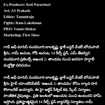
Ex-Producer: Koti Paruchuri
Art: AS Prakash
Editor: Tammiraju
Fights: Ram-Lakshman
PRO: Vamsi-Shekar
Marketing: First Show
గాడ్ ఆఫ్ మాసెస్ నందమూరి బాలకృష్ణ, బ్లాక్ బస్టర్ మేకర్ బోయపాటి
శ్రీను, రామ్ ఆచంట, గోపీ ఆచంట, 14 రీల్స్ ప్లస్, ఎమ్ తేజస్విని
నందమూరి ప్రజెంట్స్ అఖండ 2: తాండవం నుంచి జననిగా హర్షాలీ
మల్హోత్రా పరిచయం
గాడ్ ఆఫ్ మాసెస్ నందమూరి బాలకృష్ణ, బ్లాక్ బస్టర్ మేకర్ బోయపాటి
శ్రీను హైలీ యాంటిసిపేటెడ్ ‘అఖండ 2: తాండవం’ కోసం నాల్గవ సారి
కొలాబరేట్ అయ్యారు. ఈ హై-ఆక్టేన్ సీక్వెల్ కథ, స్కేల్, నిర్మాణం,
సాంకేతిక నైపుణ్యం.. ప్రతి అంశంలో అఖండను మించి ఉంటుదని హామీ
ఇస్తోంది. ప్రతిష్టాత్మకమైన 14 రీల్స్ ప్లస్ బ్యానర్‌పై నిర్మాతలు రామ్