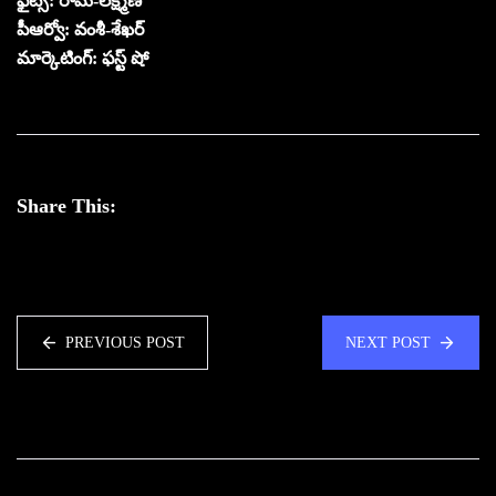
ఫైట్స్: రామ్-లక్ష్మణ్
పీఆర్వో: వంశీ-శేఖర్
మార్కెటింగ్: ఫస్ట్ షో
Share This:
PREVIOUS POST
NEXT POST