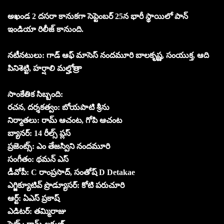
అఖండ 2 దసరా కానుకగా సెప్టెంబర్ 25న భారీ స్థాయిలో పాన్
ఇండియా రిలీజ్ కానుంది.
నటీనటులు: గాడ్ ఆఫ్ మాసెస్ నందమూరి బాలకృష్ణ, సంయుక్త, ఆది
పినిశెట్టి, హర్షాలి మల్హోత్రా
సాంకేతిక సిబ్బంది:
రచన, దర్శకత్వం: బోయపాటి శ్రీను
నిర్మాతలు: రామ్ ఆచంట, గోపి ఆచంట
బ్యానర్: 14 రీల్స్ ప్లస్
ప్రజెంట్స్: ఎం తేజస్విని నందమూరి
సంగీతం: థమన్ ఎస్
డీవోపీ: C రాంప్రసాద్, సంతోష్ D Detakae
ఎగ్జిక్యూటివ్ ప్రొడ్యూసర్: కోటి పరుచూరి
ఆర్ట్: ఏఎస్ ప్రకాష్
ఎడిటర్: తమ్మిరాజు