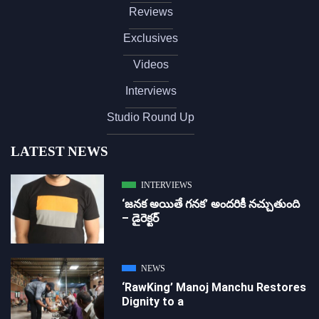
Reviews
Exclusives
Videos
Interviews
Studio Round Up
LATEST NEWS
INTERVIEWS
‘జ‌న‌క అయితే గ‌న‌క‌’ అందరికీ నచ్చుతుంది
– డైరెక్ట‌ర్
NEWS
‘RawKing’ Manoj Manchu Restores
Dignity to a