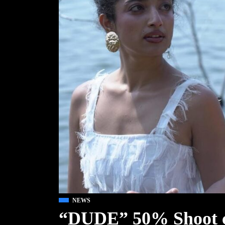
NEWS
“DUDE” 50% Shoot c