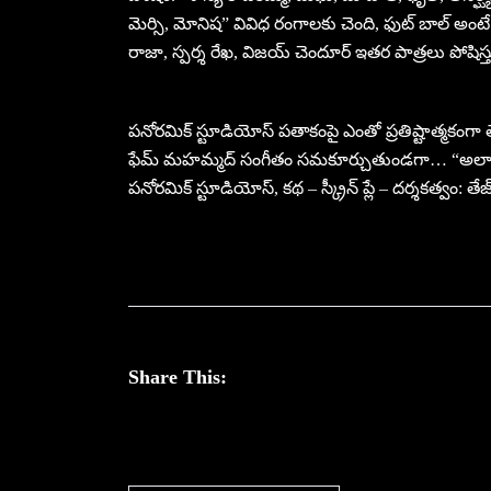
మెర్సి, మోనిష” వివిధ రంగాలకు చెంది, ఫుట్ బాల్ అంటే
రాజా, స్పర్శ రేఖ, విజయ్ చెందూర్ ఇతర పాత్రలు పోషిస్త
పనోరమిక్ స్టూడియోస్ పతాకంపై ఎంతో ప్రతిష్టాత్మకంగా తెర
ఫేమ్ మహమ్మద్ సంగీతం సమకూర్చుతుండగా… “అలా మొదల
పనోరమిక్ స్టూడియోస్, కథ – స్క్రీన్ ప్లే – దర్శకత్వం: తేజ
Share This: