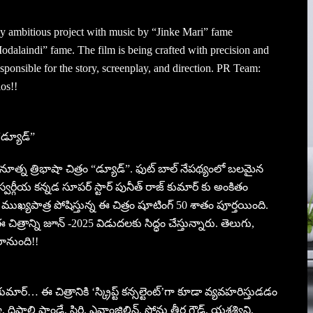
 ambitious project with music by “Jinke Mari” fame
aindi” fame. The film is being crafted with precision and
sponsible for the story, screenplay, and direction. PR Team:
os!!
“డ్యూడ్”
వినూత్న త్రిభాషా చిత్రం “డ్యూడ్”. ఫుట్ బాల్ నేపథ్యంలో బలమైన
 స్వర్గీయ కన్నడ సూపర్ స్టార్ పునీత్ రాజ్ కుమార్ కు అంకితం
ుఖ్యపాత్ర పోషిస్తున్న ఈ చిత్రం షూటింగ్ 50 శాతం పూర్తయింది.
ిత్రాన్ని జూన్ -2025 విడుదలకు సిద్ధం చేస్తున్నారు. తెలుగు,
రానుంది!!
మార్… ఈ చిత్రానికి ‘స్క్రిప్ట్ కన్సల్టెంట్’గా కూడా వ్యవహరిస్తుడడం
దిపాలి పాండే, సిరి, ఎవాంజిలిన్, సోను తీర్ధ గౌడ్, యశశ్విని,