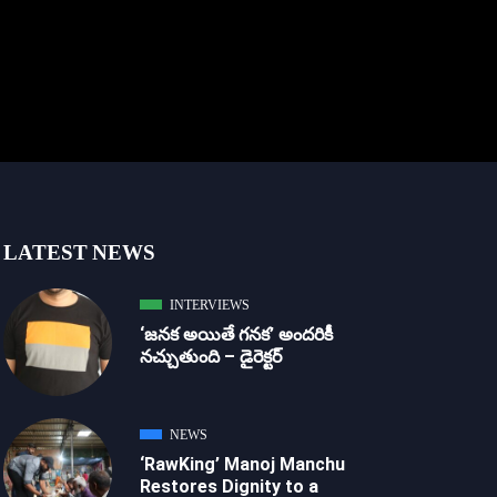
LATEST NEWS
INTERVIEWS
‘జ‌న‌క అయితే గ‌న‌క‌’ అందరికీ
నచ్చుతుంది – డైరెక్ట‌ర్
NEWS
‘RawKing’ Manoj Manchu
Restores Dignity to a