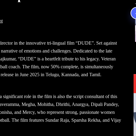
nt
director in the innovative tri-lingual film “DUDE”. Set against
 narrative of emotions and challenges. Dedicated to the late
jkumar, “DUDE” is a heartfelt tribute to his legacy. Veteran
tball coach. The film, now 50% complete, is simultaneously
d release in June 2025 in Telugu, Kannada, and Tamil.
nificant role in the film is also the script consultant of this
 Kaveramma, Megha, Mohitha, Dhrithi, Anargya, Dipali Pandey,
onisha, and Mercy, who represent strong, passionate women
ootball. The film features Sundar Raja, Sparsha Rekha, and Vijay