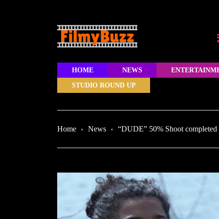
HOME
NEWS
ENTERTAINM
STUDIO ROUND UP
Home
News
“DUDE” 50% Shoot completed – 