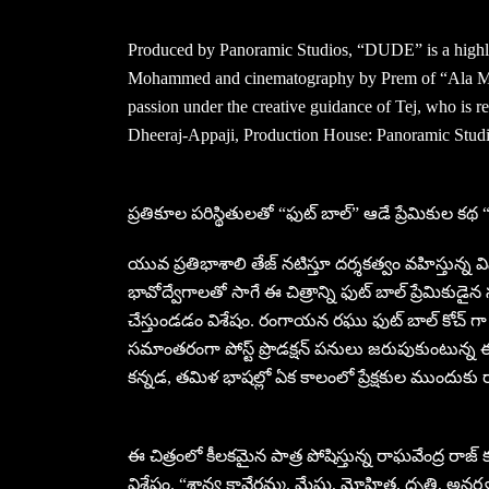
Produced by Panoramic Studios, “DUDE” is a highly
Mohammed and cinematography by Prem of “Ala Modal
passion under the creative guidance of Tej, who is re
Dheeraj-Appaji, Production House: Panoramic Studi
ప్రతికూల పరిస్థితులతో “ఫుట్ బాల్” ఆడే ప్రేమికుల కథ 
యువ ప్రతిభాశాలి తేజ్ నటిస్తూ దర్శకత్వం వహిస్తున్న 
భావోద్వేగాలతో సాగే ఈ చిత్రాన్ని ఫుట్ బాల్ ప్రేమికుడైన
చేస్తుండడం విశేషం. రంగాయన రఘు ఫుట్ బాల్ కోచ్ గా మ
సమాంతరంగా పోస్ట్ ప్రొడక్షన్ పనులు జరుపుకుంటున్న ఈ చ
కన్నడ, తమిళ భాషల్లో ఏక కాలంలో ప్రేక్షకుల ముందుకు 
ఈ చిత్రంలో కీలకమైన పాత్ర పోషిస్తున్న రాఘవేంద్ర రాజ్ కు
విశేషం. “శాన్య కావేరమ్మ, మేఘ, మోహిత, ధృతి, అనర్ఘ్య, 