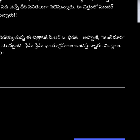
 పడి చచ్చే ధీర వనితలుగా నటిస్తున్నారు. ఈ చిత్రంలో సుందర్
ున్నారు!!
కెక్కుతున్న ఈ చిత్రానికి పి.ఆర్.ఒ: ధీరజ్ – అప్పాజీ, “జింకే మారి”
ైంది” ఫేమ్ ప్రేమ్ ఛాయాగ్రహణం అందిస్తున్నారు. నిర్మాణం:
్!!