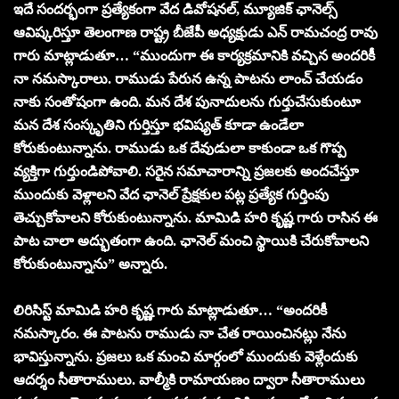
ఇదే సందర్భంగా ప్రత్యేకంగా వేద డివోషనల్, మ్యూజిక్ ఛానెల్స్
ఆవిష్కరిస్తూ తెలంగాణ రాష్ట్ర బీజేపీ అధ్యక్షుడు ఎన్ రామచంద్ర రావు
గారు మాట్లాడుతూ… “ముందుగా ఈ కార్యక్రమానికి వచ్చిన అందరికీ
నా నమస్కారాలు. రాముడు పేరున ఉన్న పాటను లాంచ్ చేయడం
నాకు సంతోషంగా ఉంది. మన దేశ పునాదులను గుర్తుచేసుకుంటూ
మన దేశ సంస్కృతిని గుర్తిస్తూ భవిష్యత్ కూడా ఉండేలా
కోరుకుంటున్నాను. రాముడు ఒక దేవుడులా కాకుండా ఒక గొప్ప
వ్యక్తిగా గుర్తుండిపోవాలి. సరైన సమాచారాన్ని ప్రజలకు అందచేస్తూ
ముందుకు వెళ్లాలని వేద ఛానెల్ ప్రేక్షకుల పట్ల ప్రత్యేక గుర్తింపు
తెచ్చుకోవాలని కోరుకుంటున్నాను. మామిడి హరి కృష్ణ గారు రాసిన ఈ
పాట చాలా అద్భుతంగా ఉంది. ఛానెల్ మంచి స్థాయికి చేరుకోవాలని
కోరుకుంటున్నాను” అన్నారు.
లిరిసిస్ట్ మామిడి హరి కృష్ణ గారు మాట్లాడుతూ… “అందరికీ
నమస్కారం. ఈ పాటను రాముడు నా చేత రాయించినట్లు నేను
భావిస్తున్నాను. ప్రజలు ఒక మంచి మార్గంలో ముందుకు వెళ్లేందుకు
ఆదర్శం సీతారాములు. వాల్మీకి రామాయణం ద్వారా సీతారాములు