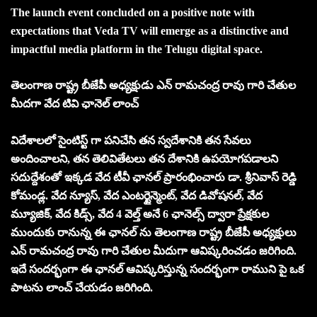
The launch event concluded on a positive note with
expectations that Veda TV will emerge as a distinctive and
impactful media platform in the Telugu digital space.
తెలంగాణ రాష్ట్ర బీజేపీ అధ్యక్షుడు ఎన్ రామచంద్ర రావు గారి చేతుల
మీదగా వేద టివి ఛానెల్ లాంచ్
విదేశాలలో సైంటిస్ట్ గా పనిచేసి తన స్వదేశానికి తన సేవలు
అందించాలని, తన తెలివితేటలు తన దేశానికి ఉపయోగపడాలని
సదుద్దేశంతో ఇక్కడ వేద టీవీ ఛానల్ ప్రారంభించారు డా. శ్రీనివాస్ రెడ్డి
కోమండ్ల. వేద న్యూస్, వేద ఎంటర్టైన్మెంట్, వేద డివోషనల్, వేద
మ్యూజిక్, వేద కిడ్స్, వేద 4 వెల్త్ అనే 6 ఛానెల్స్ ద్వారా ప్రేక్షకుల
ముందుకు రానున్న ఈ ఛానల్ ను తెలంగాణ రాష్ట్ర బీజేపీ అధ్యక్షులు
ఎన్ రామచంద్ర రావు గారి చేతుల మీదుగా ఆవిష్కరించడం జరిగింది.
ఇదే సందర్భంగా ఈ ఛానల్ ఆవిష్కరిస్తున్న సందర్భంగా రాముని పై ఒక
పాటను లాంచ్ చేయడం జరిగింది.