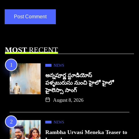
MOST
RECENT
NEWS
అన్నపూర్ణ స్టూడియోస్
పళ్ళబురుసు నుంచి హైలో హైలో
హైలెస్సా సాంగ్
August 8, 2026
NEWS
Rambha Urvasi Meneka Teaser to