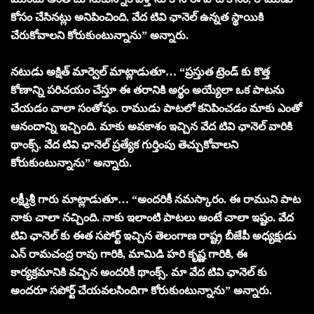
కోసం చేసినట్లు అనిపించింది. వేద టివి ఛానెల్ ఉన్నత స్థాయికి
చేరుకోవాలని కోరుకుంటున్నాను” అన్నారు.
నటుడు అక్షిత్ మార్వెల్ మాట్లాడుతూ… “ప్రస్తుత ట్రెండ్ కు కొత్త
కోణాన్ని పరిచయం చేస్తూ ఈ తరానికి అర్థం అయ్యేలా ఒక పాటను
చేయడం చాలా సంతోషం. రాముడు పాటలో కనిపించడం మాకు ఎంతో
ఆనందాన్ని ఇచ్చింది. మాకు అవకాశం ఇచ్చిన వేద టివి ఛానెల్ వారికి
థాంక్స్. వేద టివి ఛానెల్ ప్రత్యేక గుర్తింపు తెచ్చుకోవాలని
కోరుకుంటున్నాను” అన్నారు.
లక్ష్మీశ్రీ గారు మాట్లాడుతూ… “అందరికీ నమస్కారం. ఈ రాముని పాట
నాకు చాలా నచ్చింది. నాకు ఇలాంటి పాటలు అంటే చాలా ఇష్టం. వేద
టివి ఛానెల్ కు ఈత సపోర్ట్ ఇచ్చిన తెలంగాణ రాష్ట్ర బీజేపీ అధ్యక్షుడు
ఎన్ రామచంద్ర రావు గారికి, మామిడి హరి కృష్ణ గారికి, ఈ
కార్యక్రమానికి వచ్చిన అందరికీ థాంక్స్. మా వేద టివి ఛానెల్ కు
అందరూ సపోర్ట్ చేయవలసిందిగా కోరుకుంటున్నాను” అన్నారు.