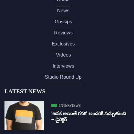
News
Gossips
Reviews
Exclusives
Videos
Interviews
Studio Round Up
LATEST NEWS
INTERVIEWS
‘జ‌న‌క అయితే గ‌న‌క‌’ అందరికీ నచ్చుతుంది
– డైరెక్ట‌ర్