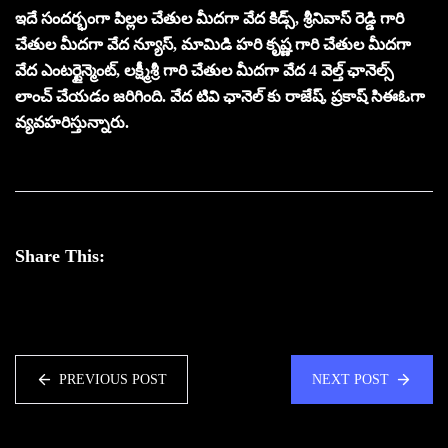
ఇదే సందర్భంగా పిల్లల చేతుల మీదగా వేద కిడ్స్, శ్రీనివాస్ రెడ్డి గారి
చేతుల మీదగా వేద న్యూస్, మామిడి హరి కృష్ణ గారి చేతుల మీదగా
వేద ఎంటర్టైన్మెంట్, లక్ష్మీశ్రీ గారి చేతుల మీదగా వేద 4 వెల్త్ ఛానెల్స్
లాంచ్ చేయడం జరిగింది. వేద టివి ఛానెల్ కు రాజేష్, ప్రకాష్ సిఈఓగా
వ్యవహరిస్తున్నారు.
Share This:
PREVIOUS POST
NEXT POST