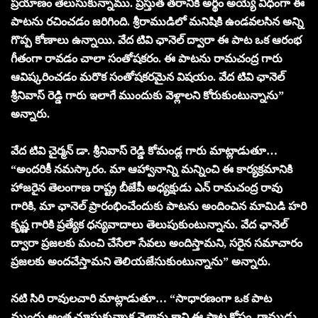
ప్రయాణం తెలుసుకున్నాము. ప్రస్తుత తరానికి అర్థం అయ్యే విధంగా ఈ
పాటను రచించడం జరిగింది. శ్రీరాముడిలో మనిషికి ఉండవలసిన అన్ని
గొప్ప కోణాలు ఉన్నాయి. వేద టివి ఛానెల్ ద్వారా ఈ పాట ఒక ఆరంభ
గీతంగా రావడం చాలా సంతోషకరం. ఈ పాటను రామచంద్ర గారు
ఆవిష్కరించడం మరొక సంతోషకరమైన విషయం. వేద టివి ఛానెల్
శ్రీనివాస్ రెడ్డి గారు ఇలాగే ముందుకు వెళ్లాలని కోరుకుంటున్నాను”
అన్నారు.
వేద టివి చైర్మన్ డా. శ్రీనివాస్ రెడ్డి కోమండ్ల గారు మాట్లాడుతూ…
“అందరికీ నమస్కారం. మా ఆహ్వానాన్ని మన్నించి ఈ కార్యక్రమానికి
హాజరైన తెలంగాణ రాష్ట్ర బీజేపీ అధ్యక్షుడు ఎన్ రామచంద్ర రావు
గారికి, మా ఛానెల్ ప్రారంభించేందుకు పాటను అందించిన మామిడి హరి
కృష్ణ గారికి ప్రత్యేక ధన్యవాదాలు తెలుపుకుంటున్నాను. వేద ఛానెల్
ద్వారా ప్రజలకు మంచి చేసేలా సేవలు అందిస్తామని, సరైన సమాచారం
ప్రజలకు అందచేస్తామని తెలియజేసుకుంటున్నాను” అన్నారు.
నటి సిరి రావులచారి మాట్లాడుతూ… “సాధారణంగా ఒక పాట
ముందు అంత చూసుకున్నాక వెళ్తాను కాని ఈ పాట కోసం, రాముడు