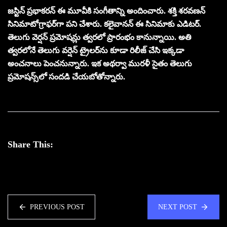
జస్టిన్ ప్రభాకరన్ ఈ మూవీకి సంగీతాన్ని అందించారు. శక్తి శరవణన్
సినిమాటోగ్రాఫర్‌గా పని చేశారు. కలైవానన్ ఈ సినిమాకు ఎడిటర్.
తెలుగు వెర్షన్ ప్రమోషన్లు త్వరలో ప్రారంభం కానున్నాయి. అతి
త్వరలోనే తెలుగు వర్షెన్ ట్రైలర్‌ను కూడా రిలీజ్ చేసి ఇక్కడా
అంచనాలు పెంచనున్నారు. ఇక అథర్వా మురళీ సైతం తెలుగు
ప్రమోషన్స్‌లో సందడి చేయబోతోన్నారు.
Share This:
PREVIOUS POST
NEXT POST