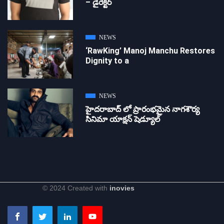
– డైరెక్ట‌ర్
NEWS
‘RawKing’ Manoj Manchu Restores
Dignity to a
NEWS
హైదరాబాద్ లో ప్రారంభమైన నాగశౌర్య
సినిమా యాక్షన్ షెడ్యూల్
© 2024 Created with
inovies