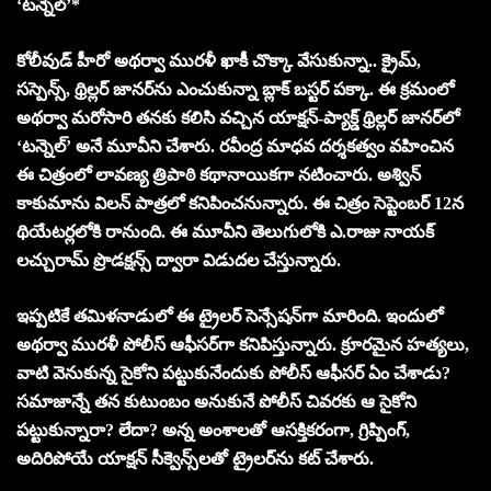
‘టన్నెల్’*
కోలీవుడ్ హీరో అథర్వా మురళీ ఖాకీ చొక్కా వేసుకున్నా.. క్రైమ్,
సస్పెన్స్, థ్రిల్లర్ జానర్‌ను ఎంచుకున్నా బ్లాక్ బస్టర్ పక్కా. ఈ క్రమంలో
అథర్వా మరోసారి తనకు కలిసి వచ్చిన యాక్షన్-ప్యాక్డ్ థ్రిల్లర్ జానర్‌లో
‘టన్నెల్‌’ అనే మూవీని చేశారు. రవీంద్ర మాధవ దర్శకత్వం వహించిన
ఈ చిత్రంలో లావణ్య త్రిపాఠి కథానాయికగా నటించారు. అశ్విన్
కాకుమాను విలన్ పాత్రలో కనిపించనున్నారు. ఈ చిత్రం సెప్టెంబర్ 12న
థియేటర్లలోకి రానుంది. ఈ మూవీని తెలుగులోకి ఎ.రాజు నాయక్
లచ్చురామ్ ప్రొడక్షన్స్ ద్వారా విడుదల చేస్తున్నారు.
ఇప్పటికే తమిళనాడులో ఈ ట్రైలర్ సెన్సేషన్‌గా మారింది. ఇందులో
అథర్వా మురళీ పోలీస్ ఆఫీసర్‌గా కనిపిస్తున్నారు. క్రూరమైన హత్యలు,
వాటి వెనుకున్న సైకోని పట్టుకునేందుకు పోలీస్ ఆఫీసర్ ఏం చేశాడు?
సమాజాన్నే తన కుటుంబం అనుకునే పోలీస్ చివరకు ఆ సైకోని
పట్టుకున్నారా? లేదా? అన్న అంశాలతో ఆసక్తికరంగా, గ్రిప్పింగ్,
అదిరిపోయే యాక్షన్ సీక్వెన్స్‌లతో ట్రైలర్‌ను కట్ చేశారు.