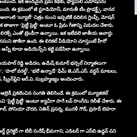
ే ఉంటుంది. ఇక అందమైన ప్రేమ కథకు, ఫ్యామిలీ ఎమోషన్‌ను
ంది. ఈ క్రమంలో జీ స్టూడియోస్, మారుతీ టీం ప్రొడక్ట్స్, వానర
 అలాంటి ‘బ్యూటీ’ చిత్రం నుంచి ఇప్పటికే వదిలిన గ్లింప్స్, మోషన్
జాగా ‘ప్రెట్టీ ప్రెట్టీ’ అంటూ ఓ ప్రేమ గీతాన్ని విడుదల చేశారు.
లిరిక్స్ ఎంతో ట్రెండీగా ఉన్నాయి. ఇక ఇటీవలె జాతీయ అవార్డు
సుని తాకేలా ఉంది. ఈ లిరికల్ వీడియోని చూస్తుంటే హీరో
ం అన్నీ కూడా ఆడియెన్స్‌ని కట్టి పడేసేలా ఉన్నాయి.
పాల్ రెడ్డి అడిదల, ఉమేష్ కుమార్ భన్సల్ నిర్మాతలుగా
, ‘హలో వరల్డ్’, ‘భలే ఉన్నాడే’ ఫేమ్ జె.ఎస్.ఎస్. వర్ధన్ మాటలు,
్క్రీన్‌ప్లేని ఆర్.వి. సుబ్రహ్మణ్యం అందించారు.
ం ఆల్రెడీ ప్రకటించిన సంగతి తెలిసిందే. ఈ క్రమంలో మ్యూజికల్
్రెట్టీ ప్రెట్టీ’ అంటూ క్యాచీగా సాగే లవ్ సాంగ్‌‌ను రిలీజ్ చేశారు. ఈ
ాల్, సోనియా చౌదరి, నితిన్ ప్రసన్న, మురళీ గౌడ్, ప్రసాద్ బెహరా
ట్ డైరెక్టర్ గా బేబీ సురేష్‌ భీమగాని, ఎడిటర్ గా ఎస్‌బి ఉద్ధవ్‌ పని