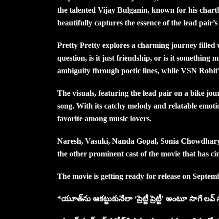
the talented Vijay Bulganin, known for his chart
beautifully captures the essence of the lead pair’s
Pretty Pretty explores a charming journey filled
question, is it just friendship, or is it something
ambiguity through poetic lines, while VSN Rohit’
The visuals, featuring the lead pair on a bike jo
song. With its catchy melody and relatable emotio
favorite among music lovers.
Naresh, Vasuki, Nanda Gopal, Sonia Chowdhary
the other prominent cast of the movie that has
The movie is getting ready for release on Septem
*యూత్‌ను ఆకట్టుకునేలా ‘ప్రెట్టీ ప్రెట్టీ’ అంటూ సాగే ల