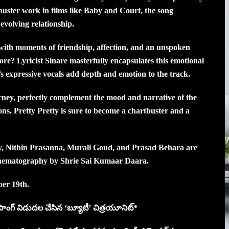
buster work in films like Baby and Court, the song
 evolving relationship.
 with moments of friendship, affection, and an unspoken
 more? Lyricist Sinare masterfully encapsulates this emotional
s expressive vocals add depth and emotion to the track.
urney, perfectly complement the mood and narrative of the
ns, Pretty Pretty is sure to become a chartbuster and a
, Nithin Prasanna, Murali Goud, and Prasad Behara are
 cinematography by Shrie Sai Kumaar Daara.
ber 19th.
వ్ సాంగ్‌ విడుదల చేసిన ‘బ్యూటీ’ చిత్రయూనిట్*