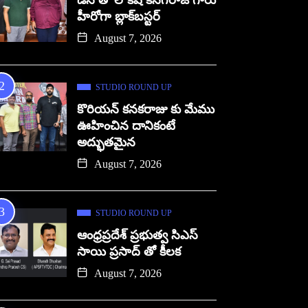
డిసి తో లోకేష్ కనగరాజ్ గారు
హీరోగా బ్లాక్‌బస్టర్
August 7, 2026
STUDIO ROUND UP
కొరియన్ కనకరాజు కు మేము
ఊహించిన దానికంటే
అద్భుతమైన
August 7, 2026
STUDIO ROUND UP
ఆంధ్రప్రదేశ్ ప్రభుత్వ సిఎస్
సాయి ప్రసాద్ తో కీలక
August 7, 2026