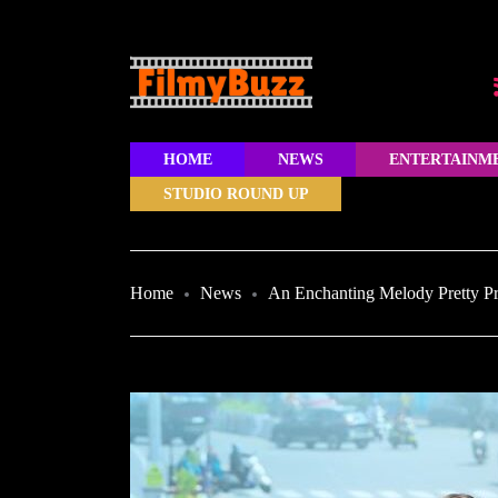
HOME
NEWS
ENTERTAINM
STUDIO ROUND UP
Home
News
An Enchanting Melody Pretty P