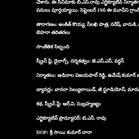
చేశారు. ఈ సినిమాకు బి.ఎస్.రావు ఎగ్జిక్యూటివ్ నిర్మాతగ
పనులు పూర్తయ్యాయి. సెప్టెంబర్ 19న ఈ మూవీని గ్రాండ
తారాగణం: అంకిత్ కొయ్య, నీలఖి పాత్ర, నరేష్, వాసుకి, 
బెహరా తదితరలు
సాంకేతిక సిబ్బంది
స్క్రీన్ ప్లే, డైలాగ్స్, దర్శకత్వం: జె.ఎస్.ఎస్. వర్ధన్
నిర్మాతలు: అడిదాల విజయపాల్ రెడ్డి, ఉమేష్ కుమార్ బ
బ్యానర్లు: వానరా సెల్యులాయిడ్, జీ స్టూడియోస్, మారుతీ 
కథ, స్క్రీన్ ప్లే: ఆర్.వి. సుబ్రహ్మణ్యం
ఎగ్జిక్యూటివ్ ప్రొడ్యూసర్: బి.ఎస్. రావు
DOP: శ్రీ సాయి కుమార్ దారా