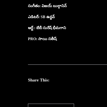
సంగీతం: విజయ్ బుల్గానిన్
ఎడిటర్: SB ఉద్ధవ్
ఆర్ట్ : బేబీ సురేష్ భీమగాని
PRO: సాయి సతీష్
Share This: