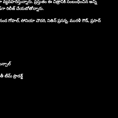
ా వ్యవహరిస్తున్నారు. ప్రస్తుతం ఈ చిత్రానికి సంబంధించిన అన్ని
్‌గా రిలీజ్ చేయబోతోన్నారు.
నంద గోపాల్, సోనియా చౌదరి, నితిన్ ప్రసన్న, మురళీ గౌడ్, ప్రసాద్
న్సాల్
టీమ్ ప్రొడక్ట్