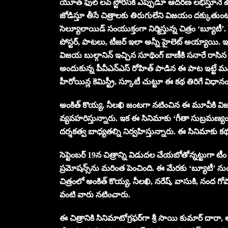
యూత్ ఫుల్ లవ్ స్టోరీస్‌కి ఎప్పుడూ ఆదరణ లభిస్తూన
జోడిస్తూ తీసే చిత్రాలకు తిరుగులేని విజయం దక్కుతుంటు
సెల్యూలాయిడ్ సంయుక్తంగా నిర్మిస్తున్న చిత్రం ‘బ్యూటీ’.
పోస్టర్, పాటలు, టీజర్ ఇలా అన్నీ హైలెట్ అయ్యాయి. ఇక తా
విజయ బుల్గానిన్ ఇచ్చిన సూథింగ్ బాణీకి సనారే రాసిన 
అందుకున్న పీవీఎన్ఎస్ రోహిత్ పాడిన ఈ పాట ఇట్టే మన
హీరోయిన్ల కెమిస్ట్రీ, స్కూటీ చుట్టూ ఈ కథ తిరిగే విధాన
అంకిత్ కొయ్య, నీలఖి జంటగా నటించిన ఈ మూవీకి విజయ
వ్యవహరిస్తున్నారు. ఇక ఈ సినిమాకు ‘గీతా సుబ్రమణ్యం’
దర్శకత్వ బాధ్యతల్ని నిర్వహిస్తున్నారు. ఈ సినిమాకు కథ, స
సెప్టెంబర్ 19న చిత్రాన్ని విడుదల చేయబోతోన్నట్టుగా టీ
ప్రమోషన్స్‌ను మరింత పెంచింది. ఈ మేరకు ‘బ్యూటీ’ నుంచి ‘ప
చిత్రంలో అంకిత్ కొయ్య, నీలఖి, నరేష్, వాసుకి, నంద గోప
వంటి వారు నటించారు.
ఈ చిత్రానికి సినిమాటోగ్రఫర్‌గా శ్రీ సాయి కుమార్ దారా, ఆర్