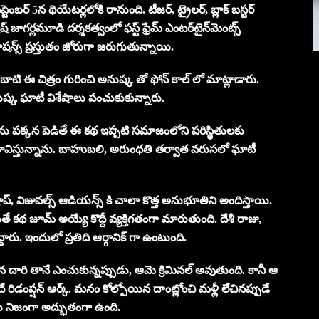
 సెప్టెంబర్ 5న థియేటర్లలోకి రానుంది. టీజర్, ట్రైలర్, బ్లాక్ బస్టర్
ిష్ జాగర్లమూడి దర్శకత్వంలో ఫస్ట్ ఫ్రేమ్ ఎంటర్‌టైన్‌మెంట్స్
రమోషన్స్ ప్రస్తుతం జోరుగా జరుగుతున్నాయి.
ా దగ్గుబాటి ఈ చిత్రం గురించి అనుష్క తో ఫోన్ కాల్ లో మాట్లాడారు.
నుష్క ఘాటీ విశేషాలు పంచుకుకున్నారు.
‌ను పక్కన పెడితే ఈ కథ ఇప్పటి సమాజంలోని పరిస్థితులకు
విస్తున్నాను. బాహుబలి, అరుంధతి తర్వాత వరుసలో ఘాటీ
ాప్, విజువల్స్ ఆడియన్స్ కి చాలా కొత్త అనుభూతిని అందిస్తాయి.
 జూమ్ అయ్యే కొద్దీ వ్యక్తిగతంగా మారుతుంది. దేశీ రాజు,
్చిదిద్దారు. ఇందులో ప్రతిది ఆర్గానిక్ గా ఉంటుంది.
న దారి తానే ఎంచుకున్నప్పుడు, ఆమె క్రిమినల్ అవుతుంది. కానీ ఆ
రిడంప్షన్ ఆర్క్. మనం కోల్పోయిన దాంట్లోంచి మళ్లీ లేచినప్పుడే
ు నిజంగా అద్భుతంగా ఉంది.