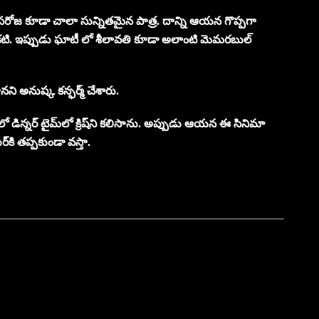
ం’లో సరోజ కూడా చాలా సున్నితమైన పాత్ర. దాన్ని ఆయన గొప్పగా
దీ ఒకటి. ఇప్పుడు ఘాటీ లో శీలావతి కూడా అలాంటి మెమరబుల్
తానని అనుష్క కన్ఫర్మ్ చేశారు.
ైలో డిన్నర్ టైమ్‌లో క్రిష్‌ని కలిసాను. అప్పుడు ఆయన ఈ సినిమా
్‌కి తప్పకుండా వస్తా.