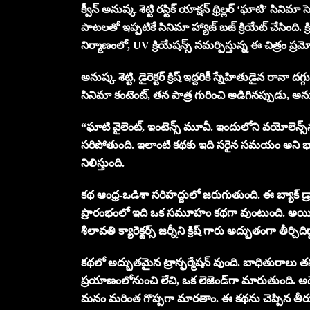
క్వీన్ అనుష్క శెట్టి రస్టిక్ యాక్షన్ థ్రిల్లర్ ‘ఘాటి’ సినిమా
పాటలతో ఇప్పటికే సినిమా హ్యాజ్ బజ్‌ క్రియేట్ చేసింది. క్ర
నిర్మాణంలో, UV క్రియేషన్స్ సమర్పిస్తున్న ఈ చిత్రం ప్
అనుష్క శెట్టి, డైరెక్టర్ క్రిష్ ఇద్దరికీ స్నేహితుడైన రాన
సినిమా కంటెంట్, తన పాత్ర గురించి అడిగినప్పుడు, అ
“ఘాటి వైలెంట్, ఇంటెన్స్ మూవీ. ఇందులోని వయోలెన్స్
సరిపోతుంది. ఇలాంటి కథకు ఇది సరైన సమయం అని భా
నిలిస్తుంది.
కథ ఆంధ్ర-ఒడిశా సరిహద్దులో జరుగుతుంది. ఈ బ్యాక్ డ్ర
ప్రారంభంలో ఇది ఒక సమూహం కథగా వుంటుంది. అయితే కథ
శీలావతి క్యారెక్టర్స్ జర్నీని క్రిష్ గారు అద్భుతంగా తీర
కథలో అద్భుతమైన ట్రాన్ఫర్మేషన్ వుంది. బాధితురాలు త
ప్రయాణంలోనుంచి లేచి, ఒక లెజెండ్‌గా మారుతుంది. అదే 
మనం మరింత గొప్పగా మారతాం. ఈ కథను చెప్పిన తీర