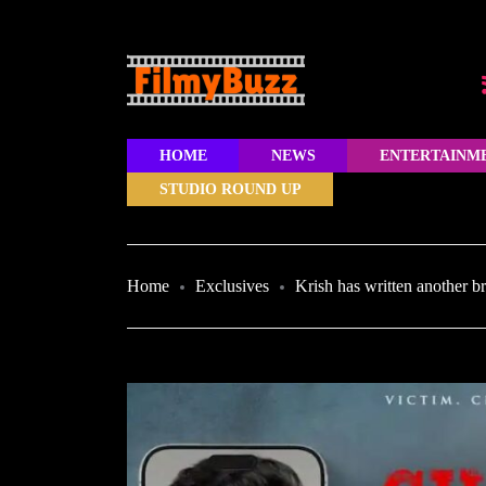
HOME
NEWS
ENTERTAINM
STUDIO ROUND UP
Home
Exclusives
Krish has written another b