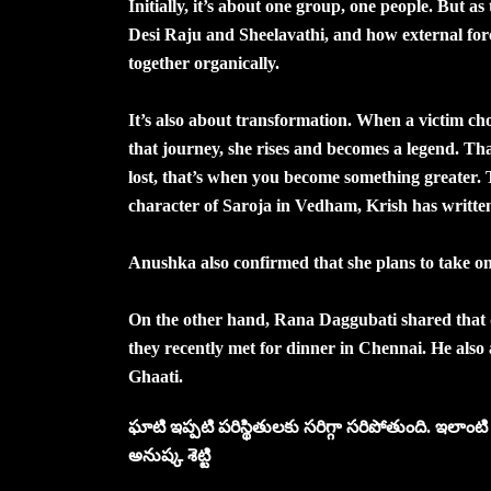
Initially, it’s about one group, one people. But a
Desi Raju and Sheelavathi, and how external force
together organically.
It’s also about transformation. When a victim c
that journey, she rises and becomes a legend. T
lost, that’s when you become something greater. Th
character of Saroja in Vedham, Krish has written 
Anushka also confirmed that she plans to take on 
On the other hand, Rana Daggubati shared that d
they recently met for dinner in Chennai. He also
Ghaati.
ఘాటి ఇప్పటి పరిస్థితులకు సరిగ్గా సరిపోతుంది. ఇలాం
అనుష్క శెట్టి