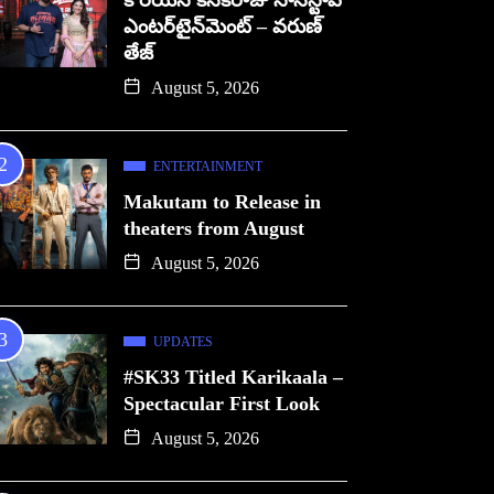
కొరియన్ కనకరాజు నాన్‌స్టాప్
ఎంటర్‌టైన్‌మెంట్ – వరుణ్
తేజ్
August 5, 2026
ENTERTAINMENT
Makutam to Release in
theaters from August
August 5, 2026
UPDATES
#SK33 Titled Karikaala –
Spectacular First Look
August 5, 2026