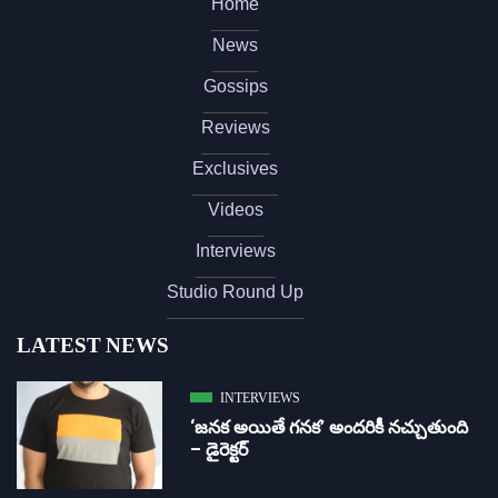
Home
News
Gossips
Reviews
Exclusives
Videos
Interviews
Studio Round Up
LATEST NEWS
INTERVIEWS
‘జ‌న‌క అయితే గ‌న‌క‌’ అందరికీ నచ్చుతుంది
– డైరెక్ట‌ర్