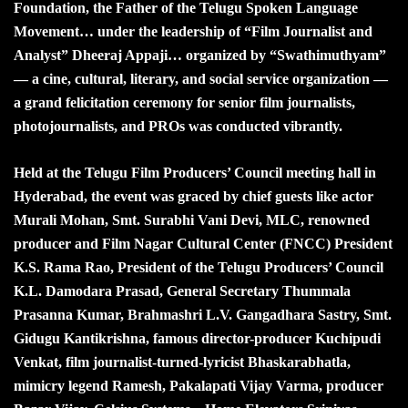
Foundation, the Father of the Telugu Spoken Language
Movement… under the leadership of “Film Journalist and
Analyst” Dheeraj Appaji… organized by “Swathimuthyam”
— a cine, cultural, literary, and social service organization —
a grand felicitation ceremony for senior film journalists,
photojournalists, and PROs was conducted vibrantly.
Held at the Telugu Film Producers’ Council meeting hall in
Hyderabad, the event was graced by chief guests like actor
Murali Mohan, Smt. Surabhi Vani Devi, MLC, renowned
producer and Film Nagar Cultural Center (FNCC) President
K.S. Rama Rao, President of the Telugu Producers’ Council
K.L. Damodara Prasad, General Secretary Thummala
Prasanna Kumar, Brahmashri L.V. Gangadhara Sastry, Smt.
Gidugu Kantikrishna, famous director-producer Kuchipudi
Venkat, film journalist-turned-lyricist Bhaskarabhatla,
mimicry legend Ramesh, Pakalapati Vijay Varma, producer