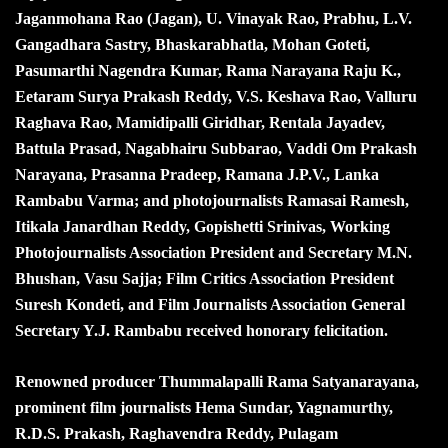
Jaganmohana Rao (Jagan), U. Vinayak Rao, Prabhu, L.V.
Gangadhara Sastry, Bhaskarabhatla, Mohan Goteti,
Pasumarthi Nagendra Kumar, Rama Narayana Raju K.,
Eetaram Surya Prakash Reddy, V.S. Keshava Rao, Valluru
Raghava Rao, Mamidipalli Giridhar, Rentala Jayadev,
Battula Prasad, Nagabhairu Subbarao, Vaddi Om Prakash
Narayana, Prasanna Pradeep, Ramana J.P.V., Lanka
Rambabu Varma; and photojournalists Ramasai Ramesh,
Itikala Janardhan Reddy, Gopishetti Srinivas, Working
Photojournalists Association President and Secretary M.N.
Bhushan, Vasu Sajja; Film Critics Association President
Suresh Kondeti, and Film Journalists Association General
Secretary Y.J. Rambabu received honorary felicitation.
Renowned producer Thummalapalli Rama Satyanarayana,
prominent film journalists Hema Sundar, Yagnamurthy,
R.D.S. Prakash, Raghavendra Reddy, Pulagam