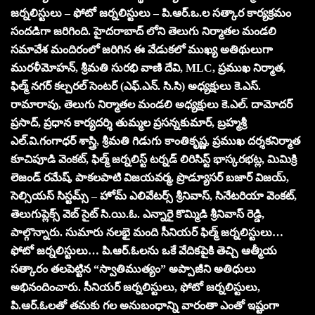
జర్నలిస్టులు – ఫోటో జర్నలిస్టులు – పి.ఆర్.ఒ.ల సత్కార కార్యక్రమం
సందడిగా జరిగింది. హైదరాబాద్ లోని తెలుగు నిర్మాతల మండలి
సమావేశ మందిరంలో జరిగిన ఈ వేడుకలో ముఖ్య అతిథులుగా
మురళీమోహన్, శ్రీమతి సురభి వాణి దేవి, MLC, ప్రముఖ నిర్మాత,
ఫిల్మ్ నగర్ కల్చరల్ సెంటర్ (ఎఫ్.ఎన్. సి.సి) అధ్యక్షులు కె.ఎస్.
రామారావు, తెలుగు నిర్మాతల మండలి అధ్యక్షులు కె.ఎల్. దామోదర్
ప్రసాద్, ప్రధాన కార్యదర్శి తుమ్మల ప్రసన్నకుమార్, బ్రహ్మశ్రీ
ఎల్.వి.గంగాధర్ శాస్త్రి, శ్రీమతి గిడుగు కాంతికృష్ణ, ప్రముఖ దర్శకనిర్మాత
కూచిపూడి వెంకట్, ఫిల్మ్ జర్నలిస్ట్ టర్నడ్ లిరిసిస్ట్ భాస్కరభట్ల, మిమిక్రి
లెజండ్ రమేష్, పాకలపాటి విజయవర్మ, ప్రొడ్యూసర్ బజార్ విజయ్,
సెల్సియస్ సిస్టమ్స్ – హోమ్ ఎలివేటర్స్ శ్రీనివాస్, సినేటరియా వెంకట్,
తెలుగుప్లెక్స్ వెబ్ సైట్ సి.యి.ఓ. ఎన్నారై కొమ్మిడి శ్రీనివాస్ రెడ్డి,
పాల్గొన్నారు. సుమారు నలభై మంది సీనియర్ ఫిల్మ్ జర్నలిస్టులు…
ఫోటో జర్నలిస్టులు… పి.ఆర్.ఓలను ఒకే వేదికపైకి తెచ్చి ఆత్మీయ
సత్కారం తలపెట్టిన “స్వాతిముత్యం” అప్పాజీని అతిధులు
అభినందించారు. సీనియర్ జర్నలిస్టులు, ఫోటో జర్నలిస్టులు,
పి.ఆర్.ఓలతో తమకు గల అనుబంధాన్ని వారంతా ఎంతో ఇష్టంగా