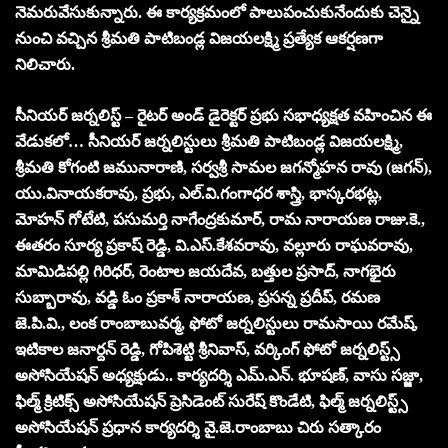
నెమరువేసుకున్నారు. ఈ కార్యక్రమంలో పాలుపంచుకునేందుకు చెన్నై
నుంచి వచ్చిన శ్రీమతి పాటిబండ్ల విజయలక్ష్మి ప్రత్యేక ఆకర్షణగా
నిలిచారు.
సీనియర్ జర్నలిస్ట్ – రైటర్ అండ్ డైరెక్టర్ ప్రభు సభాధ్యక్షత వహించిన ఈ
వేడుకలో… సీనియర్ జర్నలిస్టులు శ్రీమతి పాటిబండ్ల విజయలక్ష్మి,
శ్రీమతి కోగంటి జమునారాణి, సర్వశ్రీ సామల జగన్మోహన రావు (జగన్),
యు.వినాయకరావు, ప్రభు, ఎల్.వి.గంగాధర శాస్త్రి, భాస్కరభట్ల,
మోహన్ గోటేటి, పసుమర్తి నాగేంద్రకుమార్, రామ నారాయణ రాజు.కె.,
ఈతరం సూర్య ప్రకాష్ రెడ్డి, వి.ఎస్.కేశవరావు, వల్లూరు రాఘవరావు,
మామిడిపల్లి గిరిధర్, రెంటాల జయదేవ, బత్తుల ప్రసాద్, నాగభైరు
సుబ్బారావు, వడ్డి ఓం ప్రకాశ్ నారాయణ, ప్రసన్న ప్రదీప్, రమణ
జె.పి.వి., లంక రాంబాబువర్మ, ఫోటో జర్నలిస్టులు రామసాయి రమేష్,
ఇటికాల జనార్దన్ రెడ్డి, గోపిశెట్టి శ్రీనివాస్, వర్కింగ్ ఫోటో జర్నలిస్ట్స్
అసోసియేషన్ అధ్యక్షుడు.. కార్యదర్శి ఎమ్.ఎన్. భూషణ్, వాసు సజ్జా,
ఫిల్మ్ క్రిటిక్స్ అసోసియేషన్ ప్రెసిడెంట్ సురేష్ కొండేటి, ఫిల్మ్ జర్నలిస్ట్స్
అసోసియేషన్ ప్రధాన కార్యదర్శి వై.జె.రాంబాబు చిరు సత్కారం