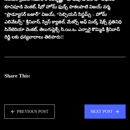
కూచిపూడి వెంకట్, షీరో హోమ్ ఫుడ్స్ పాకలపాటి విజయ్ వర్మ,
“ప్రొడ్యూసర్ బజార్” విజయ్, “సెల్సియస్ సిస్టమ్స్ – హోమ్
ఎలివేటర్స్” శ్రీనివాస్, స్విస్ క్యాజిల్, మేకర్స్ ఆఫ్ మిల్క్ షేక్స్ ప్రతినిధి
సినేటెరియా వెంకట్, తెలుగుప్లెక్స్ సి.యి.ఒ. ఎన్నారై కొమ్మిడి శ్రీనివాస్
రెడ్డి లకు ధన్యవాదాలు తెలిపారు!!
Share This:
PREVIOUS POST
NEXT POST