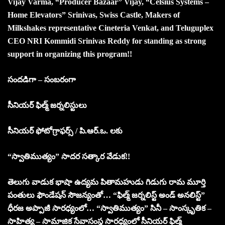
Vijay Varma, “Producer Bazaar” Vijay, “Celsius Systems –
Home Elevators” Srinivas, Swiss Castle, Makers of
Milkshakes representative Cineteria Venkat, and Teluguplex
CEO NRI Kommidi Srinivas Reddy for standing as strong
support in organizing this program!!
సందడిగా – సంబరంగా
సీనియర్ ఫిల్మ్ జర్నలిస్టులు
సీనియర్ ఫోటోగ్రాఫర్స్ / పి.ఆర్.ఒ. లకు
“స్వాతిముత్యం” సాదర సత్కార వేడుక!!
తెలుగు వాడుక భాషా ఉద్యమ పితామహుడు గిడుగు రామ మూర్తి
పంతులు ఫౌండేషన్ సౌజన్యంతో… “ఫిల్మ్ జర్నలిస్ట్ అండ్ అనలిస్ట్”
ధీరజ అప్పాజీ సారధ్యంలో… “స్వాతిముత్యం” సినీ – సాంస్కృతిక –
సాహిత్య – సామాజిక సేవాసంస్థ సారధ్యంలో సీనియర్ ఫిల్మ్