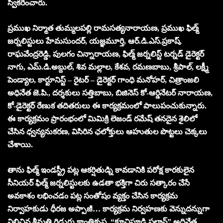
స్వీకరించారు.
ప్రముఖ నిర్మాత తుమ్మలపల్లి రామసత్యనారాయణ, ప్రముఖ ఫిల్మ్
జర్నలిస్టులు హేమసుందర్, యజ్ఞమూర్తి, ఆర్.డి.ఎస్.ప్రకాష్,
రాఘవేంద్రరెడ్డి, పులగం చిన్నారాయణ, ఫిల్మ్ జర్నలిస్ట్ టర్నడ్ డైరెక్టర్
నాగు, ఎమ్.డి.అబ్దుల్, శివ మల్లాల, కేశవ, రమణబాబు, శ్రీపాల్, లక్ష్మీ
పెండ్యాల, కార్టూనిస్ట్ – రైటర్ – డైరెక్టర్ గాంధి మనోహర్, చిత్రాంజలి
అధినేత జె.పి., దర్శకులు సత్తిబాబు, బిజినెస్ కో-ఆర్డినేటర్ నారాయణ,
కో-డైరెక్టర్ రేణుక తదితరులు ఈ కార్యక్రమంలో పాలుపంచుకున్నారు.
ఈ కార్యక్రమం ప్రారంభంలో మిమిక్రి లెజండ్ రమేష్ తనదైన శైలిలో
చేసిన ధ్వన్యనుకరణ, విసిరిన ఛలోక్తులు ఆహుతుల పొట్టలు చెక్కలు
చేశాయి.
తాను ఫిల్మ్ ఇండస్ట్రీ పట్ల ఆకర్షితుడ్ని కావడానికి పరోక్ష కారకులైన
సీనియర్ ఫిల్మ్ జర్నలిస్టులకు ఉడతా భక్తిగా చిరు సత్కారం చేసే
అవకాశం లభించడం పట్ల సంతోషం వ్యక్తం చేసిన కార్యక్రమ
నిర్వాహకుడు ధీరజ అప్పాజీ… కార్యక్రమ నిర్వహణకు వెన్నుదన్నుగా
నిలిచిన శ్రీమతి గిడుగు కాంతికృష్ణ, “కూచిపూడి పలావ్” అధినేత