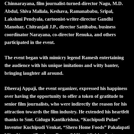
Chinnarayana, film journalist-turned-director Nagu, M.D.
Abdul, Shiva Mallala, Keshava, Ramanababu, Sripal,
Lakshmi Pendyala, cartoonist-writer-director Gandhi
Manohar, Chitranjali J.P., director Sattibabu, business
coordinator Narayana, co-director Renuka, and others
participated in the event.
The event began with mimicry legend Ramesh entertaining
the audience with his unique imitations and witty banter,
bringing laughter all around.
Dheeraj Appaji, the event organizer, expressed his happiness
over having the opportunity to offer a token of gratitude to
senior film journalists, who were indirectly the reason for his
attraction towards the film industry. He extended his heartfelt
thanks to Smt. Gidugu Kantikrishna, “Kuchipudi Pulao”
Inventor Kuchipudi Venkat, “Shero Home Foods” Pakalapati