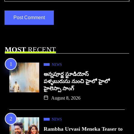
MOST
RECENT
NEWS
అన్నపూర్ణ స్టూడియోస్
పళ్ళబురుసు నుంచి హైలో హైలో
హైలెస్సా సాంగ్
August 8, 2026
NEWS
Rambha Urvasi Meneka Teaser to