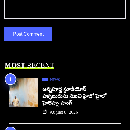
MOST
RECENT
NEWS
అన్నపూర్ణ స్టూడియోస్
పళ్ళబురుసు నుంచి హైలో హైలో
హైలెస్సా సాంగ్
August 8, 2026