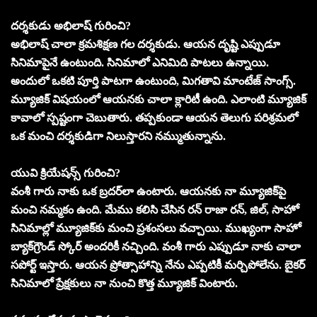
దర్శకుడు అభిలాష్ గురించి?
అభిలాష్ చాలా క్రమశిక్షణ గల దర్శకుడు. ఆయన దృష్టి ఎప్పుడూ
సినిమాపైనే ఉంటుంది. సినిమాలో ఎనిమిది పాటలు ఉన్నాయి.
అందులో ఒకటి పూర్తి పాటగా ఉంటుంది, మిగతావి మాంటేజ్ సాంగ్స్.
మ్యూజిక్ విషయంలో ఆయనకు చాలా క్లారిటీ ఉంది. ఎలాంటి మ్యూజిక్
కావాలో స్పష్టంగా చెబుతారు. తప్పకుండా ఆయన తెలుగు పరిశ్రమలో
ఒక మంచి దర్శకుడిగా నిలుస్తారని నమ్ముతున్నాను.
యువి క్రియేషన్స్ గురించి?
వంశీ గారు నాకు ఒక బ్రదర్‌లా ఉంటారు. ఆయనకు నా మ్యూజిక్‌పై
మంచి నమ్మకం ఉంది. మేము కలిసి చేసిన రన్ రాజా రన్, జిల్, సాహో
సినిమాల్లో మ్యూజిక్‌కు మంచి ప్రశంసలు వచ్చాయి. ముఖ్యంగా సాహో
బ్యాక్‌గ్రౌండ్ స్కోర్ అందరికీ నచ్చింది. వంశీ గారు ఎప్పుడూ నాకు చాలా
సపోర్ట్ ఇస్తారు. ఆయన ప్రోత్సాహాన్ని నేను ఎప్పటికీ మర్చిపోలేను. బైకర్
సినిమాలో ప్రేక్షకులు నా నుంచి కొత్త మ్యూజిక్ వింటారు.