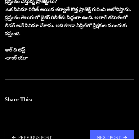
ప్రస్తుతం చేస్తున్న ప్రాజెక్టులు?
-ఒక సినిమా రిలీజ్ అయిన తర్వాతే కొత్త ప్రాజెక్ట్ గురించి ఆలోచిస్తాను.
ప్రస్తుతం తెలుగులో బైకర్ రిలీజ్‌కు సిద్ధంగా ఉంది. అలాగే తమిళంలో
లీడర్ అనే సినిమా చేశాను. అది కూడా ఏప్రిల్‌లో ప్రేక్షకుల ముందుకు
వస్తుంది.
ఆల్ ది బెస్ట్
-థాంక్ యూ
Share This:
PREVIOUS POST
NEXT POST