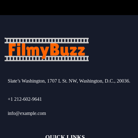
Slate’s Washington, 1707 L St. NW, Washington, D.C., 20036.
+1 212-602-9641
info@example.com
QUICK LINKS