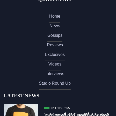
Home
News
Gossips
Reviews
Exclusives
Videos
Interviews
Studio Round Up
LATEST NEWS
INTERVIEWS
‘జ‌న‌క అయితే గ‌న‌క‌’ అందరికీ నచ్చుతుంది