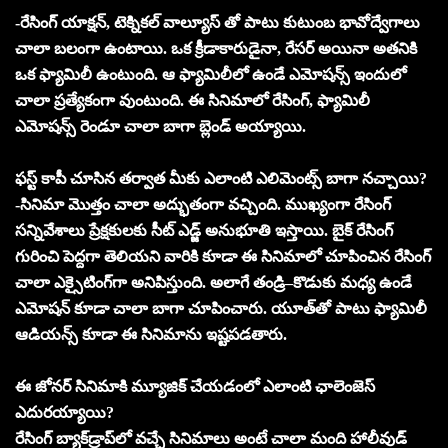
-రేసింగ్ యాక్షన్, టెక్నికల్ వాల్యూస్ తో పాటు కుటుంబ భావోద్వేగాలు
చాలా బలంగా ఉంటాయి. ఒక క్రీడాకారుడైనా, రేసర్ అయినా అతనికి
ఒక ఫ్యామిలీ ఉంటుంది. ఆ ఫ్యామిలీలో ఉండే ఎమోషన్స్ ఇందులో
చాలా ప్రత్యేకంగా వుంటుంది. ఈ సినిమాలో రేసింగ్, ఫ్యామిలీ
ఎమోషన్స్ రెండూ చాలా బాగా బ్లెండ్ అయ్యాయి.
ఫస్ట్ కాపీ చూసిన తర్వాత మీకు ఎలాంటి ఎలిమెంట్స్ బాగా నచ్చాయి?
-సినిమా మొత్తం చాలా అద్భుతంగా వచ్చింది. ముఖ్యంగా రేసింగ్
సన్నివేశాలు ప్రేక్షకులకు సీట్ ఎడ్జ్ అనుభూతి ఇస్తాయి. బైక్ రేసింగ్
గురించి పెద్దగా తెలియని వారికి కూడా ఈ సినిమాలో చూపించిన రేసింగ్
చాలా ఎక్సైటింగ్‌గా అనిపిస్తుంది. అలాగే తండ్రి–కొడుకు మధ్య ఉండే
ఎమోషన్ కూడా చాలా బాగా చూపించారు. యూత్‌తో పాటు ఫ్యామిలీ
ఆడియన్స్ కూడా ఈ సినిమాను ఇష్టపడతారు.
ఈ జోనర్ సినిమాకి మ్యూజిక్ చేయడంలో ఎలాంటి ఛాలెంజెస్
ఎదురయ్యాయి?
రేసింగ్ బ్యాక్‌డ్రాప్‌లో వచ్చే సినిమాలు అంటే చాలా మంది హాలీవుడ్