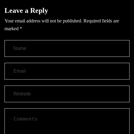
Leave a Reply
Your email address will not be published.
Required fields are
marked
*