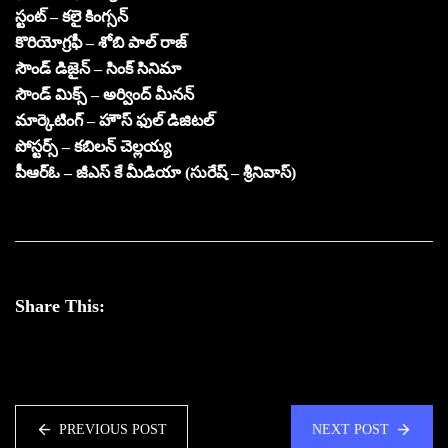
స్టంట్ – కలై కింగ్సన్
కొరియోగ్రఫీ – శోబి పాల్ రాజ్
సౌండ్ డిజైన్ – సింక్ సినిమా
సౌండ్ మిక్స్ – అర్వింద్ మీనన్
మార్కెటింగ్ – హౌస్ ఫుల్ డిజిటల్
పోస్టర్స్ – కబిలన్ చెల్లయ్య
పీఆర్ఓ – జీఎస్ కే మీడియా (సురేష్ – శ్రీనివాస్)
Share This:
PREVIOUS POST
NEXT POST