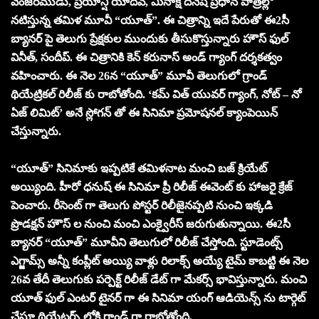
వెంజరముడు, ప్రియాన్షి యాదవ్, మీనాక్షి దినేష్ ప్రధాన పాత్రల్లో
నటిస్తున్న తమిళ మూవీ “యూత్”. ఈ చిత్రాన్ని ఇదే పేరుతో ఈ2సీ
బ్యానర్ పై తెలుగు ప్రేక్షకుల ముందుకు తీసుకొస్తున్నారు హౌస్ ఫుల్
వినీత్, సందీప్. ఈ చిత్రానికి కెన్ కరునాస్ అండ్ గ్యాంగ్ దర్శకత్వం
వహించారు. ఈ నెల 26న “యూత్” మూవీ తెలుగులో గ్రాండ్
థియేట్రికల్ రిలీజ్ కు రాబోతోంది. ‘కమ్ విత్ యువర్ గ్యాంగ్, నోట్ – నో
ఏజ్ లిమిట్’ అనే స్లోగన్ తో ఈ సినిమా ప్రమోషనల్ క్యాంపెయిన్
చేస్తున్నారు.
“యూత్” సినిమాకు ఇప్పటికే తమిళనాట మంచి బజ్ క్రియేట్
అయ్యింది. హీరో ధనుష్ ఈ సినిమా ప్రీ రిలీజ్ ఈవెంట్ కు హాజరై క్రేజ్
పెంచారు. రీసెంట్ గా తెలుగు పోస్టర్ రిలీజైనప్పటి నుంచి ఇక్కడి
ప్రొడక్షన్ హౌస్ ల నుంచి మంచి ఎంక్వైరీస్ జరుగుతున్నాయి. ఈ2సీ
బ్యానర్ “యూత్” మూవీని తెలుగులో రిలీజ్ చేస్తోంది. స్టూడెంట్స్
ఎగ్జామ్స్ అన్నీ కంప్లీట్ అయ్యి వాళ్లు రిలాక్స్ అయ్యే టైమ్ కాబట్టి ఈ నెల
26వ తేదీ తెలుగుకు పర్పెక్ట్ రిలీజ్ డేట్ గా మేకర్స్ భావిస్తున్నారు. మంచి
యూత్ ఫుల్ ఎంటర్ టైనర్ గా ఈ సినిమా యంగ్ ఆడియెన్స్ ను టార్గెట్
చేస్తూ థియేటర్స్ లోకి గ్రాండ్ గా రాబోతోంది.