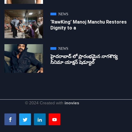
NEWS
‘RawKing’ Manoj Manchu Restores
Dignity to a
NEWS
హైదరాబాద్ లో ప్రారంభమైన నాగశౌర్య
సినిమా యాక్షన్ షెడ్యూల్
© 2024 Created with
inovies