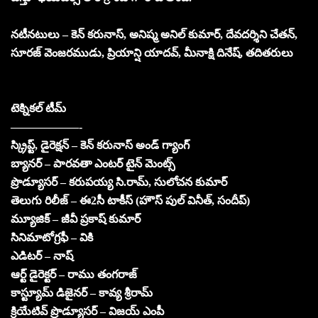
నటీనటులు – కెన్ కరునాస్, అనిష్మ అనిల్ కుమార్, దేవదర్శిని చేతన్,
సూరజ్ వెంజరముడు, ప్రియాన్షి యాదవ్, మీనాక్షి దినేష్, తదితరులు
టెక్నికల్ టీమ్
——————-
స్క్రిప్ట్, డైరెక్షన్ – కెన్ కరునాస్ అండ్ గ్యాంగ్
బ్యానర్ – పారవతా ఎంటర్ టైన్ మెంట్స్
ప్రొడ్యూసర్ – కరుపయ్య సి.రామ్, సులోచన కుమార్
తెలుగు రిలీజ్ – ఈ2సీ టాకీస్ (హౌస్ పుల్ వినీత్, సందీప్)
మ్యూజిక్ – జీవీ ప్రకాష్ కుమార్
సినిమాటోగ్రఫీ – వికి
ఎడిటర్ – నాష్
ఆర్ట్ డైరెక్టర్ – రాము తంగరాజ్
కాస్ట్యూమ్ డిజైనర్ – కావ్య శ్రీరామ్
క్రియేటివ్ ప్రొడ్యూసర్ – విజయ్ ఎంపీ