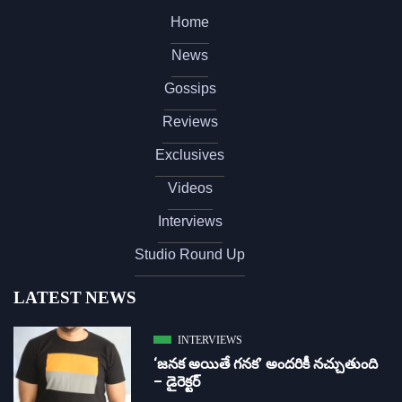
Home
News
Gossips
Reviews
Exclusives
Videos
Interviews
Studio Round Up
LATEST NEWS
INTERVIEWS
‘జ‌న‌క అయితే గ‌న‌క‌’ అందరికీ నచ్చుతుంది
– డైరెక్ట‌ర్