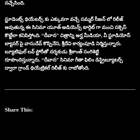
నచ్చేసింది.
స్టూడెంట్స్ థియేటర్స్ కు ఎక్కువగా వచ్చే సమ్మర్ సీజన్ లో రిలీజ్
అవుతున్న ఈ సినిమా యూత్ ఆడియెన్స్ టార్గెట్ గా మంచి సక్సెస్
కొట్టేలా కనిపిస్తోంది. “దీవాన” చిత్రాన్ని అర్హ మీడియా, వీ స్టూడియోస్
బ్యానర్ పై వాసుదేవ్ కొప్పినేని, శ్రీదేవి కార్యంపూడి నిర్మిస్తున్నారు.
బ్యూటిఫుల్ లవ్ స్టోరీతో దర్శకుడు శ్రీకాంత్ సంగిశెట్టి
రూపొందిస్తున్నారు. “దీవాన” సినిమా గీతా ఫిలిం డిస్ట్రిబ్యూటర్స్
ద్వారా గ్రాండ్ థియేట్రికల్ రిలీజ్ కు రాబోతోంది.
Share This: