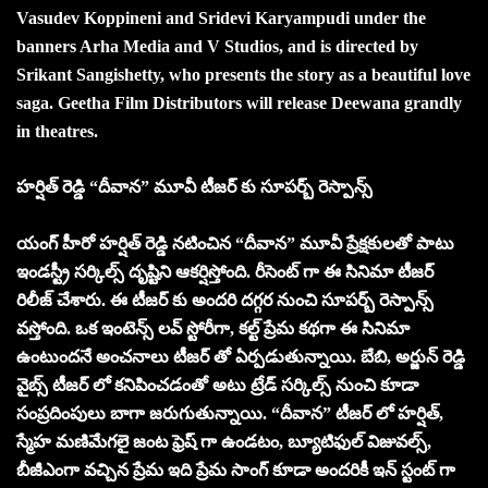
Vasudev Koppineni and Sridevi Karyampudi under the
banners Arha Media and V Studios, and is directed by
Srikant Sangishetty, who presents the story as a beautiful love
saga. Geetha Film Distributors will release Deewana grandly
in theatres.
హర్షిత్ రెడ్డి “దీవాన” మూవీ టీజర్ కు సూపర్బ్ రెస్పాన్స్
యంగ్ హీరో హర్షిత్ రెడ్డి నటించిన “దీవాన” మూవీ ప్రేక్షకులతో పాటు
ఇండస్ట్రీ సర్కిల్స్ దృష్టిని ఆకర్షిస్తోంది. రీసెంట్ గా ఈ సినిమా టీజర్
రిలీజ్ చేశారు. ఈ టీజర్ కు అందరి దగ్గర నుంచి సూపర్బ్ రెస్పాన్స్
వస్తోంది. ఒక ఇంటెన్స్ లవ్ స్టోరీగా, కల్ట్ ప్రేమ కథగా ఈ సినిమా
ఉంటుందనే అంచనాలు టీజర్ తో ఏర్పడుతున్నాయి. బేబి, అర్జున్ రెడ్డి
వైబ్స్ టీజర్ లో కనిపించడంతో అటు ట్రేడ్ సర్కిల్స్ నుంచి కూడా
సంప్రదింపులు బాగా జరుగుతున్నాయి. “దీవాన” టీజర్ లో హర్షిత్,
స్మేహ మణిమేగలై జంట ఫ్రెష్ గా ఉండటం, బ్యూటిఫుల్ విజువల్స్,
బీజీఎంగా వచ్చిన ప్రేమ ఇది ప్రేమ సాంగ్ కూడా అందరికీ ఇన్ స్టంట్ గా