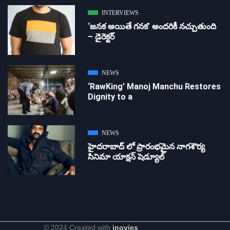
INTERVIEWS
‘జ‌న‌క అయితే గ‌న‌క‌’ అందరికీ నచ్చుతుంది
– డైరెక్ట‌ర్
NEWS
‘RawKing’ Manoj Manchu Restores
Dignity to a
NEWS
హైదరాబాద్ లో ప్రారంభమైన నాగశౌర్య
సినిమా యాక్షన్ షెడ్యూల్
© 2024 Created with
inovies