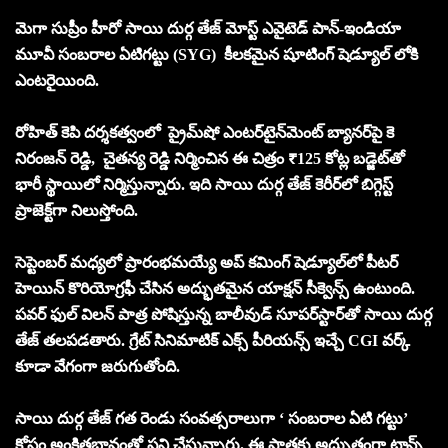
మెగా సుప్రీం హీరో సాయి దుర్గ తేజ్ మోస్ట్ ఎవైటెడ్ పాన్-ఇండియా
మూవీ సంబరాల ఏటిగట్టు (SYG) కీలకమైన షూటింగ్ షెడ్యూల్ లోకి
ఎంటరైయింది.
రోహిత్ కెపి దర్శకత్వంలో ప్రైమ్‌షో ఎంటర్‌టైన్‌మెంట్ బ్యానర్‌పై కె
నిరంజన్ రెడ్డి, చైతన్య రెడ్డి నిర్మించిన ఈ చిత్రం ₹125 కోట్ల బడ్జెట్‌తో
భారీ స్థాయిలో నిర్మిస్తున్నారు. ఇది సాయి దుర్గ తేజ్ కెరీర్‌లో బిగ్గెస్ట్
ప్రాజెక్ట్‌గా నిలుస్తోంది.
సెప్టెంబర్ మధ్యలో ప్రారంభమయ్యే అప్ కమింగ్ షెడ్యూల్‌లో పీటర్
హెయిన్ కొరియోగ్రఫీ చేసిన అద్భుతమైన యాక్షన్ సీక్వెన్స్ ఉంటుంది.
పవర్ ఫుల్ విలన్ పాత్ర పోషిస్తున్న బాలీవుడ్ సూపర్‌స్టార్‌తో సాయి దుర్గ
తేజ్ తలపడతారు. గ్రేట్ సినిమాటిక్ ఎక్స్ పీరియన్స్ ఇచ్చే CGI వర్క్
కూడా వేగంగా జరుగుతోంది.
సాయి దుర్గ తేజ్ గత రెండు సంవత్సరాలుగా ‘ సంబరాల ఏటి గట్టు’
కోసం అంకితభావంతో పని చేస్తున్నారు. ఈ పాత్రకు అద్భుతంగా ట్రాన్స్