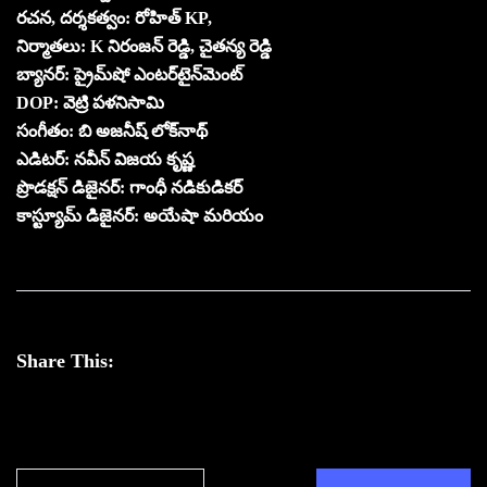
రచన, దర్శకత్వం: రోహిత్ KP,
నిర్మాతలు: K నిరంజన్ రెడ్డి, చైతన్య రెడ్డి
బ్యానర్: ప్రైమ్‌షో ఎంటర్‌టైన్‌మెంట్
DOP: వెట్రి పళనిసామి
సంగీతం: బి అజనీష్ లోక్‌నాథ్
ఎడిటర్: నవీన్ విజయ కృష్ణ
ప్రొడక్షన్ డిజైనర్: గాంధీ నడికుడికర్
కాస్ట్యూమ్ డిజైనర్: అయేషా మరియం
Share This: