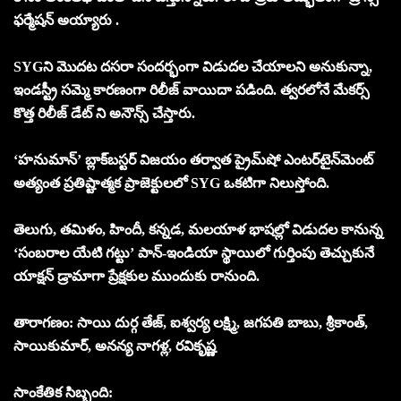
ఫర్మేషన్ అయ్యారు .
SYGని మొదట దసరా సందర్భంగా విడుదల చేయాలని అనుకున్నా,
ఇండస్ట్రీ సమ్మె కారణంగా రిలీజ్ వాయిదా పడింది. త్వరలోనే మేకర్స్
కొత్త రిలీజ్ డేట్ ని అనౌన్స్ చేస్తారు.
‘హనుమాన్’ బ్లాక్‌బస్టర్ విజయం తర్వాత ప్రైమ్‌షో ఎంటర్‌టైన్‌మెంట్‌
అత్యంత ప్రతిష్టాత్మక ప్రాజెక్టులలో SYG ఒకటిగా నిలుస్తోంది.
తెలుగు, తమిళం, హిందీ, కన్నడ, మలయాళ భాషల్లో విడుదల కానున్న
‘సంబరాల యేటి గట్టు’ పాన్‌-ఇండియా స్థాయిలో గుర్తింపు తెచ్చుకునే
యాక్షన్ డ్రామాగా ప్రేక్షకుల ముందుకు రానుంది.
తారాగణం: సాయి దుర్గ తేజ్, ఐశ్వర్య లక్ష్మి, జగపతి బాబు, శ్రీకాంత్,
సాయికుమార్, అనన్య నాగళ్ల, రవికృష్ణ
సాంకేతిక సిబ్బంది: