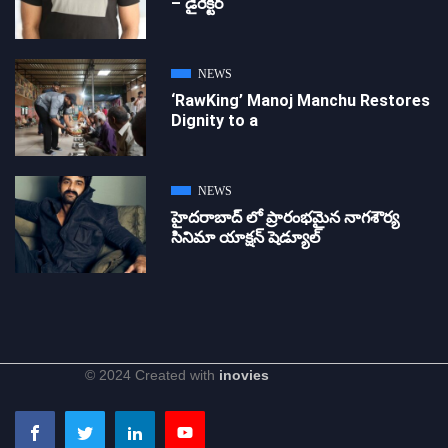
– డైరెక్ట‌ర్
NEWS
‘RawKing’ Manoj Manchu Restores
Dignity to a
NEWS
హైదరాబాద్ లో ప్రారంభమైన నాగశౌర్య
సినిమా యాక్షన్ షెడ్యూల్
© 2024 Created with
inovies