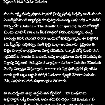
సెప్టెంబర్ 19న సినిమా విడుదల
మంచు లక్ష్మీ ప్రసన్న ప్రధాన పాత్రలో శ్రీలక్ష్మి ప్రసన్న పిక్చర్స్ అండ్ మంచు
ఎంటర్‌టైన్‌మెంట్ బ్యానర్లపై రూపుదిద్దుకుంటున్న చిత్రం ‘దక్ష – ది డెడ్‌లీ
కాన్స్పిరసీ’ (Daksha – The Deadly Conspiracy). ఇందులో డాక్టర్
మంచు మోహన్ బాబు ఓ కీలక పాత్రలో కనిపించనున్నారు. తండ్రీ
కూతుళ్లు కలిసి మొదటి సారిగా ఇందులో కనిపిస్తున్నారు. ఈ చిత్రానికి
కథ, స్క్రీన్‌ప్లే, దర్శకత్వం వంశీ కృష్ణ మల్లా అందించారు. ప్రస్తుతం ఈ
చిత్రం సెన్సార్ కార్యక్రమాలు పూర్తి చేసుకుని, సెన్సార్ బోర్డ్ నుంచి U/A
సర్టిఫికేట్‌ను సొంతం చేసుకుంది. అన్ని కార్యక్రమాలు పూర్తి చేసుకున్న ఈ
చిత్రాన్ని సెప్టెంబర్ 19న ప్రపంచ వ్యాప్తంగా ఘనంగా విడుదల చేసేందుకు
మేకర్స్ ఏర్పాట్లు చేస్తున్నారు. తాజాగా ఈ చిత్ర థియేట్రికల్ ట్రైలర్‌ను
ఐకాన్ స్టార్ అల్లు అర్జున్ సోషల్ మీడియా ట్విట్టర్ వేదికగా విడుదల
చేసి, చిత్రయూనిట్‌కు శుభాకాంక్షలు తెలిపారు.
ఈ సందర్భంగా అల్లు అర్జున్ తన ట్వీట్‌లో.. ‘‘నా మిత్రురాలు,
ఆప్తురాలైన లక్ష్మీ మంచుకి, ఆమె తదుపరి చిత్రం #దక్ష (Daksha)కు