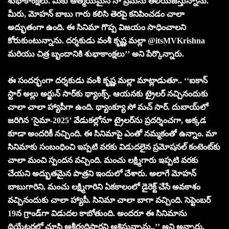
శుభాకాంక్షలు. మీకు ఆత్మీయమైన నా ప్రేమను తెలియజేస్తున్నాను.
మీరు, మోహన్ బాబు గారు కలిసి తెరపై కనిపించడం చాలా
అద్భుతంగా ఉంది. ఈ సినిమా గొప్ప విజయం సాధించాలని
కోరుకుంటున్నాను. దర్శకుడు వంశీ కృష్ణ మల్లా @itsMVKrishna
మరియు చిత్ర బృందానికి శుభాకాంక్షలు’’ అని పేర్కొన్నారు.
ఈ సందర్భంగా దర్శకుడు వంశీ కృష్ణ మల్లా మాట్లాడుతూ.. ‘‘ఐకాన్
స్టార్ అల్లు అర్జున్ సార్‌కు థ్యాంక్స్. ఆయనకు ట్రైలర్ నచ్చినందుకు
చాలా చాలా హ్యాపీగా ఉంది. థ్యాంక్యూ సో మచ్ సార్. దుబాయ్‌లో
జరిగిన ‘సైమా-2025’ వేడుకల్లోనూ ట్రైలర్‌ను ప్రదర్శించగా, అక్కడ
కూడా అందరికీ నచ్చింది. ఈ సినిమాపై ఎంతో నమ్మకంతో ఉన్నాం. మా
సినిమాకు సంబంధించి ఇప్పటి వరకు విడుదలైన ప్రమోషనల్ కంటెంట్‌కు
చాలా మంచి స్పందన వచ్చింది. మంచు లక్ష్మిగారు ఇప్పటి వరకు
చేయని అద్భుతమైన పాత్రని ఇందులో చేశారు. అలాగే మోహన్
బాబుగారిని, మంచు లక్ష్మిగారిని ఏకకాలంలో డైరెక్ట్ చేసే అవకాశం
వచ్చినందుకు చాలా హ్యాపీ. సినిమా చాలా బాగా వచ్చింది. సెప్టెంబర్
19న గ్రాండ్‌గా విడుదల కాబోతుంది. అందరూ ఈ సినిమాను
థియేటర్లలో చూసి ఆశీర్వదిస్తారని ఆశిస్తున్నాను..’’ అని అన్నారు.