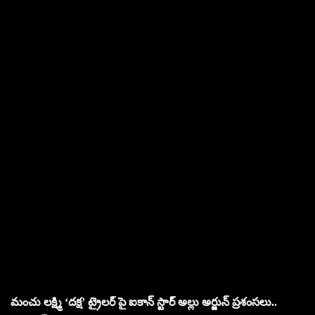
మంచు లక్ష్మి ‘దక్ష’ ట్రైలర్ పై ఐకాన్ స్టార్ అల్లు అర్జున్ ప్రశంసలు..