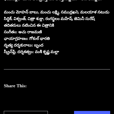
మంచు మోహన్ బాబు, మంచు లక్ష్మి, సముద్రఖని, మలయాళ నటుడు
సిద్దిక్, విశ్వంత్, చిత్రా శుక్లా, రంగస్థలం మహేష్, జెమినీ సురేష్
తదితరులు నటించిన ఈ చిత్రానికి
సంగీతం: అచు రాజమణి
ఛాయాగ్రహణం: గోకుల్ భారతి
నృత్య దర్శకురాలు: బృంద
స్క్రీన్‌ప్లే, దర్శకత్వం: వంశీ కృష్ణ మల్లా
Share This: