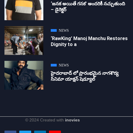
‘జ‌న‌క అయితే గ‌న‌క‌’ అందరికీ నచ్చుతుంది
– డైరెక్ట‌ర్
NEWS
‘RawKing’ Manoj Manchu Restores
Dignity to a
NEWS
హైదరాబాద్ లో ప్రారంభమైన నాగశౌర్య
సినిమా యాక్షన్ షెడ్యూల్
© 2024 Created with
inovies