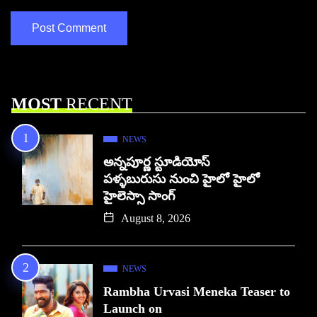
MOST
RECENT
NEWS
అన్నపూర్ణ స్టూడియోస్
పళ్ళబురుసు నుంచి హైలో హైలో
హైలెస్సా సాంగ్
August 8, 2026
NEWS
Rambha Urvasi Meneka Teaser to
Launch on