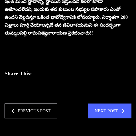
ఇంత మంచి స్థానాన్ని, స్థాయిని ఇస్తుందని కలలో కూడా
ఊహించలేదని, ఇందుకు తన కుటుంబ సభ్యుల సహకారం ఎంతో
ఉందని వెల్లడిస్తూ ఒకింత భావోద్వేగానికి లోనయ్యారు. నిర్మాతగా 200
చిత్రాలు పూర్తి చేయాలన్నదే తన జీవితాశయమని ఈ సందర్భంగా
తుమ్మలపల్లి రామసత్యనారాయణ ప్రకటించారు!!
Share This:
PREVIOUS POST
NEXT POST