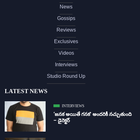
News
Gossips
Reviews
Exclusives
Videos
Interviews
Studio Round Up
LATEST NEWS
INTERVIEWS
‘జ‌న‌క అయితే గ‌న‌క‌’ అందరికీ నచ్చుతుంది
– డైరెక్ట‌ర్