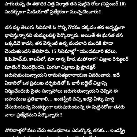
సాగుతున్న ఈ శతాధిక చిత్ర నిర్మాత తన పుట్టిన రోజు (సెప్టెంబర్ 10)
సందర్భంగా మీడియాతో ప్రత్యేకంగా ముచ్చటించారు!!
తన వల్ల తెలుగు సినిమాకి ఓ గొప్ప గౌరవం దక్కడం తన అదృష్టంగా
భావిస్తున్నానని తుమ్మలపల్లి పేర్కొన్నారు. అయితే ఈ ఘనత తన
ఒక్కడిదే కాదని, తన వెన్నంటి ఉన్న వందలాది మందికి కూడా
చెందుతుందని తెలిపారు. 15 సినిమాల్లో “యండమూరి కధలు,
కె.పి.హెచ్.బి. కాలనీలో, మా నాన్న హీర, మహానాగ” చిత్రాల రెగ్యులర్
షూటింగ్ మొదలైందని, మిగతా చిత్రాలు ప్రి-ప్రొడక్షన్
జరుపుకుంటున్నాయని రామసత్యనారాయణ వివరించారు. ఇదే
ఏడాదిలో ఒక ప్రముఖ దర్శకుడితో ఓ భారీ బడ్జెట్ చిత్రాన్ని
నిర్మించేందుకు సైతం సన్నాహాలు జరుగుతున్నాయని చెప్పిన ఈ
బహుముఖ ప్రతిభాశాలి… ఇండస్ట్రీకి వచ్చి ఇరవై ఏళ్ళు పూర్తి
చేసుకుంటున్న సందర్భంగా జరుపుకుంటున్న ఈ పుట్టినరోజు తనకు
చాలా ప్రత్యేకమని పేర్కొన్నారు!!
తొలినాళ్లలో పలు చేదు అనుభవాలు ఎదుర్కొన్న తనకు… ఇండస్ట్రీ