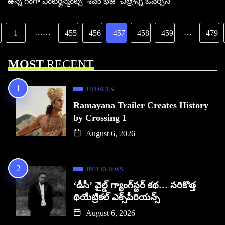
ఉన్న గంగా ఎంటర్టైన్మంట్స్ ‘శివం భజే’ చిత్రాన్ని ఓవర్సీస్
……
…
1
455
456
457
458
459
479
MOST
RECENT
UPDATES
Ramayana Trailer Creates History
by Crossing 1
August 6, 2026
INTERVIEWS
‘డీసీ’ వైల్డ్ గ్యాంగ్‌స్టర్ కథ… సరికొత్త
థియేట్రికల్ ఎక్స్‌పీరియన్స్
August 6, 2026