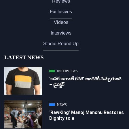
Reviews
Exclusives
Videos
Interviews
Studio Round Up
LATEST NEWS
INTERVIEWS
‘జ‌న‌క అయితే గ‌న‌క‌’ అందరికీ నచ్చుతుంది
– డైరెక్ట‌ర్
NEWS
‘RawKing’ Manoj Manchu Restores
Dignity to a