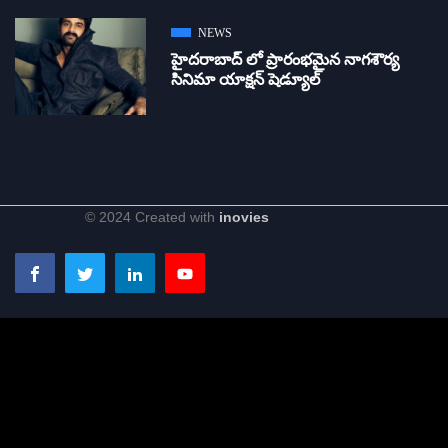
NEWS
హైదరాబాద్ లో ప్రారంభమైన నాగశౌర్య
సినిమా యాక్షన్ షెడ్యూల్
© 2024 Created with
inovies