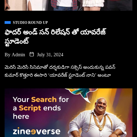
STUDIO ROUND UP
ఫాదర్ అండ్ సన్ రిలేషన్‌ తో యావరేజ్
స్టూడెంట్
By
Admin
July 31, 2024
మెరిసే మెరిసే సినిమాతో దర్శకుడిగా సక్సెస్ అందుకున్న పవన్
కుమార్ కొత్తూరి ఈసారి ‘యావరేజ్ స్టూడెంట్ నాని’ అంటూ