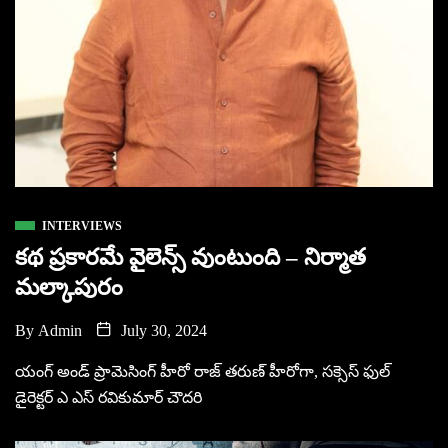
INTERVIEWS
కథ ప్రకారమే వైలెన్స్ వుంటుంది – నిర్మాత
మల్కాపురం
By
Admin
July 30, 2024
యంగ్ అండ్ ప్రామెసింగ్ హీరో రాజ్ తరుణ్ హీరోగా, సక్సెస్ ఫుల్
డైరెక్టర్ ఎ ఎస్ రవికుమార్ చౌదరి