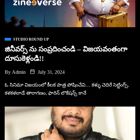
STUDIO ROUND UP
జినీవర్స్ ను సంప్రదించండి – విజయవంతంగా
దూసుకెళ్లండి!!
By
Admin
July 31, 2024
ఓ సినిమా విజయంలో కీలక పాత్ర పోషించేవి… కళ్ళు చెదిరే సెట్టింగ్స్,
కళకళలాడే తారాగణం, ఫారిన్ లొకేషన్స్ కానే