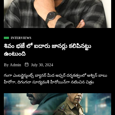
INTERVIEWS
శివం భజే లో ఐదారు జానర్లు కలిపినట్టు
ఉంటుంది
By
Admin
July 30, 2024
గంగా ఎంటర్టైన్మంట్స్ బ్యానర్ మీద అప్సర్ దర్శకత్వంలో అశ్విన్ బాబు
హీరోగా, దిగంగనా సూర్యవంశీ హీరోయిన్‌గా నటించిన చిత్రం