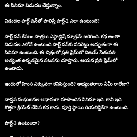
ఈ సినిమా విడుదల చేస్తున్నాం.
విడుదల పార్ట్‌ వన్‌తో పొలిస్తే పార్ట్‌-2 ఎలా ఉంటుంది?
పార్ట్‌ వన్‌ కేవలం పాత్రలు ఎస్టాబ్లిష్‌ మాత్రమే జరిగింది. కథ అంతా
విడుదల-2లోనే ఉంటుంది పార్ట్‌ వన్‌కు పదిరెట్టు అద్భుతంగా ఈ
సినిమా ఉంటుంది. ఈ చిత్రంలో ప్రతి ఫ్రేమ్‌లో విజయ్‌ సేతుపతి
అత్యంత ఉన్నతమైన నటనను చూస్తారు. ఆయన ప్రతి ఫ్రేమ్‌లో
ఉంటాడు.
ఇందులో హింస ఎక్కువగా కనిపిస్తుంది? అభ్యంతరాలు ఏమీ రాలేదా?
వాస్తవ సంఘటనల ఆధారంగా రూపొందిన సినిమా ఇది. కానీ ఇది
కొత్తగా క్రియేట్‌ చేసిన కథ కాదు. పూర్తి స్థాయి రియలిస్టిక్‌గా ఉంటుంది.
పార్ట్‌-3 ఉంటుందా?