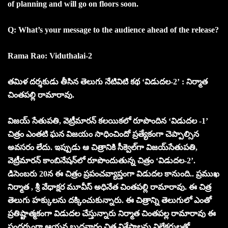
of planning and will go on floors soon.
Q: What’s your message to the audience ahead of the release?
Rama Rao: Viduthalai-2
తమిళ దర్శకుడు తీసిన తెలుగు నేటివిటి కథ ‘విడుదల-2’ : నిర్మాత
చింతపల్లి రామారావు.
విజయ్ సేతుపతి, వెట్రీమారన్‌ కలయికలో రూపొందిన ‘విడుదల -1’
చిత్రం ఎంతటి ఘన విజయం సాధించిందో ప్రత్యేకంగా చెప్పాల్సిన
అవసరం లేదు. ఇప్పుడు ఆ చిత్రానికి సీక్వెల్‌గా విజయ్‌సేతుపతి,
వెట్రీమారన్‌ కాంబినేషన్‌లో రూపొందుతున్న చిత్రం ‘విడుదల-2’.
డిసెంబరు 20న ఈ చిత్రం ప్రపంచవ్యాప్తంగా విడుదల కానుంది.. ప్రముఖ
నిర్మాత , శ్రీ వేధాక్షర మూవీస్ అధినేత చింతపల్లి రామారావు. ఈ చిత్ర
తెలుగు హక్కులను దక్కించుకున్నారు. ఈ చిత్రాన్ని తెలుగులో ఎంతో
ప్రతిష్టాత్మకంగా విడుదల చేస్తున్నారు నిర్మాత చింతపల్ల రామారావు ఈ
సందర్భంగా ఆయన బుధవారం చిత్ర విశేషాలను విలేకరులతో