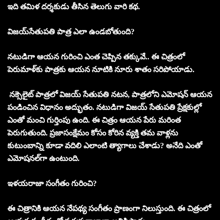
ఇది తమిళ దర్శకుడు తీసిన తెలుగు వారి కథ.
విజయ్‌సేతుపతి పాత్ర ఎలా ఉండబోతుంది?
నటుడిగా ఆయన గురించి ఎంత చెప్పిన తక్కువే.. ఈ చిత్రంలో
పెరుమాళ్‌కు పాత్రకు ఆయన నూటికి నూరు శాతం సరిపోయాడు.
నక్సెలైట్‌ పాత్రలో విజయ్‌ సేతుపతి నటన, పాత్రలోని ఎమోషన్‌ ఆయన
పండించిన విధానం అద్భుతం. నటుడిగా విజయ్‌ సేతుపతి ప్రేక్షకుల్లో
ఎంతో మంచి గుర్తింపు ఉంది. ఈ చిత్రం ఆయన పేరు మరింత
పెరుగుతుంది. ప్రజాసంక్షేమం కోసం కోరిన వ్యక్తి తమ వాళ్లను
కుటుంబాన్ని కూడా వదిలి ఎలాంటి త్యాగాలు చేశాడు? అనేది ఎంతో
ఎమోషనల్‌గా ఉంటుంది.
ఇళయరాజా సంగీతం గురించి?
ఈ చిత్రానికి ఆయన నేపథ్య సంగీతం ప్రాణంగా నిలుస్తుంది. ఈ చిత్రంలో