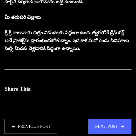
పార్ట్‌-3 దర్శకుడి ఆలోచనను బట్టి ఉంటుంది.
మీ తదుపరి చిత్రాలు
శ్రీ శ్రీ రాజావారు చిత్రం విడుదలకు సిద్ధంగా ఉంది. త్వరలోనే డ్రీమ్‌గర్ల్‌
అనే ప్రాజెక్ట్‌ను ప్రారంభించబోతున్నాం. ఇది కాక మరో రెండు సినిమాలు
సెట్స్‌ మీదకు వెళ్లడానికి సిద్దంగా ఉన్నాయి.
Share This:
PREVIOUS POST
NEXT POST