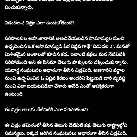
పంచుకున్నారు.
విడుదల-2 చిత్రం ఎలా ఉండబోతుంది?
పరిపాలకుల అహంకారానికి అణచివేయబడిన సామాన్యుల నుంచి
ఉధ్భవించిన ఒక అసామాన్యుడి వీర విప్లవ గాథే ‘విడుదల-2’. మనతో
మిళితమైన అంశాలతో కూడిన కథ.. ఇలాంటి కథలు మన నేటివిటికి
సరిపోతుంది అని ఈ సినిమా తెలుగు హక్కులను దక్కించుకున్నాను.
యదార్థ సంఘటనల ఆధారంగా తీసిన చిత్రమిది. అణగారిని వర్గాల
నుంచి ఉద్భవించిన ఓ విప్లవ కెరటం అందరిని పెట్టుబడి దారి వ్యవస్థ
నుంచి ఎలా బయటపడేలా చేశారు అనేది ఎంతో ఆసక్తికరంగా
ఉంటుంది.
ఈ చిత్రం తెలుగు నేటివిటికి ఎలా సరిపోతుంది?
ఈ చిత్రం తమిళంలో తీసిన తెలుగు నేటివిటి కథ. తెలుగు రాష్ట్రాల్లోని
సమస్యలు, ఇక్కడ జరిగిన సంఘటనలు ఆధారంగా తీసిన చిత్రమిది.