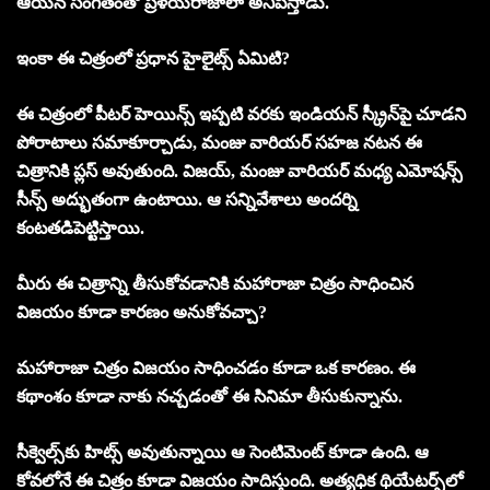
ఆయన సంగీతంతో ప్రళయరాజాలా అనిపిస్తాడు.
ఇంకా ఈ చిత్రంలో ప్రధాన హైలైట్స్‌ ఏమిటి?
ఈ చిత్రంలో పీటర్‌ హెయిన్స్‌ ఇప్పటి వరకు ఇండియన్‌ స్క్రీన్‌పై చూడని
పోరాటాలు సమాకూర్చాడు, మంజు వారియర్‌ సహజ నటన ఈ
చిత్రానికి ప్లస్‌ అవుతుంది. విజయ్‌, మంజు వారియర్‌ మధ్య ఎమోషన్స్‌
సీన్స్‌ అద్భుతంగా ఉంటాయి. ఆ సన్నివేశాలు అందర్ని
కంటతడిపెట్టిస్తాయి.
మీరు ఈ చిత్రాన్ని తీసుకోవడానికి మహారాజా చిత్రం సాధించిన
విజయం కూడా కారణం అనుకోవచ్చా?
మహారాజా చిత్రం విజయం సాధించడం కూడా ఒక కారణం. ఈ
కథాంశం కూడా నాకు నచ్చడంతో ఈ సినిమా తీసుకున్నాను.
సీక్వెల్స్‌కు హిట్స్‌ అవుతున్నాయి ఆ సెంటిమెంట్‌ కూడా ఉంది. ఆ
కోవలోనే ఈ చిత్రం కూడా విజయం సాదిస్తుంది. అత్యధిక థియేటర్స్‌లో