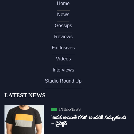
Home
News
Gossips
Reviews
Exclusives
Videos
Interviews
Studio Round Up
LATEST NEWS
INTERVIEWS
‘జ‌న‌క అయితే గ‌న‌క‌’ అందరికీ నచ్చుతుంది
– డైరెక్ట‌ర్