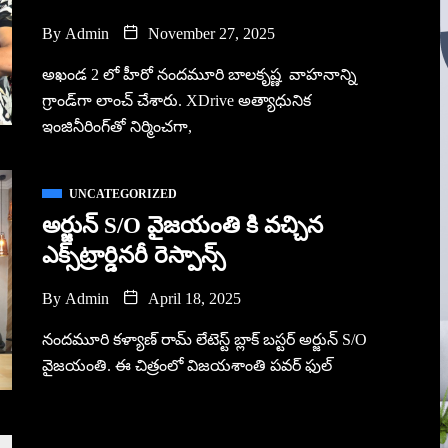
By
Admin
November 27, 2025
అఖండ 2 లో హీరో నందమూరి బాలకృష్ణ వాహనాన్ని
గ్రాండ్‌గా లాంచ్ చేశారు. XDrive అత్యాధునిక
ఇంజినీరింగ్‌తో నిర్మించగా,
UNCATEGORIZED
అర్జున్ S/O వైజయంతి కి వచ్చిన
ఎక్స్‌ట్రార్డినరీ రెస్పాన్స్
By
Admin
April 18, 2025
నందమూరి కళ్యాణ్ రామ్ లేటెస్ట్ బ్లాక్ బస్టర్ అర్జున్ S/O
వైజయంతి. ఈ చిత్రంలో విజయశాంతి పవర్ ఫుల్