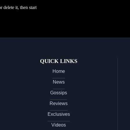
delete it, then start
QUICK LINKS
Home
News
Gossips
Reviews
Exclusives
Videos