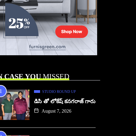
N CASE YOU
MISSED
STUDIO ROUND UP
డిసి తో లోకేష్ కనగరాజ్ గారు
August 7, 2026