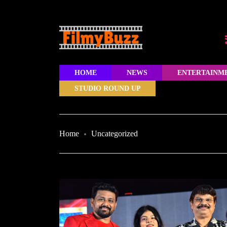
HOME
NEWS
ENTERTAINM
STUDIO ROUND UP
Home
Uncategorized