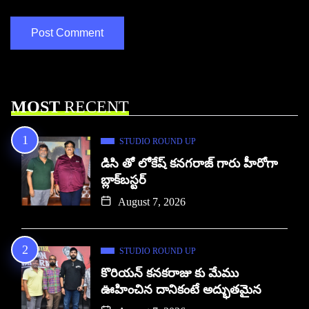
MOST
RECENT
STUDIO ROUND UP
డిసి తో లోకేష్ కనగరాజ్ గారు హీరోగా
బ్లాక్‌బస్టర్
August 7, 2026
STUDIO ROUND UP
కొరియన్ కనకరాజు కు మేము
ఊహించిన దానికంటే అద్భుతమైన