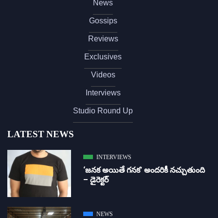
News
Gossips
Reviews
Exclusives
Videos
Interviews
Studio Round Up
LATEST NEWS
INTERVIEWS
‘జ‌న‌క అయితే గ‌న‌క‌’ అందరికీ నచ్చుతుంది
– డైరెక్ట‌ర్
NEWS