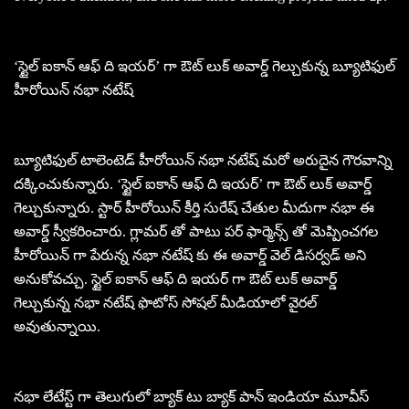
‘స్టైల్ ఐకాన్ ఆఫ్ ది ఇయర్’ గా ఔట్ లుక్ అవార్డ్ గెల్చుకున్న బ్యూటిఫుల్
హీరోయిన్ నభా నటేష్
బ్యూటిఫుల్ టాలెంటెడ్ హీరోయిన్ నభా నటేష్ మరో అరుదైన గౌరవాన్ని
దక్కించుకున్నారు. ‘స్టైల్ ఐకాన్ ఆఫ్ ది ఇయర్’ గా ఔట్ లుక్ అవార్డ్
గెల్చుకున్నారు. స్టార్ హీరోయిన్ కీర్తి సురేష్ చేతుల మీదుగా నభా ఈ
అవార్డ్ స్వీకరించారు. గ్లామర్ తో పాటు పర్ ఫార్మెన్స్ తో మెప్పించగల
హీరోయిన్ గా పేరున్న నభా నటేష్ కు ఈ అవార్డ్ వెల్ డిసర్వడ్ అని
అనుకోవచ్చు. స్టైల్ ఐకాన్ ఆఫ్ ది ఇయర్ గా ఔట్ లుక్ అవార్డ్
గెల్చుకున్న నభా నటేష్ ఫొటోస్ సోషల్ మీడియాలో వైరల్
అవుతున్నాయి.
నభా లేటేస్ట్ గా తెలుగులో బ్యాక్ టు బ్యాక్ పాన్ ఇండియా మూవీస్