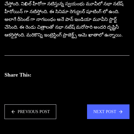
చేస్తోంది. నిఖిల్ హీరోగా నటిస్తున్న స్వయంభు మూవీలో నభా నటేష్
హీరోయిన్ గా నటిస్తోంది. ఈ సినిమా రెగ్యులర్ షూటింగ్ లో ఉంది.
అలాగే రీసెంట్ గా నాగబంధం అనే పాన్ ఇండియా మూవీని స్టార్ట్
చేసింది. ఈ రెండు చిత్రాలతో నభా నటేష్ మరోసారి అందరి దృష్టినీ
ఆకర్షిస్తోంది. మరికొన్ని ఇంట్రెస్టింగ్ ప్రాజెక్ట్స్ ఆమె ఖాతాలో ఉన్నాయి.
Share This:
PREVIOUS POST
NEXT POST