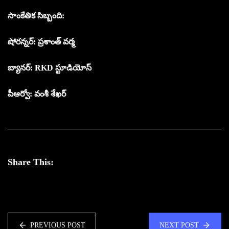
సాంకేతిక సిబ్బంది:
షోరన్నర్: ప్రశాంత్ వర్మ
బ్యానర్: RKD స్టూడియోస్
పీఆర్వో: వంశీ శేఖర్
Share This:
PREVIOUS POST
NEXT POST