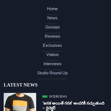
Home
News
Gossips
Reviews
Exclusives
Videos
Interviews
Studio Round Up
LATEST NEWS
INTERVIEWS
‘జ‌న‌క అయితే గ‌న‌క‌’ అందరికీ నచ్చుతుంది
– డైరెక్ట‌ర్