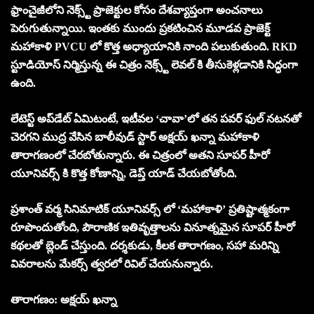
ఫ్రాంచైజీలోని నెక్స్ట్ ప్రాజెక్టుల కోసం దేశవ్యాప్తంగా అంచనాలు
పెరుగుతున్నాయి. ఇంతకు ముందు ప్రకటించిన మూడవ ప్రాజెక్ట్
మహాకాళి PVCU లో కొత్త అధ్యాయానికి నాంది పలుకుతుంది. RKD
స్టూడియోస్ నిర్మిస్తున్న ఈ చిత్రం నెక్స్ట్ లెవల్ కి తీసుకెళ్లడానికి సిద్ధంగా
ఉంది.
లేటెస్ట్ అప్‌డేట్ ఏమిటంటే, ఇటీవల ‘చావా’లో తన పవర్ ఫుల్ నటనతో
చెరగని ముద్ర వేసిన బాలీవుడ్ స్టార్ అక్షయ్ ఖన్నా మహాకాళి
తారాగణంలో చేరబోతున్నారు. ఈ చిత్రంలో అతని సూపర్ హీరో
యూనివర్స్ కి కొత్త కోణాన్ని, డెప్త్ యాడ్ చేయబోతోంది.
ప్రశాంత్ వర్మ సినిమాటిక్ యూనివర్స్ లో ‘మహాకాళి’ ప్రతిష్టాత్మకంగా
రూపొందుతోంది, పౌరాణిక ఇతివృత్తాలను వినూత్నమైన సూపర్ హీరో
కథలతో బ్లెండ్ చేస్తుంది. దర్శకుడు, కీలక తారాగణం, సహా మరిన్ని
వివరాలను మేకర్స్ త్వరలో రివిల్ చేయనున్నారు.
తారాగణం: అక్షయ్ ఖన్నా