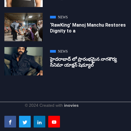
NEWS
‘RawKing’ Manoj Manchu Restores
Dignity to a
NEWS
హైదరాబాద్ లో ప్రారంభమైన నాగశౌర్య
సినిమా యాక్షన్ షెడ్యూల్
© 2024 Created with
inovies