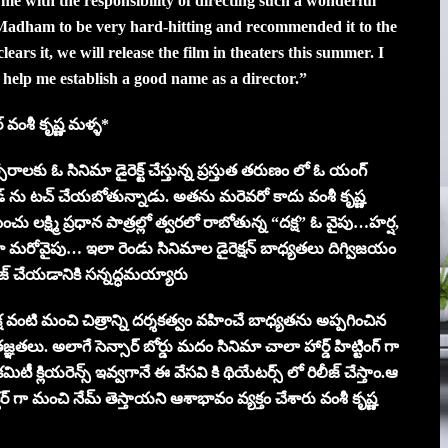
 with the responsibility of directing such a wonderful
 Madham to be very hard-hitting and recommended it to the
ears it, we will release the film in theaters this summer. I
 help me establish a good name as a director.”
్ వంశీ కృష్ణ మళ్ళ*
రాలకు ఓ సినిమా డైరెక్ట్ చేస్తున్న ప్రస్తుత తరుణం లో ఓ యంగ్
ుడ్ ను టచ్ చేయబోతున్నాడు. అతను మరెవరో కాదు వంశీ కృష్ణ
 లక్ష్మి ప్రధాన పాత్రల్లో త్వరలో రాబోతున్న “దక్ష” ఓ వైపు…హర్ష,
మా మరోవైపు… ఇలా రెండు సినిమాల డైరెక్షన్ బాధ్యతలు దిగ్విజయం
లీజ్ చేయడానికి సన్నద్ధమయ్యారు
 వంటి మంచి చిత్రాన్ని దర్శకత్వం వహించే బాధ్యతను అప్పగించిన
తజ్ఞతలు. అలాగే సెన్సార్ బోర్డు మదం సినిమా చాలా హార్డ్ హిట్టింగ్ గా
ిటీ క్లియరెన్స్ ఇవ్వగానే ఈ వేసవి కి థియేటర్స్ లో రిలీజ్ చేస్తాం.ఆ
్ గా మంచి నేమ్ తెస్తాయని ఆశాభావం వ్యక్తం చేశారు వంశీ కృష్ణ