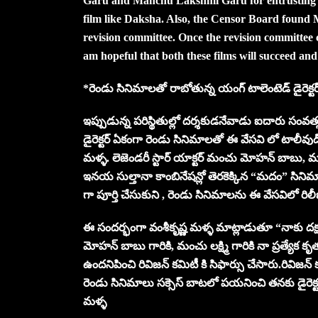
Garu and Manchu Lakshmi Garu for entrusting me
film like Daksha. Also, the Censor Board found
revision committee. Once the revision committee cl
am hopeful that both these films will succeed and
*రెండు సినిమాలతో రాబోతున్న యంగ్ టాలెంటెడ్ డైరెక్టర
ఇప్పుడున్న పరిస్థితుల్లో దర్శకుడనేవాడు ఐదారు సంవత్స
డైరెక్టర్ ఏకంగా రెండు సినిమాలతో ఈ వేసవి లో టాలీవ
మళ్ళ. లెజెండరీ స్టార్ యాక్టర్ మంచు మోహన్ బాబు, మంచు
ఇనయ సుల్తానా కాంబినేషన్లో తెరకెక్కిన “మదం” సిని
గా పూర్తి చేసుకుని , రెండు సినిమాలను ఈ వేసవిలో రి
ఈ సందర్భంగా వంశీకృష్ణ మళ్ళ మాట్లాడుతూ “నాకు దక్ష
మోహన్ బాబు గారికి, మంచు లక్ష్మి గారికి నా ప్రత్యేక కృ
ఉందనిపించి రివిజన్ కమిటీ కి సిఫార్సు చేసారు.రివిజన్ కమ
రెండు సినిమాలు సక్సెస్ బాటలో పయనించి తనకు డైరెక్టర
మళ్ళ