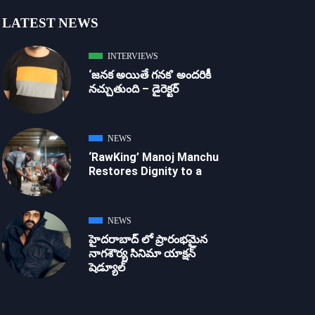
LATEST NEWS
INTERVIEWS
‘జ‌న‌క అయితే గ‌న‌క‌’ అందరికీ
నచ్చుతుంది – డైరెక్ట‌ర్
NEWS
‘RawKing’ Manoj Manchu
Restores Dignity to a
NEWS
హైదరాబాద్ లో ప్రారంభమైన
నాగశౌర్య సినిమా యాక్షన్
షెడ్యూల్