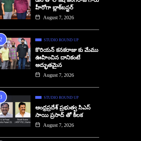
డిసి తో లోకేష్ కనగరాజ్ గారు
హీరోగా బ్లాక్‌బస్టర్
August 7, 2026
STUDIO ROUND UP
కొరియన్ కనకరాజు కు మేము
ఊహించిన దానికంటే
అద్భుతమైన
August 7, 2026
STUDIO ROUND UP
ఆంధ్రప్రదేశ్ ప్రభుత్వ సిఎస్
సాయి ప్రసాద్ తో కీలక
August 7, 2026