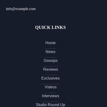
info@example.com
QUICK LINKS
Home
News
Gossips
Reviews
Exclusives
Videos
Interviews
Studio Round Up