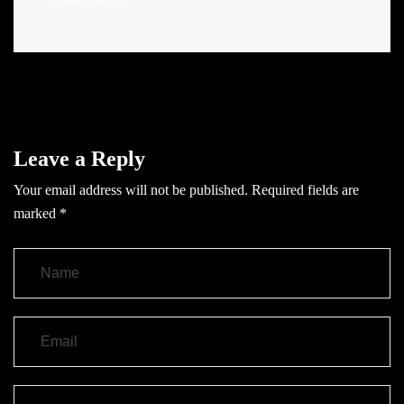
Leave a Reply
Your email address will not be published.
Required fields are
marked
*