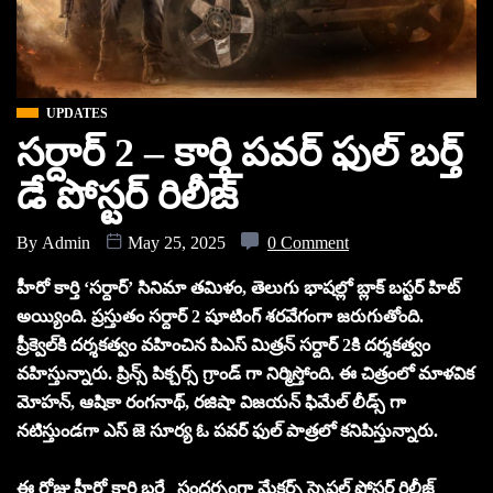
UPDATES
సర్దార్ 2 – కార్తి పవర్ ఫుల్ బర్త్
డే పోస్టర్ రిలీజ్
By
Admin
May 25, 2025
0 Comment
హీరో కార్తి ‘సర్దార్’ సినిమా తమిళం, తెలుగు భాషల్లో బ్లాక్ బస్టర్ హిట్
అయ్యింది. ప్రస్తుతం సర్దార్ 2 షూటింగ్ శరవేగంగా జరుగుతోంది.
ప్రీక్వెల్‌కి దర్శకత్వం వహించిన పిఎస్ మిత్రన్ సర్దార్ 2కి దర్శకత్వం
వహిస్తున్నారు. ప్రిన్స్ పిక్చర్స్ గ్రాండ్ గా నిర్మిస్తోంది. ఈ చిత్రంలో మాళవిక
మోహన్, ఆషికా రంగనాథ్, రజిషా విజయన్ ఫిమేల్ లీడ్స్ గా
నటిస్తుండగా ఎస్ జె సూర్య ఓ పవర్ ఫుల్ పాత్రలో కనిపిస్తున్నారు.
ఈ రోజు హీరో కార్తి బర్త్డే సందర్భంగా మేకర్స్ స్పెషల్ పోస్టర్ రిలీజ్