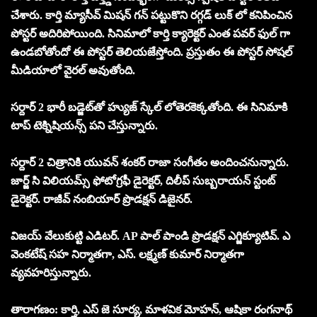
చేశారు. కార్తి మ్యాసీవ్ మిషన్ గన్ పట్టుకొని రగ్గడ్ లుక్ లో కనిపించిన
పోస్టర్ అదిరిపోయింది. సినిమాలో కార్తి క్యారెక్టర్ ఎంత పవర్ ఫుల్ గా
ఉండబోతోందో ఈ పోస్టర్ తెలియజేస్తోంది. ప్రస్తుతం ఈ పోస్టర్ సోషల్
మీడియాలో వైరల్ అవుతోంది.
సర్దార్ 2 భారీ బడ్జెట్‌తో హ్యుజ్ స్కేల్ లోతెరకెక్కతోంది. ఈ సినిమాకి
టాప్ టెక్నిషియన్స్ పని చేస్తున్నారు.
సర్దార్ 2 చిత్రానికి యువన్ శంకర్ రాజా సంగీతం అందించనున్నారు.
జార్జ్ సి విలియమ్స్ ఫోటోగ్రఫీ డైరెక్టర్, దిలీప్ సుబ్బరాయన్ స్టంట్
డైరెక్టర్. రాజీవ్ నంబియార్ ప్రొడక్షన్ డిజైనర్.
విజయ్ వేలుకుట్టి ఎడిటర్. AP పాల్ పాండి ప్రొడక్షన్ ఎగ్జిక్యూటివ్. ఎ
వెంకటేష్ సహ నిర్మాతగా, ఎస్. లక్ష్మణ్ కుమార్ నిర్మాతగా
వ్యవహరిస్తున్నారు.
తారాగణం: కార్తి, ఎస్ జె సూర్య, మాళవిక మోహన్, ఆషికా రంగనాథ్