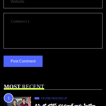
MOST
RECENT
STUDIO ROUND UP
డిసి తో లోకేష్ కనగరాజ్ గారు హీరోగా