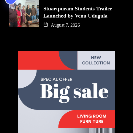
Stuartpuram Students Trailer
Launched by Venu Udugula
August 7, 2026