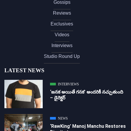
Gossips
Reviews
Exclusives
Videos
Interviews
Studio Round Up
LATEST NEWS
INTERVIEWS
‘జ‌న‌క అయితే గ‌న‌క‌’ అందరికీ నచ్చుతుంది
– డైరెక్ట‌ర్
NEWS
‘RawKing’ Manoj Manchu Restores