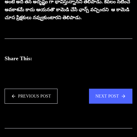
అంటే అది త‌న అదృష్టం గా భావిస్తున్నాన‌ని తెలిపాడు. కేవ‌లం న‌టించే
అవ‌కాశమే కాదు ఆయ‌న‌తొ కామెడి చేసే ఛాన్స్ వ‌చ్చింద‌ని ఆ కామెడి
చూస ప్రేక్ష‌కులు న‌వ్వుకుంటార‌ని తెలిపాడు.
Share This:
PREVIOUS POST
NEXT POST