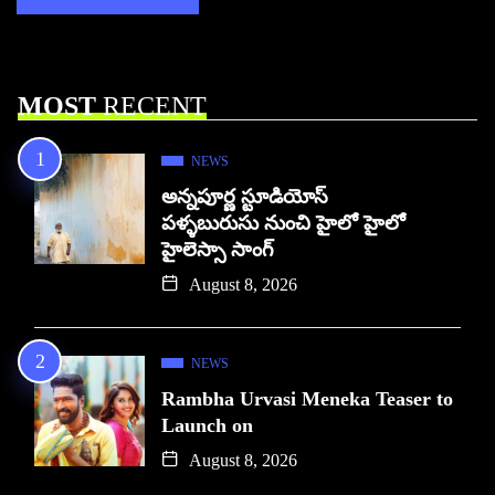
MOST
RECENT
NEWS
అన్నపూర్ణ స్టూడియోస్
పళ్ళబురుసు నుంచి హైలో హైలో
హైలెస్సా సాంగ్
August 8, 2026
NEWS
Rambha Urvasi Meneka Teaser to
Launch on
August 8, 2026