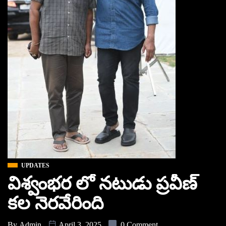
UPDATES
విశ్వంభర లో నటుడు ప్రవీణ్
కల నెరవేరింది
By
Admin
April 3, 2025
0 Comment