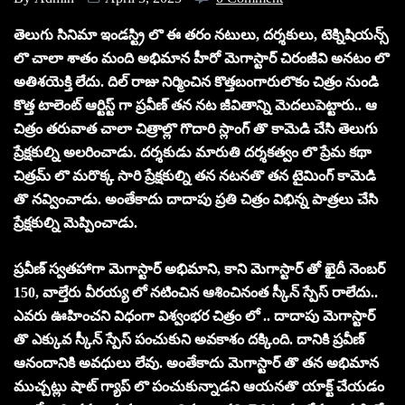
తెలుగు సినిమా ఇండస్ట్రి లొ ఈ త‌రం న‌టులు, ద‌ర్శ‌కులు, టెక్నిషియ‌న్స్
లొ చాలా శాతం మంది అభిమాన హీరో మెగాస్టార్ చిరంజీవి అన‌టం లొ
అతిశ‌యెక్తి లేదు. దిల్ రాజు నిర్మించిన కొత్త‌బంగారులొకం చిత్రం నుండి
కొత్త టాలెంట్ ఆర్టిస్ట్ గా ప్ర‌వీణ్ త‌న న‌ట జీవితాన్ని మెద‌లుపెట్టారు.. ఆ
చిత్రం త‌రువాత చాలా చిత్రాల్లొ గొదారి స్లాంగ్ తొ కామెడి చేసి తెలుగు
ప్రేక్ష‌కుల్ని అల‌రించాడు. ద‌ర్శ‌కుడు మారుతి దర్శ‌క‌త్వం లొ ప్రేమ క‌థా
చిత్ర‌మ్ లొ మ‌రొక్క సారి ప్రేక్ష‌కుల్ని త‌న న‌ట‌న‌తొ త‌న టైమింగ్ కామెడి
తొ న‌వ్వించాడు. అంతేకాదు దాదాపు ప్ర‌తి చిత్రం విభిన్న పాత్ర‌లు చేసి
ప్రేక్ష‌కుల్ని మెప్పించాడు.
ప్ర‌వీణ్ స్వ‌త‌హాగా మెగాస్టార్ అభిమాని, కాని మెగాస్టార్ తో ఖైదీ నెంబర్
150, వాల్తేరు వీరయ్య లో నటించిన ఆశించినంత స్కీన్ స్పేస్ రాలేదు..
ఎవరు ఊహించని విధంగా విశ్వంభ‌ర చిత్రం లో .. దాదాపు మెగాస్టార్
తొ ఎక్కువ స్కీన్ స్పేస్ పంచుకుని అవకాశం దక్కింది. దానికి ప్ర‌వీణ్
ఆనందానికి అవ‌ధులు లేవు. అంతేకాదు మెగాస్టార్ తొ త‌న అభిమాన
ముచ్చ‌ట్లు షాట్ గ్యాప్ లొ పంచుకున్నాడ‌ని ఆయ‌న‌తొ యాక్ట్ చేయ‌డం