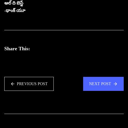
ఆల్ ది బెస్ట్
-థాంక్ యూ
Share This:
PREVIOUS POST
NEXT POST