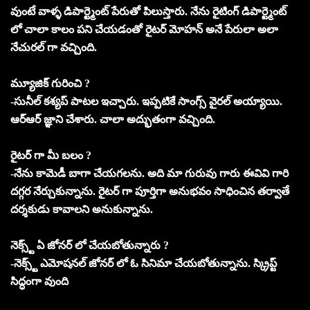
వుంటే వాళ్ళ డిపార్ట్మెంట్ పేరుతో పిలుస్తారు. నేను రైటింగ్ డిపార్ట్మెంట్
లో చాలా కాలం పని చేయడంతో రైటర్ మోహన్ అనే పేరులా అలా
నేచురల్ గా వచ్చింది.
మ్యూజిక్ గురించి ?
-సునీల్ కశ్యప్ పాటల ఇచ్చారు. ఇప్పటికే సాంగ్స్ వైరల్ అయ్యాయి.
ఆర్ఆర్ జ్ఞాని చేశారు. చాలా అద్భుతంగా వచ్చింది.
రైటర్ గా మీ బలం ?
-నేను కామెడీ బాగా చేయగలను. అది మా గురువు గారు ఈవివి గారి
దగ్గర నేర్చుకున్నాను. రైటర్ గా పూర్తిగా అనుభవం సాధించిన తర్వాతే
దర్శకుడు కావాలని అనుకున్నాను.
నెక్స్ట్ ఏ జోనర్ లో చేయబోతున్నారు ?
-నెక్స్ట్ ఎమోషనల్ జోనర్ లో ఓ సినిమా చేయబోతున్నాను. స్క్రిప్ట్
సిద్ధంగా వుంది