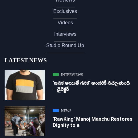
Exclusives
Videos
Interviews
Studio Round Up
LATEST NEWS
INTERVIEWS
‘జ‌న‌క అయితే గ‌న‌క‌’ అందరికీ నచ్చుతుంది
– డైరెక్ట‌ర్
NEWS
‘RawKing’ Manoj Manchu Restores
Dignity to a