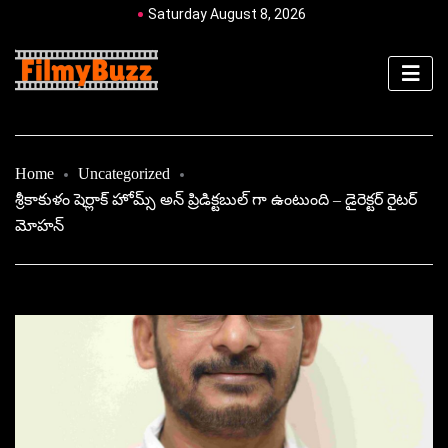
Saturday August 8, 2026
Home
Uncategorized
శ్రీకాకుళం షెర్లాక్ హోమ్స్‌ అన్ ప్రిడిక్టబుల్ గా ఉంటుంది – డైరెక్టర్ రైటర్
మోహన్