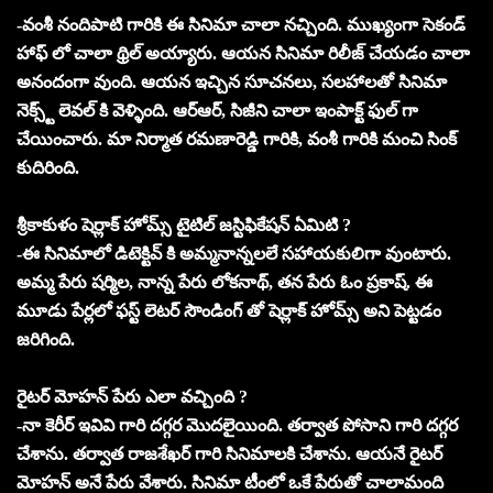
-వంశీ నందిపాటి గారికి ఈ సినిమా చాలా నచ్చింది. ముఖ్యంగా సెకండ్
హాఫ్ లో చాలా థ్రిల్ అయ్యారు. ఆయన సినిమా రిలీజ్ చేయడం చాలా
అనందంగా వుంది. ఆయన ఇచ్చిన సూచనలు, సలహాలతో సినిమా
నెక్స్ట్ లెవల్ కి వెళ్ళింది. ఆర్ఆర్, సిజీని చాలా ఇంపాక్ట్ ఫుల్ గా
చేయించారు. మా నిర్మాత రమణారెడ్డి గారికి, వంశీ గారికి మంచి సింక్
కుదిరింది.
శ్రీకాకుళం షెర్లాక్ హోమ్స్‌ టైటిల్ జస్టిఫికేషన్ ఏమిటి ?
-ఈ సినిమాలో డిటెక్టివ్ కి అమ్మనాన్నలలే సహాయకులిగా వుంటారు.
అమ్మ పేరు షర్మిల, నాన్న పేరు లోకనాథ్, తన పేరు ఓం ప్రకాష్. ఈ
మూడు పేర్లలో ఫస్ట్ లెటర్ సౌండింగ్ తో షెర్లాక్ హోమ్స్‌ అని పెట్టడం
జరిగింది.
రైటర్ మోహన్ పేరు ఎలా వచ్చింది ?
-నా కెరీర్ ఇవివి గారి దగ్గర మొదలైయింది. తర్వాత పోసాని గారి దగ్గర
చేశాను. తర్వాత రాజశేఖర్ గారి సినిమాలకి చేశాను. ఆయనే రైటర్
మోహన్ అనే పేరు వేశారు. సినిమా టీంలో ఒకే పేరుతో చాలామంది