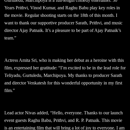
Gurtuledu, Marchipoya is a full-length comedy entertainer. 30
Years Prithvi, Vinod Kumar, and Raghu Babu play key roles in
the movie. Regular shooting starts on the 18th of this month. I
want to thank our supportive producer Sarath, Prithvi, and music
director Ajay Patnaik. It’s a pleasure to be part of Ajay Patnaik’s
team.”
Actress Amita Sri, who is making her debut as a heroine with this
film, expressed her gratitude: “I’m excited to be in the lead role for
Teliyadu, Gurtuledu, Marchipoya. My thanks to producer Sarath
and director Venkatesh for this wonderful opportunity in my first
film.”
Lead actor Nivas added, “Hello, everyone. Thanks to our launch
event guests Raghu Babu, Prithvi, and R. P. Patnaik. This movie
is an entertaining film that will bring a lot of joy to everyone. I am