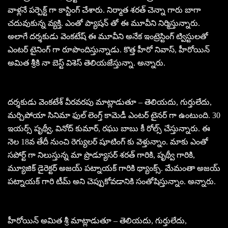
వాళ్లనే పర్పెక్ట్ గా కాస్టింగ్ చేశారు. నిర్మాత శరత్ చెన్నా గారు బాగా
చదువుకున్న వ్యక్తి. ఎంతో ప్యాషన్ తో ఈ మూవీని నిర్మిస్తున్నారు.
అలాగే దర్శకుడు వెంకటేష్ ఈ మూవీని అనేక ఇంట్రెస్టింగ్ ట్విస్టులతో
ఎంటర్ టైనింగ్ గా రూపొందిస్తున్నాడు. కొత్త హీరో నివాస్, హీరోయిన్
అమిత శ్రీకి నా బెస్ట్ విశెస్ తెలియజేస్తున్నా. అన్నారు.
దర్శకుడు వెంకటేశ్ వీరవరపు మాట్లాడుతూ – తెలియదు, గుర్తులేదు,
మర్చిపోయా సినిమా ఫుల్ లెంగ్త్ కామెడీ ఎంటర్ టైనర్ గా ఉంటుంది. 30
ఇయర్స్ పృథ్వీ, వినోద్ కుమార్, రఘు బాబు కీ రోల్స్ చేస్తున్నారు. ఈ
నెల 18వ తేదీ నుంచి రెగ్యులర్ షూటింగ్ కు వెళ్తున్నాం. మాకు ఎంతో
సపోర్ట్ గా నిలుస్తున్న మా ప్రొడ్యూసర్ శరత్ గారికి, పృథ్వీ గారికి,
మ్యూజిక్ డైరెక్టర్ అజయ్ పట్నాయక్ గారికి థ్యాంక్స్. మేమంతా అజయ్
పట్నాయక్ గారి టీమ్ అని చెప్పుకోవడానికి సంతోషిస్తున్నాం. అన్నారు.
హీరోయిన్ అమిత శ్రీ మాట్లాడుతూ – తెలియదు, గుర్తులేదు,