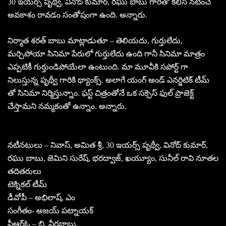
30 ఇయర్స్ పృథ్వీ, వినోద్ కుమార్, రఘు బాబు గారితో కలిసి నటించే
అవకాశం రావడం సంతోషంగా ఉంది. అన్నారు.
నిర్మాత శరత్ బాబు మాట్లాడుతూ – తెలియదు, గుర్తులేదు,
మర్చిపోయా సినిమా పేరులో గుర్తులేదు ఉంది గానీ సినిమా మాత్రం
ఎప్పటికీ గుర్తుండిపోయేలా ఉంటుంది. మా మూవీకి సపోర్ట్ గా
నిలుస్తున్న పృథ్వీ గారికి థ్యాంక్స్. అలాగే యంగ్ అండ్ ఎనర్జిటిక్ టీమ్
తో సినిమా నిర్మిస్తున్నాం. ఫస్ట్ చిత్రంతోనే ఒక సక్సెస్ ఫుల్ ప్రాజెక్ట్
చేస్తామని నమ్మకంతో ఉన్నాం. అన్నారు.
నటీనటులు – నివాస్, అమిత శ్రీ, 30 ఇయర్స్ పృథ్వీ, వినోద్ కుమార్,
రఘు బాబు, జెమిని సురేష్, భరద్వాజ్, ఖయ్యూం, సునీల్ రావి నూతల
తదితరులు
టెక్నికల్ టీమ్
డీవోపీ – అభిలాష్, ఎం
సంగీతం- అజయ్ పట్నాయక్
పీఆర్ఓ – బి. వీరబాబు.