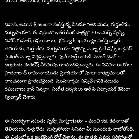
మూవీ “తెలియదు, గుర్తులేదు, మర్చిపోయా”
నివాస్, అమిత శ్రీ జంటగా నటిస్తున్న సినిమా “తెలియదు, గుర్తులేదు,
మర్చిపోయా”. ఈ చిత్రంలో ఇతర కీలక పాత్రల్లో 30 ఇయర్స్ పృథ్వీ,
వినోద్ కుమార్, రఘు బాబు, భరద్వాజ్, ఖయ్యూం నటిస్తున్నారు.
తెలియదు, గుర్తులేదు, మర్చిపోయా చిత్రాన్ని చెన్నా క్రియేషన్స్ బ్యానర్
పై శరత్ చెన్నా నిర్మిస్తున్నారు. ఫుల్ లెంగ్త్ కామెడీ ఎంటర్ టైనర్ గా
దర్శకుడు వెంకటేష్ వీరవరపు రూపొందిస్తున్నారు. ఈ సినిమా ఈ రోజు
హైదరాబాద్ రామానాయుడు స్టూడియోలో పూజా కార్యక్రమాలతో
లాంఛనంగా ప్రారంభమైంది. ముహూర్తపు సన్నివేశానికి నటుడు
రఘుబాబు క్లాప్ నివ్వగా, సంగీత దర్శకులు ఆర్ పి పట్నాయక్ కెమెరా
స్విచ్ఛాన్ చేశారు.
ఈ సందర్భగా నటుడు పృథ్వీ మాట్లాడుతూ – మంచి కథ, కథనాలతో
తెలియదు, గుర్తులేదు, మర్చిపోయా సినిమా మీ ముందుకు రాబోతోంది.
ఈ చిత్రంలో ఒక ఇంట్రెస్టింగ్ రోల్ చేశాను. ఈ పాత్రకు ఎవరు సరిపోతారో