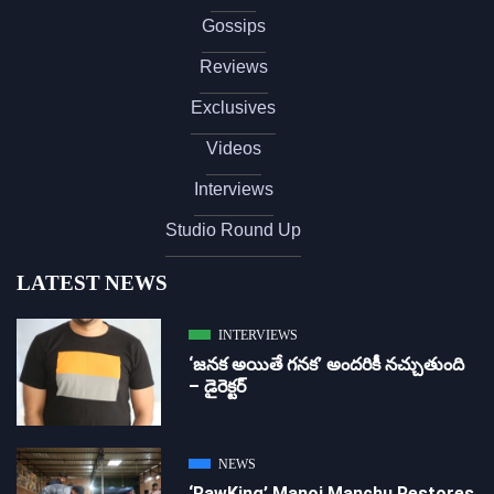
Gossips
Reviews
Exclusives
Videos
Interviews
Studio Round Up
LATEST NEWS
INTERVIEWS
‘జ‌న‌క అయితే గ‌న‌క‌’ అందరికీ నచ్చుతుంది
– డైరెక్ట‌ర్
NEWS
‘RawKing’ Manoj Manchu Restores