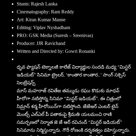
Stunts: Rajesh Lanka
Cinematography: Ram Reddy
Art: Kiran Kumar Manne
Editing: Viplav Nyshadham
PRO: GSK Media (Suresh – Sreenivas)
Producer: JJR Ravichand
Written and Directed by: Gowri Ronanki
ధృవ ఫ్యాషన్ టెక్నాలజీ కాలేజ్ విద్యార్థుల సందడి మధ్య “మిస్టర్
ఇడియ‌ట్‌” సినిమా ట్రైలర్, ‘కాంతార కాంతార..’ సాంగ్ సక్సెస్
సెలబ్రేషన్స్
మాస్ మహరాజ్ రవితేజ తమ్ముడు రఘు కొడుకు మాధవ్
హీరోగా న‌టిస్తోన్న‌ సినిమా “మిస్టర్ ఇడియ‌ట్‌”. ఈ చిత్రంలో
సిమ్రాన్ శ‌ర్మ హీరోయిన్‌గా న‌టిస్తోంది. జేజేఆర్ ఎంటర్ టైన్
మెంట్స్ ఎల్ఎల్ పీ పతాకంపై శ్రీమతి యలమంచి రాణి
సమర్పణలో నిర్మాత జె జే ఆర్ రవిచంద్ “మిస్టర్ ఇడియ‌ట్‌”
సినిమాను నిర్మిస్తున్నారు. గౌరీ రోణంకి దర్శకత్వం వహిస్తున్నారు.