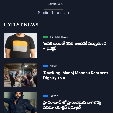
Interviews
Studio Round Up
LATEST NEWS
INTERVIEWS
‘జ‌న‌క అయితే గ‌న‌క‌’ అందరికీ నచ్చుతుంది
– డైరెక్ట‌ర్
NEWS
‘RawKing’ Manoj Manchu Restores
Dignity to a
NEWS
హైదరాబాద్ లో ప్రారంభమైన నాగశౌర్య
సినిమా యాక్షన్ షెడ్యూల్