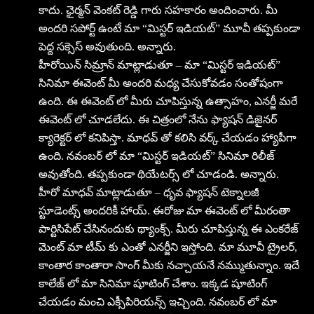
కాదు. ఛైర్మన్ వెంకట్ రెడ్డి గారు సహకారం అందించారు. మీ
అందరి సపోర్ట్ ఉంటే మా “మిస్టర్ ఇడియ‌ట్‌” మూవీ తప్పకుండా
పెద్ద సక్సెస్ అవుతుంది. అన్నారు.
హీరోయిన్ సిమ్రాన్ మాట్లాడుతూ – మా “మిస్టర్ ఇడియ‌ట్‌”
సినిమా ఈవెంట్ మీ అందరి మధ్య చేసుకోవడం సంతోషంగా
ఉంది. ఈ ఈవెంట్ లో మీరు చూపిస్తున్న ఉత్సాహం, ఎనర్జీ మరే
ఈవెంట్ లో చూడలేదు. ఈ చిత్రంలో నేను ఫ్యాషన్ డిజైనర్
క్యారెక్టర్ లో కనిపిస్తా. మాధవ్ తో కలిసి వర్క్ చేయడం హ్యాపీగా
ఉంది. నవంబర్ లో మా “మిస్టర్ ఇడియ‌ట్‌” సినిమా రిలీజ్
అవుతోంది. తప్పకుండా థియేటర్స్ లో చూడండి. అన్నారు.
హీరో మాధవ్ మాట్లాడుతూ – ధృవ ఫ్యాషన్ టెక్నాలజీ
స్టూడెంట్స్ అందరికీ హాయ్. ఈరోజు మా ఈవెంట్ లో మీరంతా
పార్టిసిపేట్ చేసినందుకు థ్యాంక్స్. మీరు చూపిస్తున్న ఈ ఎంకరేజ్
మెంట్ మా టీమ్ కు ఎంతో ఎనర్జీని ఇస్తోంది. మా మూవీ ట్రైలర్,
కాంతార కాంతారా సాంగ్ మీకు నచ్చాయనే నమ్ముతున్నాం. ఇదే
కాలేజ్ లో మా సినిమా షూటింగ్ చేశాం. ఇక్కడ షూటింగ్
చేయడం మంచి ఎక్సీపిరియన్స్ ఇచ్చింది. నవంబర్ లో మా