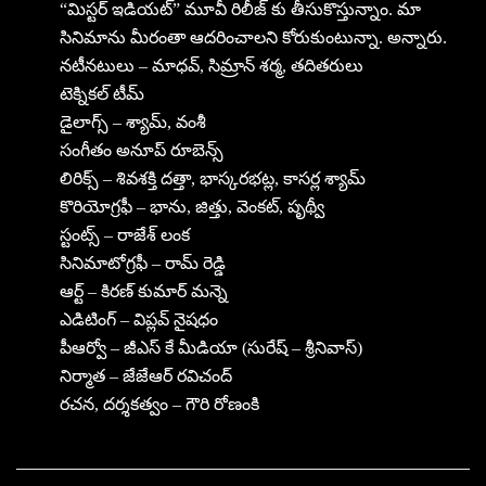
“మిస్టర్ ఇడియ‌ట్‌” మూవీ రిలీజ్ కు తీసుకొస్తున్నాం. మా
సినిమాను మీరంతా ఆదరించాలని కోరుకుంటున్నా. అన్నారు.
నటీనటులు – మాధ‌వ్‌, సిమ్రాన్ శ‌ర్మ‌, తదితరులు
టెక్నికల్ టీమ్
డైలాగ్స్ – శ్యామ్, వంశీ
సంగీతం అనూప్ రూబెన్స్
లిరిక్స్ – శివశక్తి దత్తా, భాస్కరభట్ల, కాసర్ల శ్యామ్
కొరియోగ్రఫీ – భాను, జిత్తు, వెంకట్, పృథ్వీ
స్టంట్స్ – రాజేశ్ లంక
సినిమాటోగ్రఫీ – రామ్ రెడ్డి
ఆర్ట్ – కిరణ్ కుమార్ మన్నె
ఎడిటింగ్ – విప్లవ్ నైషధం
పీఆర్వో – జీఎస్ కే మీడియా (సురేష్ – శ్రీనివాస్)
నిర్మాత – జేజేఆర్ రవిచంద్
రచన, దర్శకత్వం – గౌరి రోణంకి