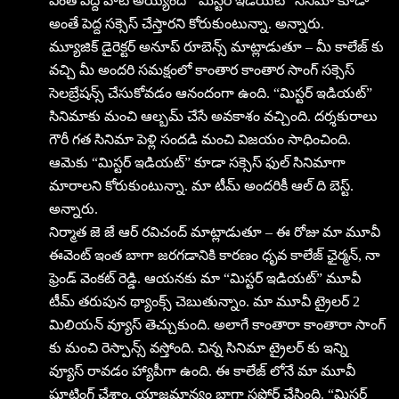
ఎంత పెద్ద హిట్ అయ్యిందో “మిస్టర్ ఇడియ‌ట్‌” సినిమా కూడా
అంతే పెద్ద సక్సెస్ చేస్తారని కోరుకుంటున్నా. అన్నారు.
మ్యూజిక్ డైరెక్టర్ అనూప్ రూబెన్స్ మాట్లాడుతూ – మీ కాలేజ్ కు
వచ్చి మీ అందరి సమక్షంలో కాంతార కాంతార సాంగ్ సక్సెస్
సెలబ్రేషన్స్ చేసుకోవడం ఆనందంగా ఉంది. “మిస్టర్ ఇడియ‌ట్‌”
సినిమాకు మంచి ఆల్బమ్ చేసే అవకాశం వచ్చింది. దర్శకురాలు
గౌరీ గత సినిమా పెళ్లి సందడి మంచి విజయం సాధించింది.
ఆమెకు “మిస్టర్ ఇడియ‌ట్‌” కూడా సక్సెస్ ఫుల్ సినిమాగా
మారాలని కోరుకుంటున్నా. మా టీమ్ అందరికీ ఆల్ ది బెస్ట్.
అన్నారు.
నిర్మాత జె జే ఆర్ రవిచంద్ మాట్లాడుతూ – ఈ రోజు మా మూవీ
ఈవెంట్ ఇంత బాగా జరగడానికి కారణం ధృవ కాలేజ్ ఛైర్మన్, నా
ఫ్రెండ్ వెంకట్ రెడ్డి. ఆయనకు మా “మిస్టర్ ఇడియ‌ట్‌” మూవీ
టీమ్ తరుపున థ్యాంక్స్ చెబుతున్నాం. మా మూవీ ట్రైలర్ 2
మిలియన్ వ్యూస్ తెచ్చుకుంది. అలాగే కాంతారా కాంతారా సాంగ్
కు మంచి రెస్పాన్స్ వస్తోంది. చిన్న సినిమా ట్రైలర్ కు ఇన్ని
వ్యూస్ రావడం హ్యాపీగా ఉంది. ఈ కాలేజ్ లోనే మా మూవీ
షూటింగ్ చేశాం. యాజమాన్యం బాగా సపోర్ట్ చేసింది. “మిస్టర్