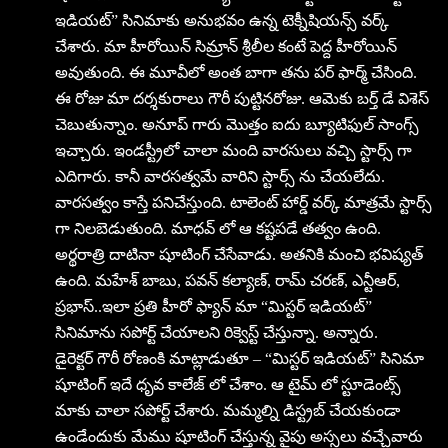
ఇడియ‌ట్‌” సినిమాకు అనుభవం ఉన్న టెక్నీషియన్స్ వర్క్
చేశారు. మా హీరోయిన్ సిమ్రాన్ శ్రీలీల కంటే పెద్ద హీరోయిన్
అవుతుంది. ఈ మూవీలో అంత బాగా తను పర్ ఫార్మ్ చేసింది.
ఈ రోజు మా దర్శకురాలు గౌరీ పుట్టినరోజు. ఆమెకు బర్త్ డే విశెస్
చెబుతున్నాం. అనూప్ గారు మొత్తం ఐదు బ్యూటిఫుల్ సాంగ్స్
ఇచ్చారు. ఇండస్ట్రీలో చాలా మంది వారసులు వచ్చి స్టార్స్ గా
ఎదిగారు. కానీ వారసత్వమే వారిని స్టార్స్ ను చేయలేదు.
వారసత్వం కాస్తే పనిచేస్తుంది. టాలెంట్ హార్డ్ వర్క్ మాత్రమే స్టార్స్
గా నిలబెడుతుంది. మాధవ్ లో ఆ కష్టపడే తత్వం ఉంది.
అర్థరాత్రి దాటినా షూటింగ్ చేసేవాడు. అతనికి మంచి భవిష్యత్
ఉంది. మహేశ్ బాబు, పవన్ కల్యాణ్, రామ్ చరణ్, ఎన్టీఆర్,
ప్రభాస్..ఇలా ప్రతి హీరో ఫ్యాన్ మా “మిస్టర్ ఇడియ‌ట్‌”
సినిమాను సపోర్ట్ చేయాలని రిక్వెస్ట్ చేస్తున్నా. అన్నారు.
డైరెక్టర్ గౌరీ రోణంకి మాట్లాడుతూ – “మిస్టర్ ఇడియ‌ట్‌” సినిమా
షూటింగ్ ఇదే ధృవ కాలేజ్ లో చేశాం. ఆ టైమ్ లో స్టూడెంట్స్
మాకు చాలా సపోర్ట్ చేశారు. మమ్మల్ని డిస్ట్రబ్ చేయకుండా
ఉండేందుకు మేము షూటింగ్ చేస్తున్న వైపు అస్సలు వచ్చేవారు