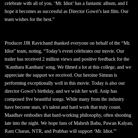
celebrate with all of you. ‘Mr. Idiot’ has a fantastic album, and I
hope it becomes as successful as Director Gowri’s last film. Our
team wishes for the best.”
Producer JJR Ravichand thanked everyone on behalf of the “Mr.
Idiot” team, noting, “Today’s event celebrates our movie. Our
trailer has received 2 million views and positive feedback for the
‘Kanthara Kanthara’ song. We filmed a lot at this college, and we
appreciate the support we received. Our heroine Simran is
performing exceptionally well in this movie. Today is also our
director Gowri’s birthday, and we wish her well. Anip has
composed five beautiful songs. While many from the industry
have become stars, it’s talent and hard work that truly count.
Maadhav embodies that hard-working philosophy, often shooting
late into the night. We hope fans of Mahesh Babu, Pawan Kalyan,
Ram Charan, NTR, and Prabhas will support ‘Mr. Idiot.'”