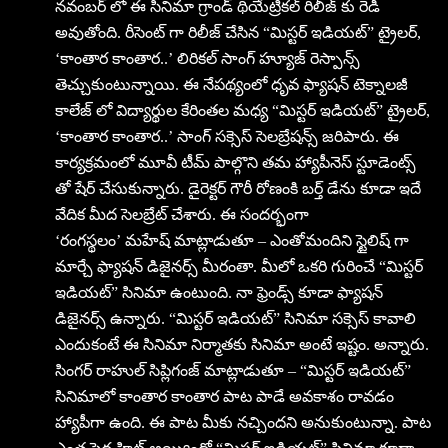
నవంబర్ లో ఈ సినిమా గ్రాండ్ థియేట్రికల్ రిలీజ్ కు రెడీ
అవుతోంది. రీసెంట్ గా రిలీజ్ చేసిన “మిస్టర్ ఇడియ‌ట్‌” ట్రైలర్,
‘కాంతార కాంతార..’ లిరికల్ సాంగ్ హ్యూజ్ రెస్పాన్స్
తెచ్చుకుంటున్నాయి. ఈ నేపథ్యంలో ధృవ ఫ్యాషన్ టెక్నాలజీ
కాలేజ్ లో విద్యార్థుల కేరింతల మధ్య “మిస్టర్ ఇడియ‌ట్‌” ట్రైలర్,
‘కాంతార కాంతార..’ సాంగ్ సక్సెస్ సెలబ్రేషన్స్ జరిపారు. ఈ
కార్యక్రమంలో మూవీ టీమ్ పాల్గొని తమ హ్యాపీనెస్ స్టూడెంట్స్
తో షేర్ చేసుకున్నారు. డైరెక్టర్ గౌరీ రోణంకి బర్త్ డేను కూడా ఇదే
వేదిక మీద సెలబ్రేట్ చేశారు. ఈ సందర్భంగా
‘రంగస్థలం’ మహేష్ మాట్లాడుతూ – ఎంతోమందిని స్టైలిష్ గా
మార్చే ఫ్యాషన్ డిజైనర్స్ మీరంతా. మీలో ఒకరి గురించే “మిస్టర్
ఇడియ‌ట్‌” సినిమా ఉంటుంది. నా ఫ్రెండ్స్ కూడా ఫ్యాషన్
డిజైనర్స్ ఉన్నారు. “మిస్టర్ ఇడియ‌ట్‌” సినిమా సక్సెస్ కావాలి
ఎందుకంటే ఈ సినిమా నిర్మాతకు సినిమా అంటే ఇష్టం. అన్నారు.
సింగర్ రాహుల్ సిప్లిగంజ్ మాట్లాడుతూ – “మిస్టర్ ఇడియ‌ట్‌”
సినిమాలో కాంతార కాంతార పాట పాడే అవకాశం రావడం
హ్యాపీగా ఉంది. ఈ పాట మీకు నచ్చిందని అనుకుంటున్నా. పాట