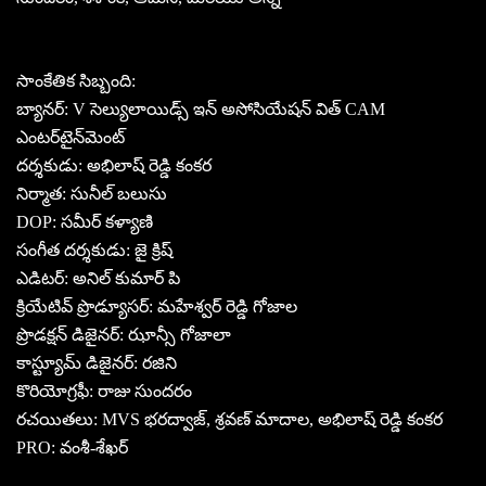
సాంకేతిక సిబ్బంది:
బ్యానర్: V సెల్యులాయిడ్స్ ఇన్ అసోసియేషన్ విత్ CAM
ఎంటర్‌టైన్‌మెంట్
దర్శకుడు: అభిలాష్ రెడ్డి కంకర
నిర్మాత: సునీల్ బలుసు
DOP: సమీర్ కళ్యాణి
సంగీత దర్శకుడు: జై క్రిష్
ఎడిటర్: అనిల్ కుమార్ పి
క్రియేటివ్ ప్రొడ్యూసర్: మహేశ్వర్ రెడ్డి గోజాల
ప్రొడక్షన్ డిజైనర్: ఝాన్సీ గోజాలా
కాస్ట్యూమ్ డిజైనర్: రజిని
కొరియోగ్రఫీ: రాజు సుందరం
రచయితలు: MVS భరద్వాజ్, శ్రవణ్ మాదాల, అభిలాష్ రెడ్డి కంకర
PRO: వంశీ-శేఖర్