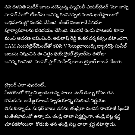
నవ దళపతి సుధీర్ బాబు నటిస్తున్న ఫ్యామిలీ ఎంటర్‌టైనర్ ’మా నాన్న
సూపర్ హీరో’ టీజర్‌ను ఆవిష్కరించినప్పటి నుండి భారీస్థాయిలో
అభిమానుల్లో సందడి చేసింది. టీజర్ నిజంగానే సినిమా
పూర్వాపరాలను పరిచయం చేసింది. మొదటి రెండు పాటలకు కూడా
మంచి ఆదరణ లభించింది. అభిలాష్ రెడ్డి కంకర దర్శకత్వం వహించగా,
CAM ఎంటర్‌టైన్‌మెంట్‌తో కలిసి V సెల్యులాయిడ్స్ బ్యానర్‌పై సునీల్
బలుసు నిర్మించిన ఈ చిత్రం థియేట్రికల్ ట్రైలర్‌ను ఈరోజు
ఆవిష్కరించింది. సూపర్ స్టార్ మహేష్ బాబు ట్రైలర్ లాంచ్ చేశారు.
ట్రైలర్ ఎలా వుందంటే..
పేదరికంతో కొట్టుమిట్టాడుతున్న సాయి చంద్ డబ్బు కోసం తన
కొడుకును అమ్మేయాలనే హృదయాన్ని కదిలించే నిర్ణయం
తీసుకున్నాడు. సుధీర్ బాబు తనను తండ్రిలా పెంచిన సాయాజీ షిండేకి
అంకితభావంతో ఉన్నాడు. తండ్రి చాలా నిర్లక్ష్యంగా, తండ్రి పట్ల శ్రద్ధ
చూపకపోయినా, కొడుకు తన తండ్రి పట్ల చాలా శ్రద్ధ వహిస్తాడు.