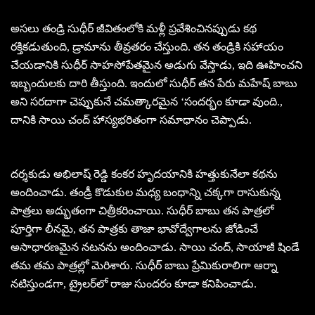
అసలు తండ్రి సుధీర్ జీవితంలోకి మళ్లీ ప్రవేశించినప్పుడు కథ
రక్తికడుతుంది, డ్రామాను తీవ్రతరం చేస్తుంది. తన తండ్రికి సహాయం
చేయడానికి సుధీర్ సాహసోపేతమైన అడుగు వేస్తాడు, ఇది ఊహించని
ఇబ్బందులకు దారి తీస్తుంది. ఇందులో సుధీర్ తన పేరు మహేష్ బాబు
అని సరదాగా చెప్పుకునే చమత్కారమైన ‘సందర్భం కూడా వుంది.,
దానికి సాయి చంద్ హాస్యభరితంగా సమాధానం చెప్పాడు.
దర్శకుడు అభిలాష్ రెడ్డి కంకర హృదయానికి హత్తుకునేలా కథను
అందించాడు. తండ్రీ కొడుకుల మధ్య బంధాన్ని చక్కగా రాసుకున్న
పాత్రలు అద్భుతంగా చిత్రీకరించాయి. సుధీర్ బాబు తన పాత్రలో
పూర్తిగా లీనమై, తన పాత్రకు తాజా భావోద్వేగాలను జోడించే
అసాధారణమైన నటనను అందించాడు. సాయి చంద్, సాయాజీ షిండే
తమ తమ పాత్రల్లో మెరిశారు. సుధీర్ బాబు ప్రేమికురాలిగా ఆర్నా
నటిస్తుండగా, ట్రైలర్‌లో రాజు సుందరం కూడా కనిపించాడు.