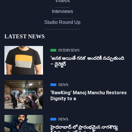
Videos
Interviews
Studio Round Up
LATEST NEWS
INTERVIEWS
‘జ‌న‌క అయితే గ‌న‌క‌’ అందరికీ నచ్చుతుంది
– డైరెక్ట‌ర్
NEWS
‘RawKing’ Manoj Manchu Restores
Dignity to a
NEWS
హైదరాబాద్ లో ప్రారంభమైన నాగశౌర్య