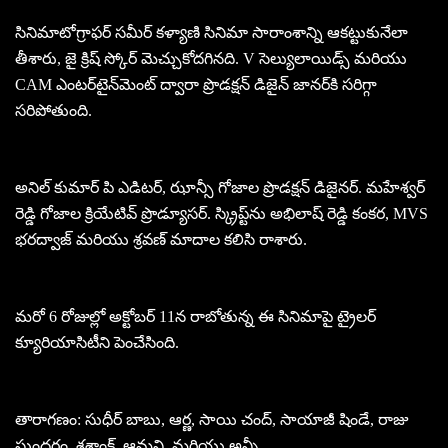
సినిమాటోగ్రాఫర్ సమీర్ కళ్యాణి సినిమా సారాంశాన్ని ఆకట్టుకునేలా
తీశారు, జై క్రిష్ స్కోర్ మెచ్చుకోదగినది. V సెల్యులాయిడ్స్ మరియు
CAM ఎంటర్‌టైన్‌మెంట్ ద్వారా ప్రొడక్షన్ డిజైన్ జానర్‌కి సరిగ్గా
సరిపోతుంది.
అనిల్ కుమార్ పి ఎడిటర్, ఝాన్సీ గోజాల ప్రొడక్షన్ డిజైనర్. మహేశ్వర్
రెడ్డి గోజాల క్రియేటివ్ ప్రొడ్యూసర్. స్క్రిప్ట్‌ను అభిలాష్ రెడ్డి కంకర, MVS
భరద్వాజ్ మరియు శ్రవణ్ మాదాల కలిసి రాశారు.
మరో 6 రోజుల్లో అక్టోబర్ 11న రాబోతున్న ఈ సినిమాపై ట్రైలర్
క్యూరియాసిటీని పెంచేసింది.
తారాగణం: సుధీర్ బాబు, ఆర్ణ, సాయి చంద్, సాయాజీ షిండే, రాజు
సుందరం, శశాంక్, ఆమని, మరియు అన్నీ