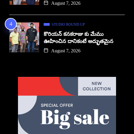
August 7, 2026
STUDIO ROUND UP
కొరియన్ కనకరాజు కు మేము
ఊహించిన దానికంటే అద్భుతమైన
August 7, 2026