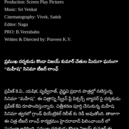
Production: Screen Play Pictures
Music: Sri Venkat
Cinematography: Vivek, Satish
Editor: Nagu
PRO: B.Veerababu
Written & Directed by: Praveen K.V.
ప్రముఖ దర్శకుడు కొండా విజయ్ కుమార్ చేతుల మీదుగా ఘనంగా
“మహీష” సినిమా టీజర్ లాంఛ్
ప్రవీణ్ కె.వి., యషిక, పృథ్వీరాజ్, వైష్ణవి ప్రధాన పాత్రల్లో నటిస్తున్న
సినిమా “మహీష”. ఈ చిత్రాన్ని స్క్రీన్ ప్లే పిక్చర్స్ బ్యానర్ పై దర్శకుడు
ప్రవీణ్ కేవి రూపొందిస్తున్నారు. చిత్రీకరణ పూర్తి చేసుకున్న మహీష
సినిమా త్వరలో గ్రాండ్ థియేట్రికల్ రిలీజ్ కు రెడీ అవుతోంది. తాజాగా
ఈ చిత్ర టీజర్ లాంఛ్ కార్యక్రమం హైదరాబాద్ ఫిలింఛాంబర్ లో
ఘనంగా జరిగింది. ప్రముఖ దర్శకుడు కొండా విజయ్ కుమార్ ఈ