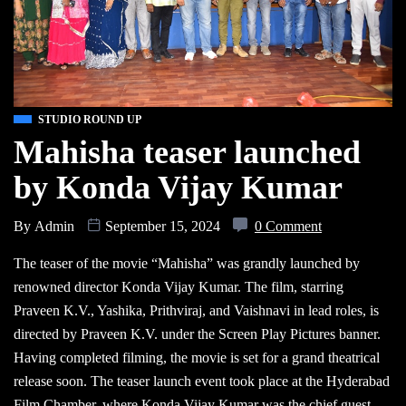
STUDIO ROUND UP
Mahisha teaser launched
by Konda Vijay Kumar
By
Admin
September 15, 2024
0 Comment
The teaser of the movie “Mahisha” was grandly launched by
renowned director Konda Vijay Kumar. The film, starring
Praveen K.V., Yashika, Prithviraj, and Vaishnavi in lead roles, is
directed by Praveen K.V. under the Screen Play Pictures banner.
Having completed filming, the movie is set for a grand theatrical
release soon. The teaser launch event took place at the Hyderabad
Film Chamber, where Konda Vijay Kumar was the chief guest