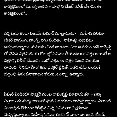
కార్యక్రమంలో ముఖ్య అతిథిగా పాల్గొని టీజర్ రిలీజ్ చేశారు. ఈ
కార్యక్రమంలో…
దర్శకుడు కొండా విజయ్ కుమార్ మాట్లాడుతూ – మహీష సినిమా
టీజర్ బాగుంది. సాంగ్స్ లోని సంగీతం, సాహిత్య విలువలు
ఆకట్టుకున్నాయి. మహిళల మీద దాడులు ఎలా ఆపగలం అనే కాన్సెప్ట్
తో చేసిన చిత్రమిది. ఈ రోజుల్లో సినిమా తీయడం ఒక ఎత్తు అయితే ఆ
చిత్రాన్ని రిలీజ్ చేయడం మరో ఎత్తు. ఈ చిత్రం మంచి విజయం
సాధించి, సినిమా హీరో కమ్ డైరెక్టర్ ప్రవీణ్, ఇతర టీమ్ అందరికీ
గుర్తింపు తీసుకురావాలని కోరుకుంటున్నా. అన్నారు.
పీపుల్ మీడియా ఫ్యాక్టరీ నుంచి రామకృష్ణ మాట్లాడుతూ – చిన్న
చిత్రాలు ఈ మధ్య కాలంలో ఘన విజయాలు సాధిస్తున్నాయి. ఎలాంటి
హడావుడి లేకుండా రిలీజైన చిన్న సినిమాలు ప్రేక్షకులను
మెప్పిస్తున్నాయి. మహీష సినిమా కంటెంట్ చాలా బాగుంది. టీజర్,