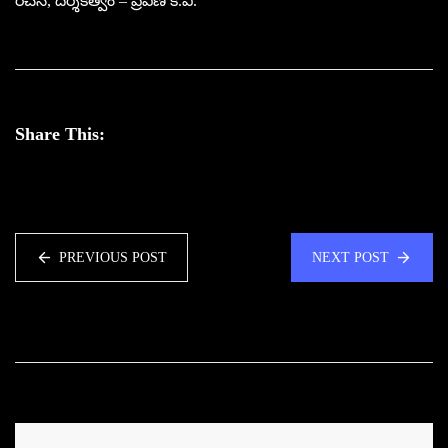
రచన, దర్శకత్వం – ప్రవీణ్ కె.వి.
Share This:
PREVIOUS POST
NEXT POST