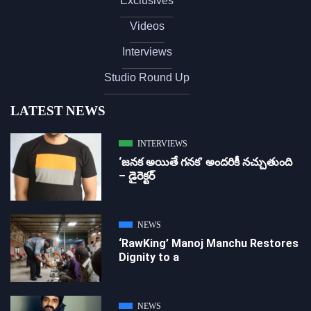
Exclusives
Videos
Interviews
Studio Round Up
LATEST NEWS
INTERVIEWS
‘జ‌న‌క అయితే గ‌న‌క‌’ అందరికీ నచ్చుతుంది
– డైరెక్ట‌ర్
NEWS
‘RawKing’ Manoj Manchu Restores
Dignity to a
NEWS