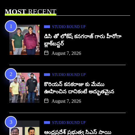
MOST
RECENT
STUDIO ROUND UP
డిసి తో లోకేష్ కనగరాజ్ గారు హీరోగా
బ్లాక్‌బస్టర్
August 7, 2026
STUDIO ROUND UP
కొరియన్ కనకరాజు కు మేము
ఊహించిన దానికంటే అద్భుతమైన
August 7, 2026
STUDIO ROUND UP
ఆంధ్రప్రదేశ్ ప్రభుత్వ సిఎస్ సాయి