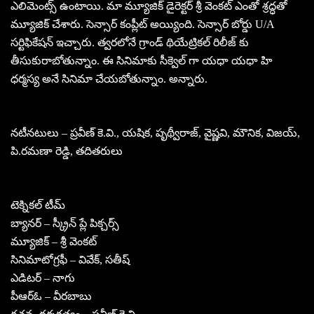
ఎలిమెంట్స్ ఉంటాయి. మా మ్యూజిక్ డైరెక్టర్ శ్రీ వెంకట్ ఎంతో శ్రద్ధతో
మ్యూజిక్ చేశారు. సెన్సార్ కంప్లీట్ అయ్యింది. సెన్సార్ బోర్డు U/A
సర్టిఫికేషన్ ఇచ్చారు. త్వరలోనే గ్రాండ్ థియేట్రికల్ రిలీజ్ కు
తీసుకురాబోతున్నాం. ఈ సినిమాకు సీక్వెల్ గా యధా యధా హి
ధర్మస్య అనే సినిమా చేయబోతున్నాం. అన్నారు.
నటీనటులు – ప్రవీణ్ కె.వి., యషిక, పృథ్వీరాజ్, వైష్ణవి, మౌనిక, విజయ్,
పి.రమణా రెడ్డి, తదితరులు
టెక్నికల్ టీమ్
బ్యానర్ – స్క్రీన్ ప్లే పిక్చర్స్
మ్యూజిక్ – శ్రీ వెంకట్
సినిమాటోగ్రఫీ – వివేక్, సతీష్
ఎడిటర్ – నాగు
పీఆర్ఓ – వీరబాబు