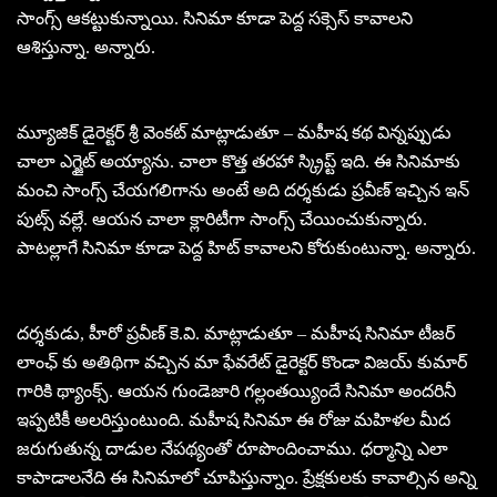
సాంగ్స్ ఆకట్టుకున్నాయి. సినిమా కూడా పెద్ద సక్సెస్ కావాలని
ఆశిస్తున్నా. అన్నారు.
మ్యూజిక్ డైరెక్టర్ శ్రీ వెంకట్ మాట్లాడుతూ – మహీష కథ విన్నప్పుడు
చాలా ఎగ్జైట్ అయ్యాను. చాలా కొత్త తరహా స్క్రిప్ట్ ఇది. ఈ సినిమాకు
మంచి సాంగ్స్ చేయగలిగాను అంటే అది దర్శకుడు ప్రవీణ్ ఇచ్చిన ఇన్
పుట్స్ వల్లే. ఆయన చాలా క్లారిటీగా సాంగ్స్ చేయించుకున్నారు.
పాటల్లాగే సినిమా కూడా పెద్ద హిట్ కావాలని కోరుకుంటున్నా. అన్నారు.
దర్శకుడు, హీరో ప్రవీణ్ కె.వి. మాట్లాడుతూ – మహీష సినిమా టీజర్
లాంఛ్ కు అతిథిగా వచ్చిన మా ఫేవరేట్ డైరెక్టర్ కొండా విజయ్ కుమార్
గారికి థ్యాంక్స్. ఆయన గుండెజారి గల్లంతయ్యిందే సినిమా అందరినీ
ఇప్పటికీ అలరిస్తుంటుంది. మహీష సినిమా ఈ రోజు మహిళల మీద
జరుగుతున్న దాడుల నేపథ్యంతో రూపొందించాము. ధర్మాన్ని ఎలా
కాపాడాలనేది ఈ సినిమాలో చూపిస్తున్నాం. ప్రేక్షకులకు కావాల్సిన అన్ని