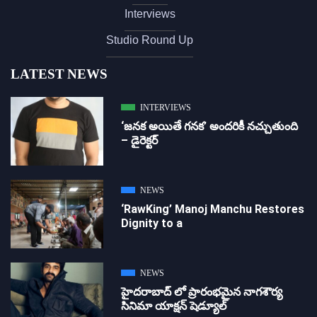
Interviews
Studio Round Up
LATEST NEWS
INTERVIEWS
‘జ‌న‌క అయితే గ‌న‌క‌’ అందరికీ నచ్చుతుంది
– డైరెక్ట‌ర్
NEWS
‘RawKing’ Manoj Manchu Restores
Dignity to a
NEWS
హైదరాబాద్ లో ప్రారంభమైన నాగశౌర్య
సినిమా యాక్షన్ షెడ్యూల్