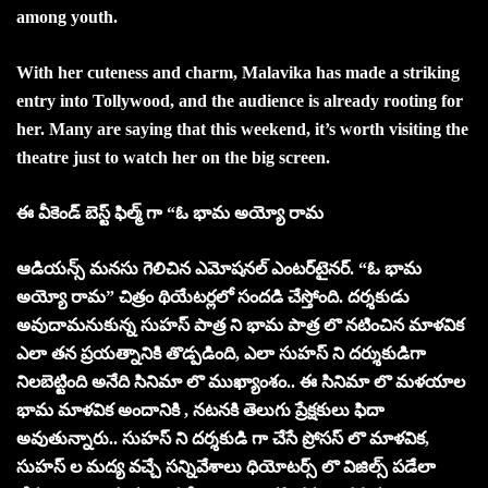
among youth.
With her cuteness and charm, Malavika has made a striking
entry into Tollywood, and the audience is already rooting for
her. Many are saying that this weekend, it’s worth visiting the
theatre just to watch her on the big screen.
ఈ వీకెండ్ బెస్ట్ ఫిల్మ్ గా “ఓ భామ అయ్యో రామ
ఆడియన్స్ మనసు గెలిచిన ఎమోషనల్ ఎంటర్‌టైనర్. “ఓ భామ
అయ్యో రామ” చిత్రం థియేటర్లలో సందడి చేస్తోంది. ద‌ర్శ‌కుడు
అవుదామ‌నుకున్న సుహ‌స్ పాత్ర ని భామ పాత్ర లొ న‌టించిన మాళ‌విక
ఎలా త‌న ప్ర‌య‌త్నానికి తొడ్ప‌డింది, ఎలా సుహ‌స్ ని ద‌ర్శుకుడిగా
నిల‌బెట్టింది అనేది సినిమా లొ ముఖ్యాంశం.. ఈ సినిమా లొ మ‌ళ‌యాల
భామ మాళవిక అందానికి , న‌ట‌న‌కి తెలుగు ప్రేక్ష‌కులు ఫిదా
అవుతున్నారు.. సుహ‌స్ ని ద‌ర్శ‌కుడి గా చేసే ప్రోస‌స్ లొ మాళ‌విక‌,
సుహ‌స్ ల మ‌ద్య వ‌చ్చే స‌న్నివేశాలు ధియోట‌ర్స్ లొ విజిల్స్ ప‌డేలా