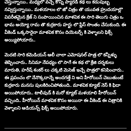
చేస్తున్నాయి.. మ‌ధ్య‌లొ వ‌చ్చే కొన్ని ప్యార‌డి క‌థ లు క‌డుపుబ్బ
న‌వ్విస్తున్నాయి.. మ‌ళ‌యాలం లొ జో చిత్రం తొ యువ‌త హ్రుద‌యాల్లొ
విప‌రీత‌మైన క్రేజ్ ని సంపాయించిన మాళ‌విక ఈ సారి తెలుగు చిత్రం ఒ
భామ అయ్యో రామ తొ కుర్ర‌కారు హ‌ర్టు లొ ప్లేస్ సొంతం చేసుకుంది. ఈ
వీకెండ్ ఒక్క‌సారైనా మాళవిక కొసం దియెట‌ర్స్ కి వెళ్ళాల‌ని ఫిక్స్
అయ్యిపోయారు..
మెద‌టి సారి క‌మెడియ‌న్ ఆలీ చాలా ఎమోష‌న‌ల్ పాత్ర లొ క‌న్నీళ్ళు
తెప్పించారు.. సినిమా నేప‌ధ్యం లొ సాగే ఈ క‌థ లొ క్రేజి ద‌ర్శ‌కులు
మారుతి, హ‌రీష్ శంక‌ర్ లు చ‌క్క‌టి మెసెజ్ ఇచ్చే పాత్ర‌లొ క‌నిపించారు..
ఈ ప్ర‌పంచం లొ నేనొక్క‌దాన్నే అంద‌గత్తే ని అని హీరోయిన్ చెబుతుంటే
కుర్ర‌కారు మ‌న‌సు పుల‌కిరించిపోతుంది.. మాళవిక క్యూట్ నెస్ కి ఫిదా
అయిపోయారు.. టాలీవుడ్ కి మ‌రో క్యూట్ మ‌ళయాలి హీరోయిన్
వ‌చ్చింది.. హీరోయిన్ మాళ‌విక కొసం అయినా ఈ వీకెండ్ ఈ చిత్రానికి
వెళ్ళాల‌ని ఆడియ‌న్స్ ఫిక్స్ అయిపోయారు.