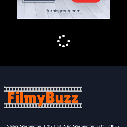
Slate’s Washington, 1707 L St. NW, Washington, D.C., 20036.