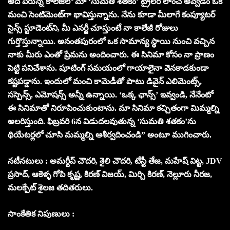
అదే పేరున్న కాలేజీలో మా ‘సుమతి శతకం’ ట్రైలర్ లాంచ్ అవ్వడం ఒక
మంచి సెంటిమెంట్‌గా భావిస్తున్నాను. నేను కూడా మీలాగే కంప్యూటర్
సైన్స్ స్టూడెంట్‌ని, మీ ఎనర్జీ చూస్తుంటే నా కాలేజీ రోజులు
గుర్తొస్తున్నాయి. అనంతపురంలో ఒక సామాన్య స్థాయి నుంచి వచ్చిన
నాకు మీరు ఎంతో ప్రేమను అందించారు. ఈ సినిమా కోసం నా ప్రాణం
పెట్టి పనిచేశాను. షూటింగ్ సమయంలో గాయాలైనా వెనకాడకుండా
కష్టపడ్డాను. ఇందులో మంచి కామెడీతో పాటు డివైన్ ఎలిమెంట్స్,
సస్పెన్స్, ఎమోషన్స్ అన్నీ ఉన్నాయి. ‘ఒక్క ఛాన్స్’ ఇవ్వండి, నేనేంటో
ఈ సినిమాతో నిరూపించుకుంటాను. మా సినిమా కచ్చితంగా మిమ్మల్ని
అలరిస్తుంది. ఫిబ్రవరి 6న విడుదలవుతున్న ‘సుమతి శతకం’ను
థియేటర్లలో చూసి మమ్మల్ని ఆశీర్వదించండి” అంటూ ముగించారు.
నటీనటులు : అమర్దీప్ చౌదరి, శైలి చౌదరి, టేస్టీ తేజ, మహేష్ విట్ట, JDV
ప్రసాద్, ఆకెళ్ళ గోపి కృష్ణ, కిరణ్ విజయ్, మిర్చి కిరణ్, నెల్లూరు నీరజ,
మలక్పేట్ శైలజ తదితరులు.
సాంకేతిక నిపుణులు :