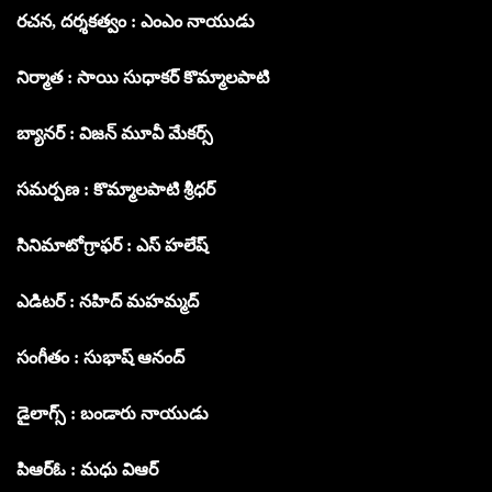
రచన, దర్శకత్వం : ఎంఎం నాయుడు
నిర్మాత : సాయి సుధాకర్ కొమ్మాలపాటి
బ్యానర్ : విజన్ మూవీ మేకర్స్
సమర్పణ : కొమ్మాలపాటి శ్రీధర్
సినిమాటోగ్రాఫర్ : ఎస్ హలేష్
ఎడిటర్ : నహిద్ మహమ్మద్
సంగీతం : సుభాష్ ఆనంద్
డైలాగ్స్ : బండారు నాయుడు
పిఆర్ఓ : మధు విఆర్