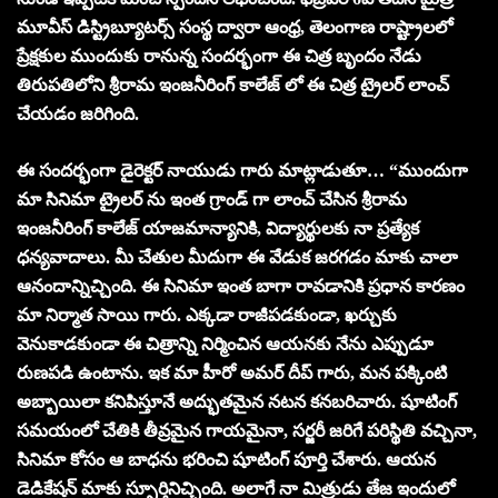
మూవీస్ డిస్ట్రిబ్యూటర్స్ సంస్థ ద్వారా ఆంధ్ర, తెలంగాణ రాష్ట్రాలలో
ప్రేక్షకుల ముందుకు రానున్న సందర్భంగా ఈ చిత్ర బృందం నేడు
తిరుపతిలోని శ్రీరామ ఇంజనీరింగ్ కాలేజ్ లో ఈ చిత్ర ట్రైలర్ లాంచ్
చేయడం జరిగింది.
ఈ సందర్భంగా డైరెక్టర్ నాయుడు గారు మాట్లాడుతూ… “ముందుగా
మా సినిమా ట్రైలర్ ను ఇంత గ్రాండ్ గా లాంచ్ చేసిన శ్రీరామ
ఇంజనీరింగ్ కాలేజ్ యాజమాన్యానికి, విద్యార్థులకు నా ప్రత్యేక
ధన్యవాదాలు. మీ చేతుల మీదుగా ఈ వేడుక జరగడం మాకు చాలా
ఆనందాన్నిచ్చింది. ఈ సినిమా ఇంత బాగా రావడానికి ప్రధాన కారణం
మా నిర్మాత సాయి గారు. ఎక్కడా రాజీపడకుండా, ఖర్చుకు
వెనుకాడకుండా ఈ చిత్రాన్ని నిర్మించిన ఆయనకు నేను ఎప్పుడూ
రుణపడి ఉంటాను. ఇక మా హీరో అమర్ దీప్ గారు, మన పక్కింటి
అబ్బాయిలా కనిపిస్తూనే అద్భుతమైన నటన కనబరిచారు. షూటింగ్
సమయంలో చేతికి తీవ్రమైన గాయమైనా, సర్జరీ జరిగే పరిస్థితి వచ్చినా,
సినిమా కోసం ఆ బాధను భరించి షూటింగ్ పూర్తి చేశారు. ఆయన
డెడికేషన్ మాకు స్ఫూర్తినిచ్చింది. అలాగే నా మిత్రుడు తేజ ఇందులో