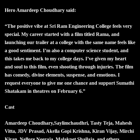
Hero Amardeep Choudhary said:
“The positive vibe at Sri Ram Engineering College feels very
special. My career started with a film titled Rama, and
launching our trailer at a college with the same name feels like
a good sentiment. I’m also a computer science student, and
this takes me back to my college days. I’ve given my heart
and soul to this film, even shooting through injuries. The film
has comedy, divine elements, suspense, and emotions. I
request everyone to give me one chance and support Sumathi
Shatakam in theatres on February 6.”
Cast
Amardeep Choudhary,Saylimchaudhri, Tasty Teja, Mahesh
Vitta, JDV Prasad, Akella Gopi Krishna, Kiran Vijay, Mirchi
Kiran, Nellore Neeraja, Malakpet Shailaja, and others.