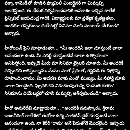
పక్కా కామెడీతో కూడిన ఫ్యామిలీ ఎంటర్టైనర్ గా మిమ్మల్ని
అలరిస్తుంది. ఈ వేడుక నిర్వహించడానికి అవకాశం ఇచ్చిన కాలేజీ
ప్రిన్సిపల్ జయచంద్ర గారికి, విద్యార్థులకు మా ప్రత్యేక కృతజ్ఞతలు.
అందరూ తప్పకుండా థియేటర్లో సినిమా చూసి ఎంజాయ్ చేయండి”
అన్నారు.
హీరోయిన్ షైని మాట్లాడుతూ… “మీ అందరినీ ఇలా చూస్తుంటే చాలా
ఆనందంగా ఉంది. మీ ఎనర్జీ చూస్తుంటేనే చాలా ఉత్సాహంగా
అనిపిస్తోంది. ఇప్పుడే మీరు మా సినిమా ట్రైలర్ చూశారు. మీ అందరికీ
నచ్చిందని ఆశిస్తున్నాను. మేము ఎంతో ప్రేమతో, కష్టపడి ఈ చిత్రాన్ని
రూపొందించాము. మీ ఆదరణ మాకు ఎంతో ముఖ్యం, మీ సపోర్ట్ మాకు
చాలా విలువైంది. ఫిబ్రవరి 6న విడుదలవుతున్న ‘సుమతి శతకం’
సినిమాను థియేటర్లలో చూసి మమ్మల్ని ఆశీర్వదించండి” అన్నారు.
హీరో అమర్‌దీప్ మాట్లాడుతూ… “అందరికీ నమస్కారం. శ్రీరామ
ఇంజనీరింగ్ కాలేజీలో ఈరోజు ఉన్న పాజిటివ్ వైబ్ చూస్తుంటే చాలా
ఆనందంగా ఉంది. నా కెరీర్ ‘రామ’ అనే పేరుతోనే మొదలైంది. ఇప్పుడు