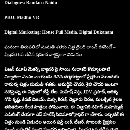
Dialogues: Bandaru Naidu
PRO: Madhu VR
Digital Marketing: House Full Media, Digital Dukanam
ఘనంగా తిరుపతిలో సుమతి శతకం చిత్ర టైలర్ లాంచ్ ఈవెంట్ –
ఫిబ్రవరి 6వ తేదీన ప్రపంచ వ్యాప్తంగా విడుదల
విజన్ మూవీ మేకర్స్ బ్యానర్ పై సాయి సుధాకర్ కొమ్మాలపాటి
నిర్మాతగా ఎంఎం నాయుడు రచన దర్శకత్వంలో ప్రేక్షకుల ముందుకు
రానున్న చిత్రం సుమతీ శతకం. అమర్దీప్ చౌదరి, శైలి చౌదరి జంటగా
నటిస్తున్న ఈ చిత్రంలో టేస్టీ తేజ, మహేష్ విట్ట, JDV ప్రసాద్, ఆకెళ్ళ
గోపి కృష్ణ, కిరణ్ విజయ్, మిర్చి కిరణ్, నెల్లూరు నీరజ, మలక్పేట్ శైలజ
తదితరులు కీలక పాత్రలు పోషించారు. ఈ చిత్రానికి నహిద్ మహమ్మద్
ఎడిటింగ్ చేయగా ఎస్ హలేష్ సినిమాటోగ్రాఫర్ గా చేశారు. ఇప్పటికే ఈ
చిత్రం నుండి విడుదల అయిన ఫస్ట్ లుక్, టీజర్, పాటలకు ప్రేక్షకుల
నుండి ఇప్పటికే మంచి స్పందన లభించింది. ఫిబ్రవరి 6వ తేదీన మైత్రి