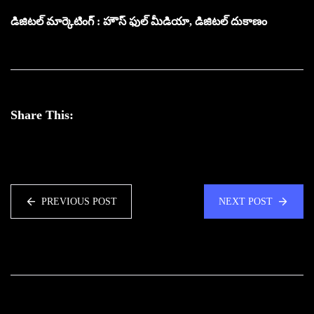
డిజిటల్ మార్కెటింగ్ : హౌస్ ఫుల్ మీడియా, డిజిటల్ దుకాణం
Share This:
PREVIOUS POST
NEXT POST