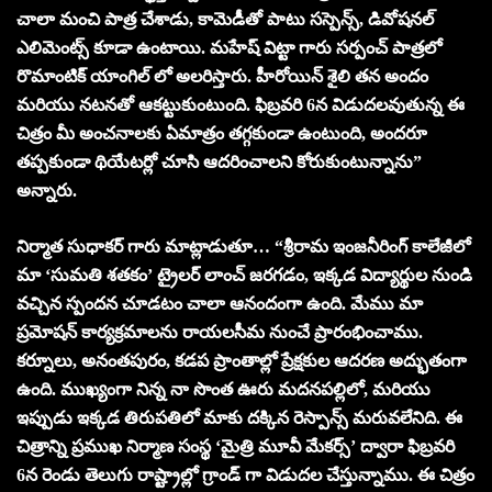
చాలా మంచి పాత్ర చేశాడు, కామెడీతో పాటు సస్పెన్స్, డివోషనల్
ఎలిమెంట్స్ కూడా ఉంటాయి. మహేష్ విట్టా గారు సర్పంచ్ పాత్రలో
రొమాంటిక్ యాంగిల్ లో అలరిస్తారు. హీరోయిన్ శైలి తన అందం
మరియు నటనతో ఆకట్టుకుంటుంది. ఫిబ్రవరి 6న విడుదలవుతున్న ఈ
చిత్రం మీ అంచనాలకు ఏమాత్రం తగ్గకుండా ఉంటుంది, అందరూ
తప్పకుండా థియేటర్లో చూసి ఆదరించాలని కోరుకుంటున్నాను”
అన్నారు.
నిర్మాత సుధాకర్ గారు మాట్లాడుతూ… “శ్రీరామ ఇంజనీరింగ్ కాలేజీలో
మా ‘సుమతి శతకం’ ట్రైలర్ లాంచ్ జరగడం, ఇక్కడ విద్యార్థుల నుండి
వచ్చిన స్పందన చూడటం చాలా ఆనందంగా ఉంది. మేము మా
ప్రమోషన్ కార్యక్రమాలను రాయలసీమ నుంచే ప్రారంభించాము.
కర్నూలు, అనంతపురం, కడప ప్రాంతాల్లో ప్రేక్షకుల ఆదరణ అద్భుతంగా
ఉంది. ముఖ్యంగా నిన్న నా సొంత ఊరు మదనపల్లిలో, మరియు
ఇప్పుడు ఇక్కడ తిరుపతిలో మాకు దక్కిన రెస్పాన్స్ మరువలేనిది. ఈ
చిత్రాన్ని ప్రముఖ నిర్మాణ సంస్థ ‘మైత్రి మూవీ మేకర్స్’ ద్వారా ఫిబ్రవరి
6న రెండు తెలుగు రాష్ట్రాల్లో గ్రాండ్ గా విడుదల చేస్తున్నాము. ఈ చిత్రం