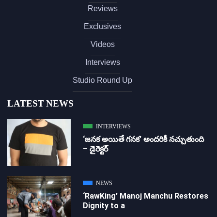
Reviews
Exclusives
Videos
Interviews
Studio Round Up
LATEST NEWS
INTERVIEWS
‘జ‌న‌క అయితే గ‌న‌క‌’ అందరికీ నచ్చుతుంది
– డైరెక్ట‌ర్
NEWS
‘RawKing’ Manoj Manchu Restores
Dignity to a