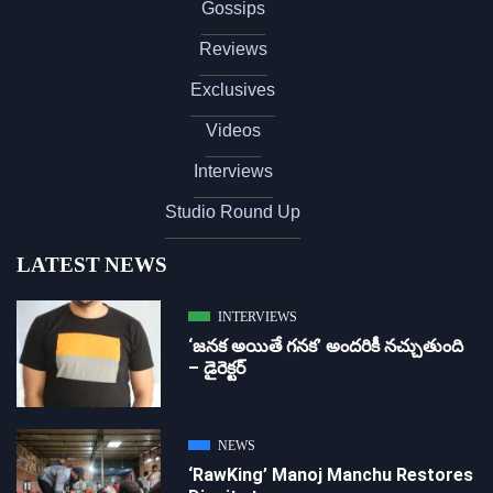
Gossips
Reviews
Exclusives
Videos
Interviews
Studio Round Up
LATEST NEWS
INTERVIEWS
‘జ‌న‌క అయితే గ‌న‌క‌’ అందరికీ నచ్చుతుంది
– డైరెక్ట‌ర్
NEWS
‘RawKing’ Manoj Manchu Restores