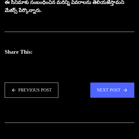
ఈ సినిమాకు సంబంధించిన మ‌రిన్ని వివ‌రాల‌ను తెలియ‌జేస్తామ‌ని
మేక‌ర్స్ పేర్కొన్నారు.
Share This:
PREVIOUS POST
NEXT POST