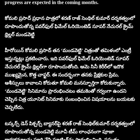
progress are expected in the coming months.
కోమ‌లి ప్రసాద్ ప్ర‌ధాన పాత్ర‌లో శ‌ర‌ణ్ రాజ్ సెంథిల్ కుమార్ ద‌ర్శ‌క‌త్వంలో
రూపొందుతోన్న ప‌వ‌ర్‌ఫుల్ ఫిమేల్ ఓరియెంటెడ్ సూప‌ర్ నేచుర‌ల్ క్రైమ్
థ్రిల్ల‌ర్ మండవెట్టి
హీరోయిన్ కోమ‌లి ప్ర‌సాద్ త‌న ‘మండవెట్టి’ చిత్రంతో త‌మిళంలో ఎంట్రీ
ఇస్తున్న‌ట్లు ప్ర‌క‌టించారు. ఇది ప‌వ‌ర్‌ఫుల్ ఫిమేల్ ఓరియెంటెడ్ సూప‌ర్
నేచుర‌ల్ క్రైమ్ థ్రిల్ల‌ర్‌గా రూపొందుతోంది. ఆమె సినీ కెరీర్‌లో ఇదొక
ముఖ్య‌మైన, కొత్త చాప్ట‌ర్‌. ఈ సంద‌ర్భంగా త‌న‌కు ప్రేక్ష‌కుల ప్రేమ‌,
ఆశీస్సులు కావాల‌ని కోరుతూ కోమ‌లి మ‌న‌స్ఫూర్తిగా కోరుకున్నారు.
‘మండ‌వెట్టి’ సినిమాను ప్రారంభించ‌టం త‌మ‌కెంతో గర్వంగా ఉంద‌ని
చెప్పిన చిత్ర యూనిట్ సినిమాకు సంబంధించిన విష‌యాల‌ను బ‌య‌ట‌కు
చెప్ప‌లేదు.
ట‌స్క‌ర్స్ డెన్ పిక్చ‌ర్స్ బ్యాన‌ర్‌పై శ‌ర‌ణ్ రాజ్ సెంథిల్‌కుమార్ ద‌ర్శ‌క‌త్వంలో
రూపొందుతోన్న మండ‌వెట్టి మూవీ టీమ్‌ లాంఛ‌నంగా పూజా
కార్య‌క్ర‌మాల‌ను పూర్తి చేసి షూటింగ్‌ను ప్రారంభించింది. ప్రస్తుతం