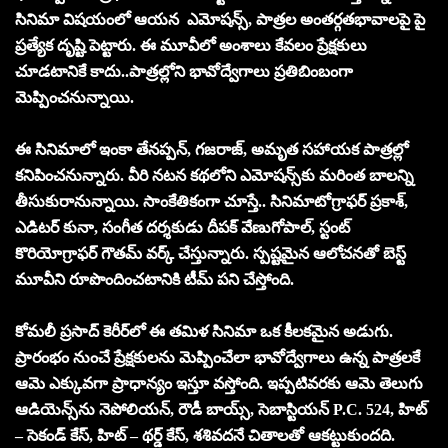
సినిమా విష‌యంలో ఆయ‌న ఎమోష‌న్స్‌, పాత్రల అంతర్గతభావాల‌పై పై
ప్రత్యేక దృష్టి పెట్టారు. ఈ మూవీలో అంశాలు కేవ‌లం ప్రేక్ష‌కులు
చూడ‌టానికే కాదు..పాత్ర‌ల్లోని భావోద్వేగాలు ప్ర‌తిబింబంగా
మెప్పించ‌నున్నాయి.
ఈ సినిమాలో ఇంకా తేన‌ప్ప‌న్‌, గ‌జ‌రాజ్‌, అమృత స‌హాయ‌క పాత్ర‌ల్లో
క‌నిపించ‌నున్నారు. వీరి న‌ట‌న క‌థ‌లోని ఎమోష‌న్స్‌కు మ‌రింత బాల‌న్ని
తీసుకురానున్నాయి. సాంకేతికంగా చూస్తే.. సినిమాటోగ్రాఫర్ ప్రకాశ్,
ఎడిటర్ కునా, సంగీత దర్శకుడు దీపక్ వేణుగోపాల్, స్టంట్
కొరియోగ్రాఫర్ గౌతమ్ వ‌ర్క్ చేస్తున్నారు. స్ప‌ష్ట‌మైన ఆలోచ‌న‌తో బెస్ట్
మూవీని రూపొందించ‌టానికి టీమ్ ప‌ని చేస్తోంది.
కోమలీ ప్రసాద్ కెరీర్‌లో ఈ తమిళ సినిమా ఒక కీలకమైన అడుగు.
ప్రారంభం నుంచే ప్రేక్ష‌కుల‌ను మెప్పించేలా భావోద్వేగాలు ఉన్న పాత్రలకే
ఆమె ఎక్కువగా ప్రాధాన్యం ఇస్తూ వస్తోంది. ఇప్పటివరకు ఆమె తెలుగు
ఆడియెన్స్‌ను నెపోలియన్, రౌడీ బాయ్స్, సెబాస్టియన్ P.C. 524, హిట్
– సెకండ్ కేస్, హిట్ – థర్డ్ కేస్, శశివదనే చితాల‌తో ఆక‌ట్టుకుంద‌ది.