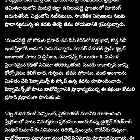
తమిళనాడులోని మదురై జిల్లా ఉసిలంపట్టి ప్రాంతంలో షూటింగ్
జరుగుతోంది. చిత్రంలోని న‌టీన‌టులు, సాంకేతిక నిపుణులు న‌ట‌కు
ప్రాధాన్య‌మున్న ఈ క‌థ‌కు తెర‌పై జీవం పోయ‌టానికి శ్ర‌మిస్తున్నారు.
‘మండ‌వెట్టి’తో కోమ‌లి ప్ర‌సాద్ త‌న‌ సినీ కెరీర్‌లో కొత్త భాష‌, కొత్త సినీ
ఇండ‌స్ట్రీలోకి అడుగు పెడుతున్నారు. సూప‌ర్ నేచుర‌ల్ క్రైమ్ థ్రిల్ల‌ర్
అంశాల‌తో పాటు మిస్టిసిజం, ఎమోష‌న్స్ క‌ల‌యిక‌గా ఓ మ‌హిళ
ప్ర‌ధానమైన క‌థ‌తో సినిమా తెర‌కెక్కుతోంది. మ‌న‌కు కావాల్సిన దాన్ని
కోల్పోవ‌టం కలిగే బాధ‌, గుర్తింపు, జీవ‌న పోరాటం, వంటి అంశాలను
మిళితం చేసి పెర్ఫామ‌న్స్‌కు స్కోప్ ఉన్న క‌థ‌ను రూపొందించారు .
పెర్ఫామెన్స్‌తో పాటు భావోద్వేగానికి ప్రాధాన్య‌మున్న ఈ క‌థంతా కోమ‌లి
ప్ర‌సాద్ ప్ర‌ధానంగా సాగుతుంది.
‘వెల్ల కుదిర’వంటి సెన్సిబుల్‌, సైక‌లాజిక‌ల్ మూవీని రూపొందించి
ప్రేక్ష‌కుల‌తో పాటు విమ‌ర్శ‌కుల ప్ర‌శంస‌లు అందుకున్న డైరెక్ట‌ర్ శ‌ర‌ణ్‌రాజ్
సెంథిల్ కుమార్ ఈ సినిమాను తెర‌కెక్కిస్తున్నారు. రొటీన్‌కు భిన్నంగా,
భావోద్వేగాలు ప్ర‌ధానంగా మండ‌వెట్టి సినిమాను రూపొందిస్తున్నారు. ఈ