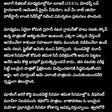
అలాగే డిజిటల్ మాధ్య‌మాల్లోనూ లూజర్ (ZEE5), మోడర్న్ లవ్
హైదరాబాద్ (అమెజాన్ ప్రైమ్ వీడియో), టచ్ మీ నాట్ (జియో
హాట్‌స్టార్) లాంటి సిరీస్‌ల్లో నటించి విమర్శకుల ప్రశంసలు పొందింది.
మాధ్యమం ఏదైనా కోమ‌లి ప్ర‌సాద్ న‌ట‌న గ్లామ‌ర్‌తో పాటు న‌ట‌కు స్కోప్
ఉన్న పాత్ర‌ల‌తో ఆక‌ట్టుకునేలా ఉంటుంది. ఎక్క‌గా ఎక్కువ చేస్తుందే
అనిపించేలా కాకుండా స‌హ‌జంగా క‌థ‌ను ముందుకు న‌డిపించేలా ఉండే
ఆమె న‌ట‌న‌, స్టైల్‌తో ఆమెకు మంచి పేరొచ్చింది. ‘మండ‌వెట్టి’ మూవీ
త‌మిళ సినిమాతో కోమ‌లి తమిళ సినీ ప‌రిశ్ర‌మ‌లోకి అడుగు పెట్ట‌టం
అనేది ఆమె కొత్త భాష‌లో ప్ర‌య‌త్నిస్తుంద‌నే కాదు.. త‌న న‌ట‌న‌కు ప‌రీక్ష
పెట్టే బ‌ల‌మైన పాత్ర‌తో ప్రేక్ష‌కుల‌ను మెప్పించ‌టానికి సిద్ధ‌మ‌వుతోందని
అర్థం. ఇది చూస్తుంటే ఆమె ఎలాంటి పాత్ర‌ల‌ను ఎంచుకుంటుంద‌నేది
స్ప‌ష్టంగా తెలుస్తోంది.
షూటింగ్ జరిగే కొద్ది మండవెట్టి సినిమా తమిళ సినిమాల్లో ఓ డిఫ‌రెంట్
మూవీగా నిల‌వ‌నుంది. క‌థ‌లోని పాత్ర‌లు, వాతావ‌ర‌ణం ఓ బ‌ల‌మైన
మ‌హిళా ప్ర‌ధాన‌మైన సినిమా కోణాన్ని ఆవిష్క‌రిస్తున్నాయి. త్వ‌ర‌లోనే