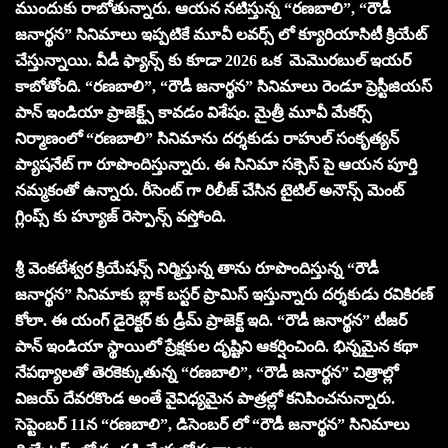
ముందుకు రాబోతున్నారు. ఆయన నటిస్తున్న “రణబాలి”, “రౌడీ
జనార్థన” సినిమాలు ఇప్పటికే మూవీ లవర్స్ లో క్యూరియాసిటీ క్రియేట్
చేస్తున్నాయి. వీడీ ఫ్యాన్స్ కు కూడా 2026 ఒక మెమొరబుల్ ఇయర్
కాబోతోంది. “రణబాలి”, “రౌడీ జనార్థన” సినిమాలు రెండూ ప్రెస్టీజియస్
పాన్ ఇండియా ప్రాజెక్ట్స్ కావడం విశేషం. మైత్రీ మూవీ మేకర్స్
నిర్మాణంలో “రణబాలి” సినిమాను దర్శకుడు రాహుల్ సంకృత్యన్
ప్యాషనేట్ గా రూపొందిస్తున్నారు. ఈ సినిమా సక్సెస్ పై ఆయన పూర్తి
నమ్మకంతో ఉన్నారు. రీసెంట్ గా రిలీజ్ చేసిన టైటిల్ అనౌన్స్ మెంట్
గ్లింప్స్ కు హ్యూజ్ రెస్పాన్స్ వస్తోంది.
శ్రీ వెంకటేశ్వర క్రియేషన్స్ నిర్మిస్తున్న తాను రూపొందిస్తున్న “రౌడీ
జనార్థన” సినిమాకు బ్లాక్ బస్టర్ ప్రామిస్ ఇస్తున్నారు దర్శకుడు రవికిరణ్
కోలా. ఈ యంగ్ డైరెక్టర్ కు డ్రీమ్ ప్రాజెక్ట్ ఇది. “రౌడీ జనార్థన” టీజర్
పాన్ ఇండియా స్థాయిలో ప్రేక్షకుల దృష్టిని ఆకర్షించింది. భిన్నమైన కథా
నేపథ్యాలతో తెరకెక్కుతున్న “రణబాలి”, “రౌడీ జనార్థన” చిత్రాల్లో
విజయ్ దేవరకొండ అంతే వైవిధ్యమైన పాత్రల్లో కనిపించనున్నారు.
సెప్టెంబర్ 11న “రణబాలి”, డిసెంబర్ లో “రౌడీ జనార్థన” సినిమాలు