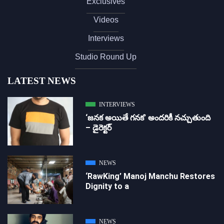
Exclusives
Videos
Interviews
Studio Round Up
LATEST NEWS
INTERVIEWS
‘జ‌న‌క అయితే గ‌న‌క‌’ అందరికీ నచ్చుతుంది
– డైరెక్ట‌ర్
NEWS
‘RawKing’ Manoj Manchu Restores
Dignity to a
NEWS