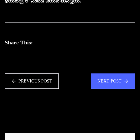
థియేటర్స్ లో సందడి చేయబోతున్నాయి.
Share This:
PREVIOUS POST
NEXT POST