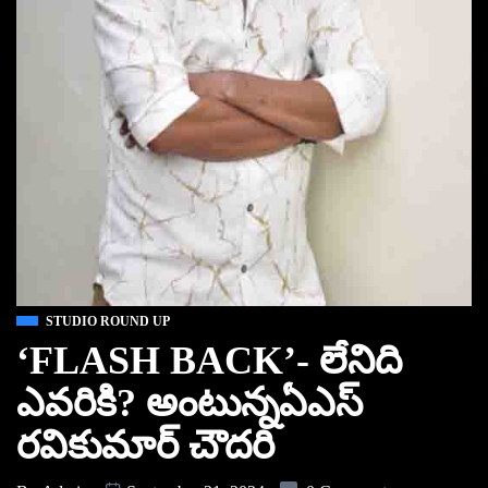
STUDIO ROUND UP
‘FLASH BACK’- లేనిది
ఎవరికి? అంటున్నఏఎస్
రవికుమార్ చౌదరి