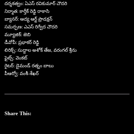
దర్శకత్వం: ఏఎస్ రవికుమార్ చౌదరి
నిర్మాత: కార్తీక్ రెడ్డి రాకాసి
బ్యానర్: ఆద్య ఆర్ట్ ప్రొడక్షన్
సమర్పణ: ఎఎస్ రిగ్వేద చౌదరి
మ్యూజిక్: జెబి
డీవోపీ: ప్రభాకర్ రెడ్డి
లిరిక్స్: సుద్దాల అశోక్ తేజ, వరంగల్ శ్రీను
ఫైట్స్: వెంకట్
రైటర్: డైమండ్ రత్నం బాబు
పీఆర్వో: వంశీ-శేఖర్
Share This: