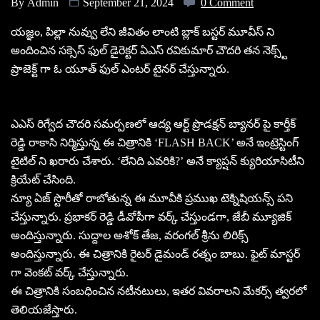
By
Admin
September 21, 2024
0 Comment
యజ్ఞం, పిల్లా నువ్వు లేని జీవితం లాంటి బ్లాక్ బస్టర్ మూవీస్ ని
అందించిన సక్సెస్ ఫుల్ డైరెక్టర్ ఏఎస్ రవికుమార్ చౌదరి తన నెక్స్ట్
ప్రాజెక్ట్ గా ఓ యూత్ ఫుల్ ఎంటర్ టైనర్ చేస్తున్నారు.
ఎఎస్ రిగ్వేద చౌదరి సమర్పణలో ఆద్య ఆర్ట్ ప్రొడక్షన్ బ్యానర్ పై కార్తీక్
రెడ్డి రాకాసి నిర్మిస్తున్న ఈ చిత్రానికి ‘FLASH BACK’ అనే ఇంట్రెస్టింగ్
టైటిల్ ని ఖరారు చేశారు. ‘లేనిది ఎవరికి?’ అనే క్యాప్షన్ క్యురియాసిటీని
క్రియేట్ చేసింది.
న్యూ ఏజ్ స్టొరీతో రాబోతున్న ఈ మూవీకి ప్రముఖ టెక్నిషియన్స్ పని
చేస్తున్నారు. ప్రభాకర్ రెడ్డి డీవోపీగా వర్క్ చేస్తుండగా, జేబీ మ్యూజిక్
అందిస్తున్నారు. సుద్దాల అశోక్ తేజ, వరంగల్ శ్రీను లిరిక్స్
అందిస్తున్నారు. ఈ చిత్రానికి రైటర్ డైమండ్ రత్నం బాబు. ఫైట్ మాస్టర్
గా వెంకట్ వర్క్ చేస్తున్నారు.
ఈ చిత్రానికి సంబధించిన నటీనటులు, ఇతర వివరాలని మేకర్స్ త్వరలో
తెలియజేస్తారు.