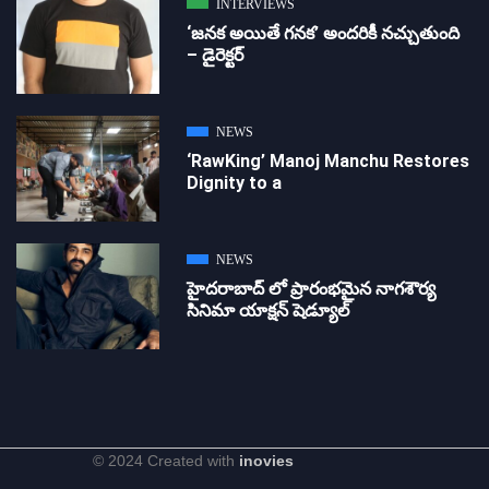
INTERVIEWS
‘జ‌న‌క అయితే గ‌న‌క‌’ అందరికీ నచ్చుతుంది
– డైరెక్ట‌ర్
NEWS
‘RawKing’ Manoj Manchu Restores
Dignity to a
NEWS
హైదరాబాద్ లో ప్రారంభమైన నాగశౌర్య
సినిమా యాక్షన్ షెడ్యూల్
© 2024 Created with
inovies