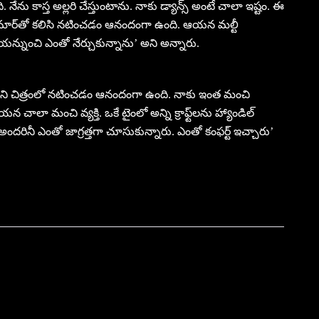
 నేను కాస్త అల్లరి చేస్తుంటాను. నాకు డ్యాన్స్ అంటే చాలా ఇష్టం. ఈ
ుమార్‌తో కలిసి నటించడం ఆనందంగా ఉంది. ఆయన మల్టీ
. ఆయన్నుంచి ఎంతో నేర్చుకున్నాను’ అని అన్నారు.
నాని చిత్రంలో నటించడం ఆనందంగా ఉంది. నాకు ఇంత మంచి
న చాలా మంచి వ్యక్తి. ఒకే టైంలో అన్ని క్రాఫ్ట్‌లను హ్యాండిల్
రినీ ఎంతో జాగ్రత్తగా చూసుకున్నారు. ఎంతో కంఫర్ట్ ఇచ్చారు’