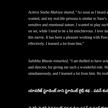
Actress Sneha Malviya shared,
“As soon as I heard ab
wanted, and my real-life persona is similar to Sara’s. 
sensitive and emotional nature. I wanted to play such
on set, while I tend to be a bit mischievous. I love
this movie. It has been a pleasure working with Pawa
effectively. I learned a lot from him.”
Sahibha Bhasin remarked,
“I am thrilled to have ac
and director, for giving me such a wonderful role. H
simultaneously, and I learned a lot from him. He too
యావరేజ్ స్టూడెంట్ నాని స్టూడెంట్ లైఫ్ కథ – పవన్ కుమా