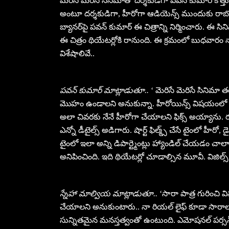
మెరిసే మెరిసే సినిమాతో దర్శకుడిగా పవన్ కుమార్ కొత్త
అంటూ దర్శకుడిగా, హీరోగా ఆడియెన్స్ ముందుకు రాబోతున
బ్యానర్‌పై పవన్ కుమార్ ఈ చిత్రాన్ని నిర్మించారు. ఈ సిన
ఈ చిత్రం థియేటర్లోకి రానుంది. ఈ క్రమంలో బుధవారం
విశేషాలివే..
పవన్ కుమార్ మాట్లాడుతూ..
‘ మెరిసే మెరిసే సినిమా తర
మొహం ఉండాలని అనుకున్నా. హీరోయిన్స్ విషయంలో ముం
అలా చివరకు నేనే హీరోగా చేయాలని ఫిక్స్ అయ్యాను. ఝాన్స
ఎన్నో డీటైల్స్ అడిగారు. షార్ట్ ఫిల్మ్స్ చేసే టైంలో హీరో, డైరె
టైంలో ఇలా అన్ని డిపార్ట్మెంట్లు హ్యాండిల్ చేయడం చాల
అనిపించింది. ఇది థియేటర్లో చూడాల్సిన మూవీ. విజిల్స్ వ
స్నేహా మాల్వియ మాట్లాడుతూ..
‘సారా పాత్ర గురించి వి
చేయాలని అనుకుంటారు.. నా రియల్ లైఫ్ కూడా సారాలానే
సున్నితమైన మనస్తత్వంతో ఉంటుంది. ఎమోషనల్ పర్సన