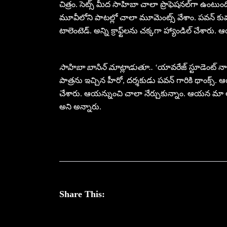
చిత్రం. సెట్స్ మీద సాహిబా చాలా ప్రొఫెషనల్‌గా ఉంటుంది.
మూవీలోని పాటల్లో చాలా మూమెంట్స్ వేశాం. పవన్ క
టాలెంటెడ్. అన్ని క్రాఫ్ట్‌లను చక్కగా హ్యాండిల్ చేశారు
సాహిబా బాసిన్ మాట్లాడుతూ..
‘యావరేజ్ స్టూడెంట్ 
పాత్రను ఇచ్చిన హీరో, దర్శకుడు పవన్ గారికి థాంక్స్. ఆయ
చేశారు. ఆయన్నుంచి చాలా నేర్చుకున్నాం. ఆయన మా అంద
అని అన్నారు.
Share This: