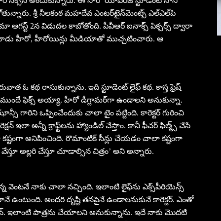
ూరి సక్సెస్ అందుకున్నారు. ఈ సారి ‘యావరేజ్ స్టూడెంట్ నాని’
్నారు. శ్రీ నీలకంఠ మహదేవ ఎంటర్‌టైన్‌మెంట్స్ ఎల్‌ఎల్‌పి
ిమా ఆగస్ట్ 2న విడుదల కాబోతోంది. పీవీఆర్ ఐనాక్స్ పిక్చర్స్ ద్వారా
 నాడు హీరో, హీరోయిన్లు మీడియాతో ముచ్చటించారు. ఆ
ువాత ఓ కథ రాసుకున్నాను. ఇది స్టూడెంట్ లైఫ్ కథ. కాస్త ఫ్రెష్
దే ఫిక్స్ అయ్యా. హీరో డీగ్లామర్‌గా ఉండాలని అనుకున్నా.
ీ గారిని ఒప్పించేందుకు చాలా టైం పట్టింది. కారెక్టర్ గురించి
క్షన్ ఇలా అన్నీ క్రాఫ్ట్‌లను హ్యాండిల్ చేస్తాం. కానీ ఫీచర్ ఫిల్మ్స్ చేసే
ా కష్టంగా అనిపించింది. రొమాంటిక్ సీన్లు చేయడం చాలా కష్టంగా
ేస్తూ అల్లరి చేస్తూ చూడాల్సిన చిత్రం’ అని అన్నారు.
న్న వెంటనే నాకు చాలా నచ్చింది. ఇలాంటి లైఫ్‌ను ఎక్స్‌పీరియెన్స్
 ఉంటుంది. అందరి దృష్టి తనపైనే ఉండాలనుకునే కారెక్టర్. ఎంతో
్. ఇలాంటి పాత్రను చేయాలని అనుకున్నాను. ఇదే నాకు మొదటి