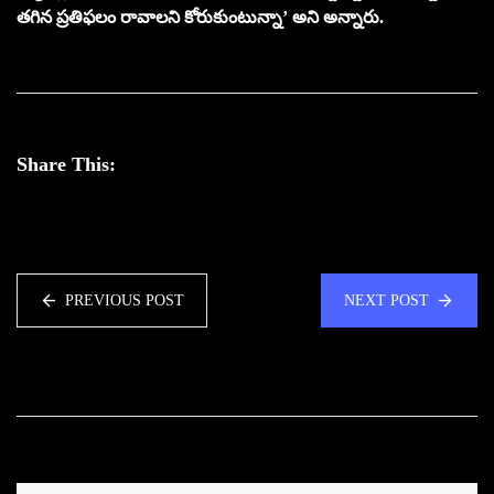
తగిన ప్రతిఫలం రావాలని కోరుకుంటున్నా’ అని అన్నారు.
Share This:
PREVIOUS POST
NEXT POST