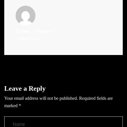
Admin
(Website)
Administrator
Leave a Reply
Your email address will not be published.
Required fields are
marked
*