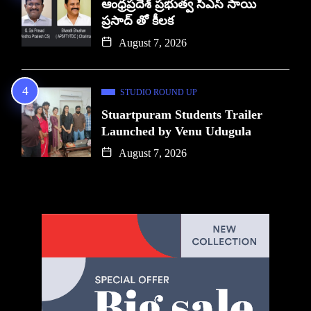
ఆంధ్రప్రదేశ్ ప్రభుత్వ సిఎస్ సాయి
ప్రసాద్ తో కీలక
August 7, 2026
STUDIO ROUND UP
Stuartpuram Students Trailer
Launched by Venu Udugula
August 7, 2026