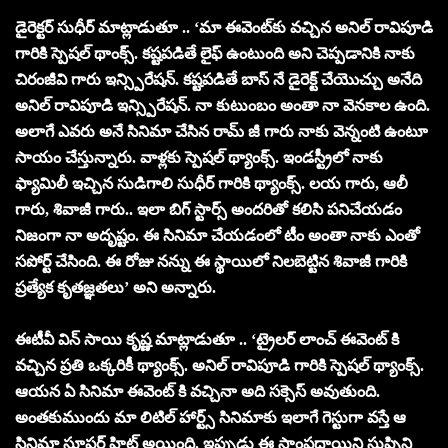
డైరెక్టర్ సుధీర్ మాట్లాడుతూ .. ‘మా ఈవెంట్‌కు వచ్చిన అనిల్ రావిపూడి
గారికి స్పెషల్ థాంక్స్. కష్టపడితే లైఫ్ ఉంటుంది అని చెప్పడానికి నాకు
చిరంజీవి గారు ఇన్స్పిరేషన్. కష్టపడితే బాస్ నే డైరెక్ట్ చేయొచ్చు అనేది
అనిల్ రావిపూడి ఇన్స్పిరేషన్. నా కుటుంబం అంతా నా వెనకాల ఉంది.
అలాగే ఎవరు అనే సినిమా చేసిన రామ్ జీ గారు నాకు వెన్నంటి ఉంటూ
సాయం చేస్తున్నారు. వాళ్లకు స్పెషల్ థ్యాంక్స్. ఇండస్ట్రీలో నాకు
ఫ్యామిలీ ఇచ్చిన సుడిగాలి సుధీర్ గారికి థ్యాంక్స్. లయ గారు, ఆలీ
గారు, శివాజీ గారు.. ఇలా బిగ్ స్టార్స్ అందరితో కలిసి పనిచేయడం
నిజంగా నా అదృష్టం. ఈ సినిమా చేయడంలో టీం అంతా నాకు ఎంతో
సపోర్ట్ చేసింది. ఈ రోజు నన్ను ఈ స్థాయిలో నిలబెట్టిన శివాజీ గారికి
ప్రత్యేక కృతజ్ఞతలు’ అని అన్నారు.
ఈటీవీ విన్ సాయి కృష్ణ మాట్లాడుతూ .. ‘ట్రైలర్ లాంచ్ ఈవెంట్ కి
వచ్చిన ప్రతి ఒక్కరికీ థ్యాంక్స్. అనిల్ రావిపూడి గారికి స్పెషల్ థ్యాంక్స్.
ఆయన ఏ సినిమా ఈవెంట్ కి వచ్చినా అది సక్సెస్ అవుతుంది.
అంతకుముందు మా లిటిల్ హార్ట్స్ సినిమాకు ఇలాగే గెస్టుగా వస్తే ఆ
సినిమా సూపర్ హిట్ అయింది. ఇప్పుడు ఈ సాంప్రదాయిని సుప్పిని