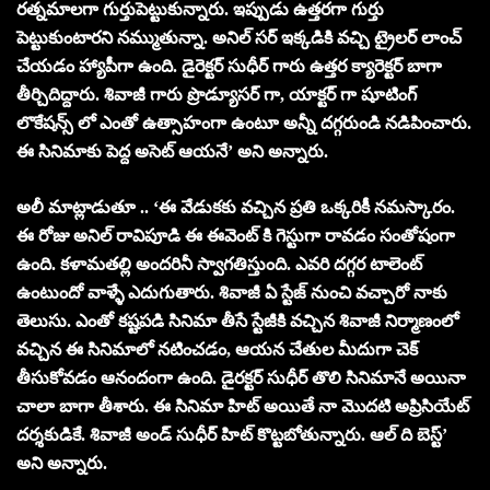
రత్నమాలగా గుర్తుపెట్టుకున్నారు. ఇప్పుడు ఉత్తరగా గుర్తు
పెట్టుకుంటారని నమ్ముతున్నా. అనిల్ సర్ ఇక్కడికి వచ్చి ట్రైలర్ లాంచ్
చేయడం హ్యాపీగా ఉంది. డైరెక్టర్ సుధీర్ గారు ఉత్తర క్యారెక్టర్ బాగా
తీర్చిదిద్దారు. శివాజీ గారు ప్రొడ్యూసర్ గా, యాక్టర్ గా షూటింగ్
లొకేషన్స్ లో ఎంతో ఉత్సాహంగా ఉంటూ అన్నీ దగ్గరుండి నడిపించారు.
ఈ సినిమాకు పెద్ద అసెట్ ఆయనే’ అని అన్నారు.
అలీ మాట్లాడుతూ .. ‘ఈ వేడుకకు వచ్చిన ప్రతి ఒక్కరికీ నమస్కారం.
ఈ రోజు అనిల్ రావిపూడి ఈ ఈవెంట్ కి గెస్టుగా రావడం సంతోషంగా
ఉంది. కళామతల్లి అందరినీ స్వాగతిస్తుంది. ఎవరి దగ్గర టాలెంట్
ఉంటుందో వాళ్ళే ఎదుగుతారు. శివాజీ ఏ స్టేజ్ నుంచి వచ్చారో నాకు
తెలుసు. ఎంతో కష్టపడి సినిమా తీసే స్టేజీకి వచ్చిన శివాజీ నిర్మాణంలో
వచ్చిన ఈ సినిమాలో నటించడం, ఆయన చేతుల మీదుగా చెక్
తీసుకోవడం ఆనందంగా ఉంది. డైరక్టర్ సుధీర్ తొలి సినిమానే అయినా
చాలా బాగా తీశారు. ఈ సినిమా హిట్ అయితే నా మొదటి అప్రిసియేట్
దర్శకుడికే. శివాజీ అండ్ సుధీర్ హిట్ కొట్టబోతున్నారు. ఆల్ ది బెస్ట్’
అని అన్నారు.