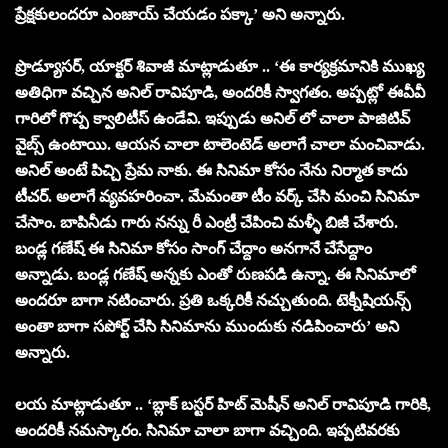
ప్రేక్షకులందరూ ఎంజాయ్ చేయడం పక్కా’ అని అన్నారు.
ప్రొడ్యూసర్, యాక్టర్ శివాజీ మాట్లాడుతూ .. ‘ఈ కార్యక్రమానికి ముఖ్య
అతిధిగా వచ్చిన అనిల్ రావిపూడి, అందరికీ స్వాగతం. అప్పట్లో ఈవీవీ
గారిలో గొప్ప క్వాలిటీస్ ఉండేవి. ఇప్పుడు అనిల్ లో చాలా పాజిటివ్
వైబ్స్ ఉంటాయి. ఆయన చాలా టాలెంటెడ్ అలాగే చాలా మంచివాడు.
అనిల్ అంటే పిచ్చి ప్రేమ నాకు. ఈ సినిమా కోసం నేను నిర్మాత కాదు
టీచర్. అలాగే వ్యవహరించా. మేమంతా టీం వర్క్ చేసి మంచి సినిమా
చేసాం. బాపినీడు గారు నన్ను రీ ఎంట్రీ చేపించి మళ్ళీ బిజీ చేశారు.
బండ్ల గణేష్ ఈ సినిమా కోసం సాంగ్ చేద్దాం అనగానే చేసేద్దాం
అన్నాడు. బండ్ల గణేష్ అన్నకు ఎంతో రుణపడి ఉన్నా. ఈ సినిమాలో
అందరూ బాగా నటించారు. ప్రతి ఒక్కరికీ నచ్చుతుంది. టెక్నీషియన్స్
అంతా బాగా సపోర్ట్ చేసి సినిమాను ముందుకు నడిపించారు’ అని
అన్నారు.
లయ మాట్లాడుతూ .. ‘బ్లాక్ బస్టర్ హిట్ మెషీన్ అనిల్ రావిపూడి గారికి,
అందరికీ నమస్కారం. సినిమా చాలా బాగా వచ్చింది. ఇప్పటివరకు