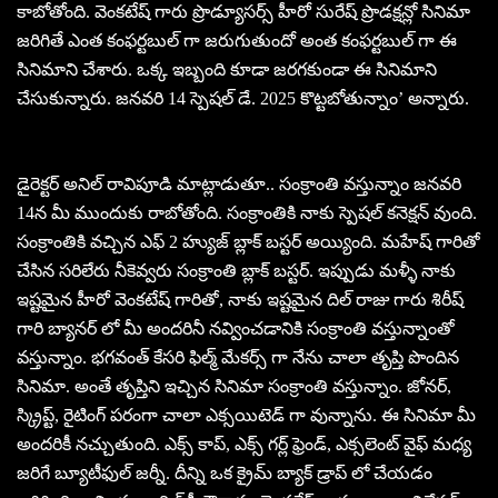
కాబోతోంది. వెంకటేష్ గారు ప్రొడ్యూసర్స్ హీరో సురేష్ ప్రొడక్షన్లో సినిమా
జరిగితే ఎంత కంఫర్టబుల్ గా జరుగుతుందో అంత కంఫర్టబుల్ గా ఈ
సినిమాని చేశారు. ఒక్క ఇబ్బంది కూడా జరగకుండా ఈ సినిమాని
చేసుకున్నారు. జనవరి 14 స్పెషల్ డే. 2025 కొట్టబోతున్నాం’ అన్నారు.
డైరెక్టర్ అనిల్ రావిపూడి మాట్లాడుతూ.. సంక్రాంతి వస్తున్నాం జనవరి
14న మీ ముందుకు రాబోతోంది. సంక్రాంతికి నాకు స్పెషల్ కనెక్షన్ వుంది.
సంక్రాంతికి వచ్చిన ఎఫ్ 2 హ్యుజ్ బ్లాక్ బస్టర్ అయ్యింది. మహేష్ గారితో
చేసిన సరిలేరు నీకెవ్వరు సంక్రాంతి బ్లాక్ బస్టర్. ఇప్పుడు మళ్ళీ నాకు
ఇష్టమైన హీరో వెంకటేష్ గారితో, నాకు ఇష్టమైన దిల్ రాజు గారు శిరీష్
గారి బ్యానర్ లో మీ అందరినీ నవ్వించడానికి సంక్రాంతి వస్తున్నాంతో
వస్తున్నాం. భగవంత్ కేసరి ఫిల్మ్ మేకర్స్ గా నేను చాలా తృప్తి పొందిన
సినిమా. అంతే తృప్తిని ఇచ్చిన సినిమా సంక్రాంతి వస్తున్నాం. జోనర్,
స్క్రిప్ట్, రైటింగ్ పరంగా చాలా ఎక్సయిటెడ్ గా వున్నాను. ఈ సినిమా మీ
అందరికీ నచ్చుతుంది. ఎక్స్ కాప్, ఎక్స్ గర్ల్ ఫ్రెండ్, ఎక్సలెంట్ వైఫ్ మధ్య
జరిగే బ్యూటీఫుల్ జర్నీ. దీన్ని ఒక క్రైమ్ బ్యాక్ డ్రాప్ లో చేయడం