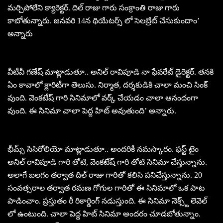
మర్చిపోలేని క్యారెక్టర్. దిల్ రాజు గారు సంక్రాంతి రాజు గారు
కాబోతున్నారు. జనవరి 14న థియేటర్స్ లో సెలబ్రేట్ చేసుకుందాం’
అన్నారు
వీటీవీ గణేష్ మాట్లాడుతూ.. అనిల్ రావిపూడి నా ఫేవరేట్ డైరెక్టర్. తనకి
ఏం కావాలో క్లారిటీగా తెలుసు. నిర్మాత, దర్శకుడికి చాలా మంచి సింక్
వుంది. వెంకటేష్ గారి సినిమాలో వర్క్ చేయడం చాలా ఆనందంగా
వుంది. ఈ సినిమా చాలా పెద్ద హిట్ అవుతుంది’ అన్నారు.
భీమ్స్ సిసిరోలియో మాట్లాడుతూ.. అందరికీ నమస్కారం. ఫస్ట్ టైం
అనిల్ రావిపూడి గారి తోటి, వెంకటేష్ గారి తోటి సినిమా చేస్తున్నాను.
అలాగే బలగం తర్వాత దిల్ రాజు గారితో కలిసి పనిచేస్తున్నాను. 20
సంవత్సరాల తర్వాత రమణ గోగుల గారితో ఈ సినిమాలో ఒక పాట
పాడించాం. ప్రస్తుతం రీ రికార్డింగ్ నడుస్తుంది. ఈ సినిమా నెక్స్ట్ లెవెల్
లో ఉంటుంది. చాలా పెద్ద హిట్ సినిమా అందరం చూడబోతున్నాం.