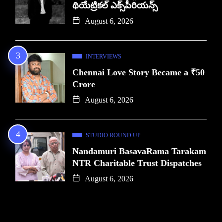
థియేట్రికల్ ఎక్స్‌పీరియన్స్
August 6, 2026
INTERVIEWS
Chennai Love Story Became a ₹50
Crore
August 6, 2026
STUDIO ROUND UP
Nandamuri BasavaRama Tarakam
NTR Charitable Trust Dispatches
August 6, 2026