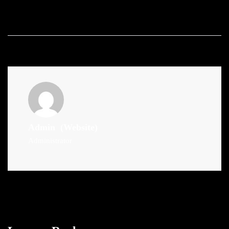
Admin
(Website)
Administrator