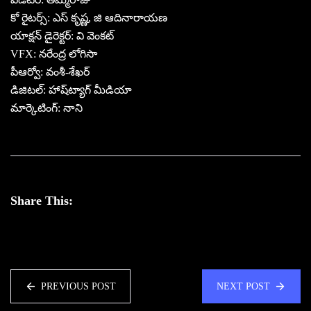
కో రైటర్స్: ఎస్ కృష్ణ, జి ఆదినారాయణ
యాక్షన్ డైరెక్టర్: వి వెంకట్
VFX: నరేంద్ర లోగిసా
పీఆర్వో: వంశీ-శేఖర్
డిజిటల్: హాష్‌ట్యాగ్ మీడియా
మార్కెటింగ్: నాని
Share This:
PREVIOUS POST
NEXT POST