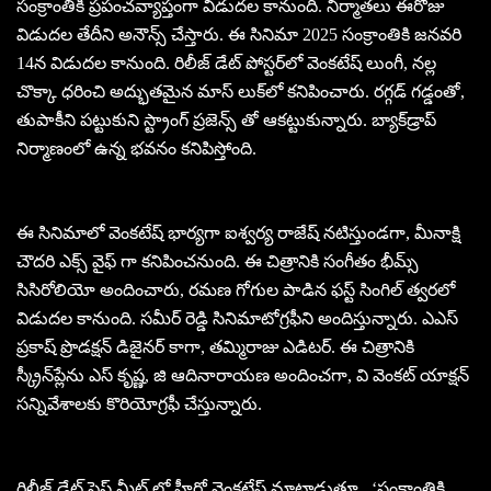
సంక్రాంతికి ప్రపంచవ్యాప్తంగా విడుదల కానుంది. నిర్మాతలు ఈరోజు
విడుదల తేదీని అనౌన్స్ చేస్తారు. ఈ సినిమా 2025 సంక్రాంతికి జనవరి
14న విడుదల కానుంది. రిలీజ్ డేట్ పోస్టర్‌లో వెంకటేష్ లుంగీ, నల్ల
చొక్కా ధరించి అద్భుతమైన మాస్ లుక్‌లో కనిపించారు. రగ్గడ్ గడ్డంతో,
తుపాకీని పట్టుకుని స్ట్రాంగ్ ప్రజెన్స్ తో ఆకట్టుకున్నారు. బ్యాక్‌డ్రాప్
నిర్మాణంలో ఉన్న భవనం కనిపిస్తోంది.
ఈ సినిమాలో వెంకటేష్ భార్యగా ఐశ్వర్య రాజేష్ నటిస్తుండగా, మీనాక్షి
చౌదరి ఎక్స్ వైఫ్ గా కనిపించనుంది. ఈ చిత్రానికి సంగీతం భీమ్స్
సిసిరోలియో అందించారు, రమణ గోగుల పాడిన ఫస్ట్ సింగిల్ త్వరలో
విడుదల కానుంది. సమీర్ రెడ్డి సినిమాటోగ్రఫీని అందిస్తున్నారు. ఎఎస్
ప్రకాష్ ప్రొడక్షన్ డిజైనర్ కాగా, తమ్మిరాజు ఎడిటర్. ఈ చిత్రానికి
స్క్రీన్‌ప్లేను ఎస్ కృష్ణ, జి ఆదినారాయణ అందించగా, వి వెంకట్ యాక్షన్
సన్నివేశాలకు కొరియోగ్రఫీ చేస్తున్నారు.
రిలీజ్ డేట్ ప్రెస్ మీట్ లో హీరో వెంకటేష్ మాట్లాడుతూ.. ‘సంక్రాంతికి