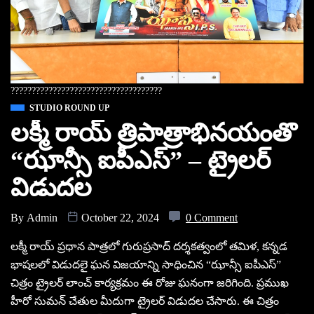
????????????????????????????????????
STUDIO ROUND UP
లక్మీ రాయ్ త్రిపాత్రాభినయంతొ
“ఝాన్సీ ఐపీఎస్” – ట్రైలర్
విడుదల
By
Admin
October 22, 2024
0 Comment
లక్మీ రాయ్ ప్రధాన పాత్రలో గురుప్రసాద్ దర్శకత్వంలో తమిళ, కన్నడ
భాషలలో విడుదలై ఘన విజయాన్ని సాధించిన “ఝాన్సీ ఐపీఎస్”
చిత్రం ట్రైలర్ లాంచ్ కార్యక్రమం ఈ రోజు ఘనంగా జరిగింది. ప్రముఖ
హీరో సుమన్ చేతుల మీదుగా ట్రైలర్ విడుదల చేసారు. ఈ చిత్రం