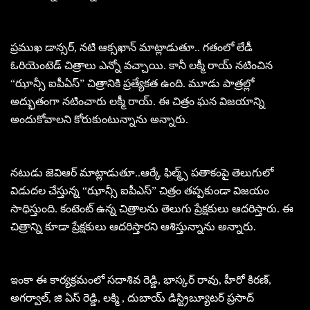
ప్రముఖ డాన్సర్, నటి ఆక్సఖాన్ మాట్లాడుతూ.. గతంలో లేడీ
ఓరియెంటెడ్ చిత్రాలు ఎన్నో వచ్చాయి. కానీ లక్మీ రాయ్ నటించిన
“ఝాన్సీ ఐపీఏస్” చిత్రానికి ప్రత్యేకత ఉంది. మూడు పాత్రల్లో
అద్భుతంగా నటించారు లక్మీ రాయ్. ఈ చిత్రం ఘన విజయాన్ని
అందుకోవాలని కోరుకుంటున్నాను అన్నారు.
నటుడు జెవిఆర్ మాట్లాడుతూ..ఆర్కే ఫిల్మ్స్ పతాకంపై తెలుగులో
విడుదల చేస్తున్న “ఝాన్సీ ఐపీఎస్” చిత్రం తప్పకుండా విజయం
సాధిస్తుంది. కంటెంట్ ఉన్న చిత్రాలను తెలుగు ప్రేక్షకులు ఆదరిస్తారు. ఈ
చిత్రాన్ని కూడా ప్రేక్షకులు ఆదరిస్తారని ఆశిస్తున్నాను అన్నారు.
ఇంకా ఈ కార్యక్రమంలో సదాశివ రెడ్డి, భాస్కర్ రావు, హీరో కిరణ్,
అగర్వాల్, జి ఏస్ రెడ్డి, లక్మి , దుబాయ్ డిస్ట్రిబ్యూటర్ ప్రసాద్