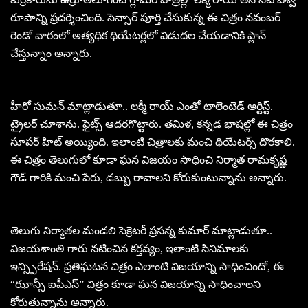
రూపాన్ని ప్రదర్శించింది. సెన్సార్ పూర్తి చేసుకున్న ఈ చిత్రం నవంబర్
రెండో వారంలో అత్యధిక థియేటర్లలో విడుదల చేయడానికి ప్లాన్
చేస్తున్నాం అన్నారు.
హీరో సుమన్ మాట్లాడుతూ.. లక్మీ రాయ్ ఎంతో టాలెంటెడ్ ఆర్టిస్ట్.
ట్రైలర్ చూశాను. ఫైట్స్ ఆదరగొట్టారు. తమిళ, కన్నడ భాషల్లో ఈ చిత్రం
సూపర్ హిట్ అయ్యింది. ఇలాంటి చిత్రాలకు మంచి థియేటర్స్ దొరకాలి.
ఈ చిత్రం తెలుగులో కూడా ఘన విజయం సాధించి నిర్మాత రామకృష్ణ
గౌడ్ గారికి మంచి పేరు, డబ్బు రావాలని కోరుకుంటున్నాను అన్నారు.
తెలుగు నిర్మాతల మండలి సెక్రెటరీ ప్రసన్న కుమార్ మాట్లాడుతూ..
విజయశాంతి గారు నటించిన కర్తవ్యం, ఇలాంటి సినిమాలకు
ఇన్స్పిరేషన్. ప్రతిఘటన చిత్రం ఎలాంటి విజయాన్ని సాధించిందో, ఈ
“ఝాన్సీ ఐపీఎస్” చిత్రం కూడా ఘన విజయాన్ని సాధించాలని
కోరుతున్నాను అన్నారు.